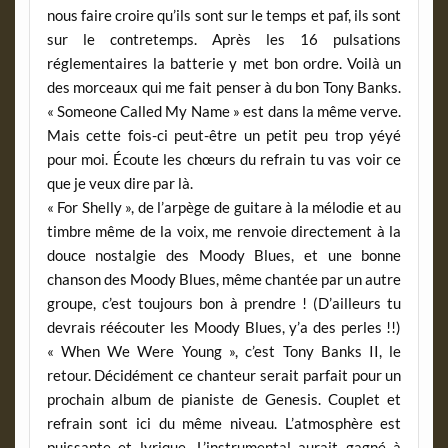
nous faire croire qu’ils sont sur le temps et paf, ils sont
sur le contretemps. Après les 16 pulsations
réglementaires la batterie y met bon ordre. Voilà un
des morceaux qui me fait penser à du bon Tony Banks.
« Someone Called My Name » est dans la même verve.
Mais cette fois-ci peut-être un petit peu trop yéyé
pour moi. Écoute les chœurs du refrain tu vas voir ce
que je veux dire par là.
« For Shelly », de l’arpège de guitare à la mélodie et au
timbre même de la voix, me renvoie directement à la
douce nostalgie des Moody Blues, et une bonne
chanson des Moody Blues, même chantée par un autre
groupe, c’est toujours bon à prendre ! (D’ailleurs tu
devrais réécouter les Moody Blues, y’a des perles !!)
« When We Were Young », c’est Tony Banks II, le
retour. Décidément ce chanteur serait parfait pour un
prochain album de pianiste de Genesis. Couplet et
refrain sont ici du même niveau. L’atmosphère est
puissante et lyrique. L’instrumental aurait gagné à