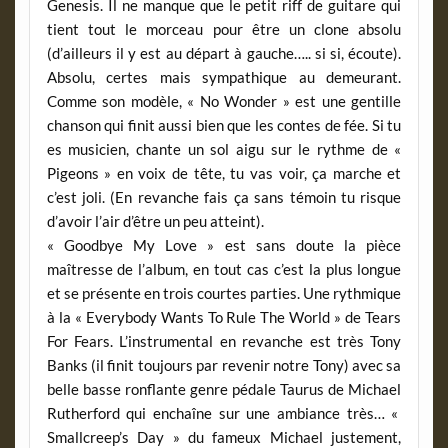
Genesis. Il ne manque que le petit riff de guitare qui
tient tout le morceau pour être un clone absolu
(d’ailleurs il y est au départ à gauche….. si si, écoute).
Absolu, certes mais sympathique au demeurant.
Comme son modèle, « No Wonder » est une gentille
chanson qui finit aussi bien que les contes de fée. Si tu
es musicien, chante un sol aigu sur le rythme de «
Pigeons » en voix de tête, tu vas voir, ça marche et
c’est joli. (En revanche fais ça sans témoin tu risque
d’avoir l’air d’être un peu atteint).
« Goodbye My Love » est sans doute la pièce
maîtresse de l’album, en tout cas c’est la plus longue
et se présente en trois courtes parties. Une rythmique
à la « Everybody Wants To Rule The World » de Tears
For Fears. L’instrumental en revanche est très Tony
Banks (il finit toujours par revenir notre Tony) avec sa
belle basse ronflante genre pédale Taurus de Michael
Rutherford qui enchaîne sur une ambiance très… «
Smallcreep’s Day » du fameux Michael justement,