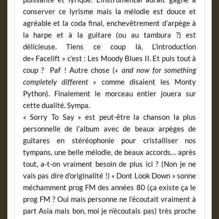
conserver ce lyrisme mais la mélodie est douce et
agréable et la coda final, enchevêtrement d’arpège à
la harpe et à la guitare (ou au tambura ?) est
délicieuse. Tiens ce coup là, L’introduction
de« Facelift » c’est : Les Moody Blues II. Et puis tout à
coup ? Paf ! Autre chose (
« and now for something
completely different »
comme disaient les Monty
Python). Finalement le morceau entier jouera sur
cette dualité. Sympa.
« Sorry To Say » est peut-être la chanson la plus
personnelle de l’album avec de beaux arpèges de
guitares en stéréophonie pour cristalliser nos
tympans, une belle mélodie, de beaux accords… après
tout, a-t-on vraiment besoin de plus ici ? (Non je ne
vais pas dire d’originalité !) « Dont Look Down » sonne
méchamment prog FM des années 80 (ça existe ça le
prog FM ? Oui mais personne ne l’écoutait vraiment à
part Asia mais bon, moi je n’écoutais pas) très proche