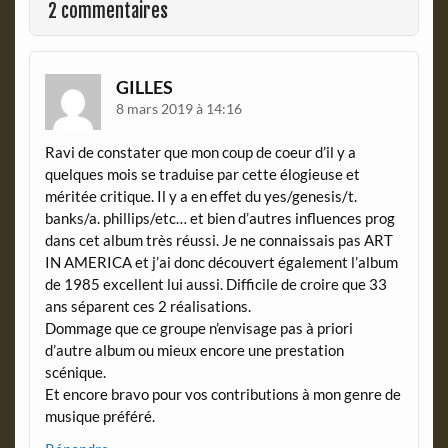
o
r
2 commentaires
k
i
e
n
d
GILLES
l
8 mars 2019 à 14:16
y
Ravi de constater que mon coup de coeur d’il y a
quelques mois se traduise par cette élogieuse et
méritée critique. Il y a en effet du yes/genesis/t.
banks/a. phillips/etc… et bien d’autres influences prog
dans cet album très réussi. Je ne connaissais pas ART
IN AMERICA et j’ai donc découvert également l’album
de 1985 excellent lui aussi. Difficile de croire que 33
ans séparent ces 2 réalisations.
Dommage que ce groupe n’envisage pas à priori
d’autre album ou mieux encore une prestation
scénique.
Et encore bravo pour vos contributions à mon genre de
musique préféré.