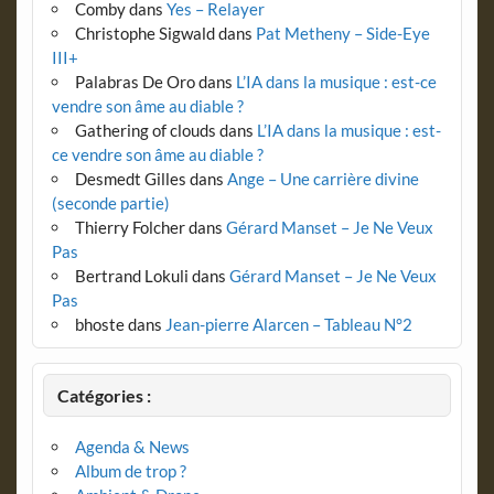
Comby
dans
Yes – Relayer
Christophe Sigwald
dans
Pat Metheny – Side-Eye
III+
Palabras De Oro
dans
L’IA dans la musique : est-ce
vendre son âme au diable ?
Gathering of clouds
dans
L’IA dans la musique : est-
ce vendre son âme au diable ?
Desmedt Gilles
dans
Ange – Une carrière divine
(seconde partie)
Thierry Folcher
dans
Gérard Manset – Je Ne Veux
Pas
Bertrand Lokuli
dans
Gérard Manset – Je Ne Veux
Pas
bhoste
dans
Jean-pierre Alarcen – Tableau N°2
Catégories :
Agenda & News
Album de trop ?