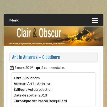
Skip
to
musiques progressives, électroniques, expérimentales,
Clair et Obscur
content
extrêmes, alternatives, texturales
Menu
Art In America – Cloudborn
3 mars 2019
2 commentaires
Titre:
Cloudborn
Auteur:
Art In America
Éditeur:
Autoproduction
Date de sortie:
2018
Chronique de:
Pascal Bouquillard