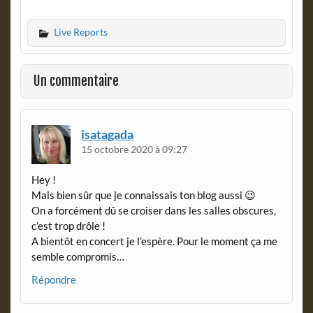
a
r
c
i
Live Reports
e
n
b
t
o
F
o
r
Un commentaire
k
i
e
n
d
isatagada
l
15 octobre 2020 à 09:27
y
Hey !
Mais bien sûr que je connaissais ton blog aussi 😉
On a forcément dû se croiser dans les salles obscures,
c’est trop drôle !
A bientôt en concert je l’espère. Pour le moment ça me
semble compromis…
Répondre