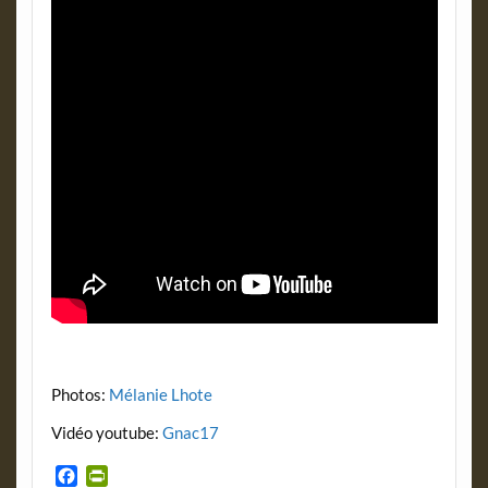
Photos:
Mélanie Lhote
Vidéo youtube:
Gnac17
F
P