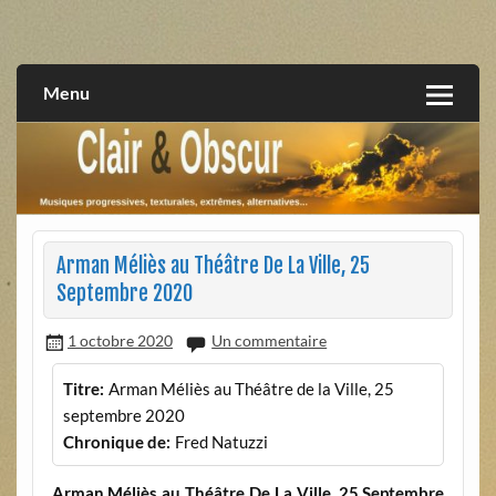
Skip
to
musiques progressives, électroniques, expérimentales,
Clair et Obscur
content
extrêmes, alternatives, texturales
Menu
Arman Méliès au Théâtre De La Ville, 25
Septembre 2020
1 octobre 2020
Un commentaire
Titre:
Arman Méliès au Théâtre de la Ville, 25
septembre 2020
Chronique de:
Fred Natuzzi
Arman Méliès au Théâtre De La Ville, 25 Septembre