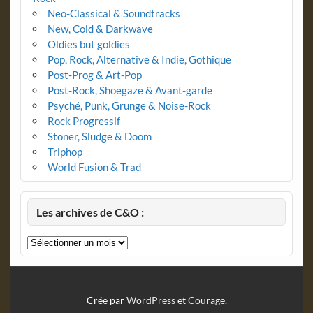
Neo-Classical & Soundtracks
New, Cold & Darkwave
Oldies but goldies
Pop, Rock, Alternative & Indie, Gothique
Post-Prog & Art-Pop
Post-Rock, Shoegaze & Avant-garde
Psyché, Punk, Grunge & Noise-Rock
Rock Progressif
Stoner, Sludge & Doom
Triphop
World Fusion & Trad
Les archives de C&O :
Les
archives
de
C&O
:
Crée par
WordPress
et
Courage
.