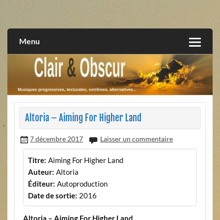
Skip
to
musiques progressives, électroniques, expérimentales,
Clair et Obscur
content
extrêmes, alternatives, texturales
Menu
Altoria – Aiming For Higher Land
7 décembre 2017
Laisser un commentaire
Titre:
Aiming For Higher Land
Auteur:
Altoria
Éditeur:
Autoproduction
Date de sortie:
2016
Altoria – Aiming For Higher Land