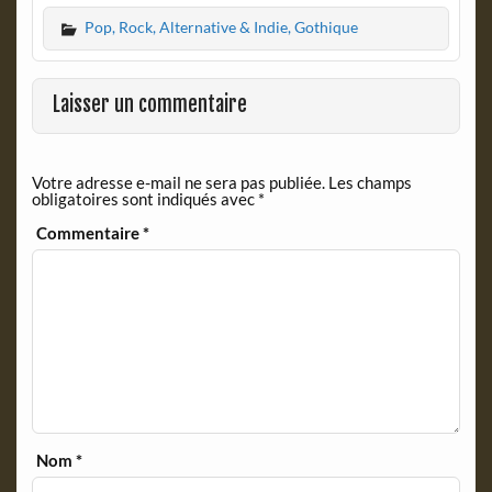
c
i
Pop, Rock, Alternative & Indie, Gothique
e
n
b
t
o
F
o
r
Laisser un commentaire
k
i
e
n
Votre adresse e-mail ne sera pas publiée.
Les champs
d
obligatoires sont indiqués avec
*
l
y
Commentaire
*
Nom
*