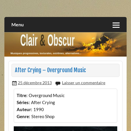
Skip
to
musiques progressives, électroniques, expérimentales,
Clair et Obscur
content
extrêmes, alternatives, texturales
Menu
After Crying – Overground Music
25 décembre 2013
Laisser un commentaire
Titre:
Overground Music
Séries:
After Crying
Auteur:
1990
Genre:
Stereo Shop