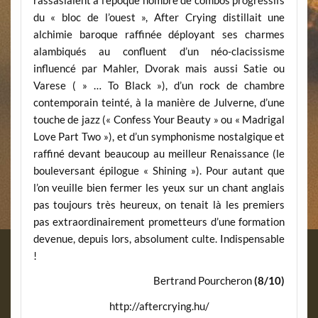
rassasiaient à l’époque nombre de combos progressifs
du « bloc de l’ouest », After Crying distillait une
alchimie baroque raffinée déployant ses charmes
alambiqués au confluent d’un néo-clacissisme
influencé par Mahler, Dvorak mais aussi Satie ou
Varese ( » … To Black »), d’un rock de chambre
contemporain teinté, à la manière de Julverne, d’une
touche de jazz (« Confess Your Beauty » ou « Madrigal
Love Part Two »), et d’un symphonisme nostalgique et
raffiné devant beaucoup au meilleur Renaissance (le
bouleversant épilogue « Shining »). Pour autant que
l’on veuille bien fermer les yeux sur un chant anglais
pas toujours très heureux, on tenait là les premiers
pas extraordinairement prometteurs d’une formation
devenue, depuis lors, absolument culte. Indispensable
!
Bertrand Pourcheron
(8/10)
http://aftercrying.hu/