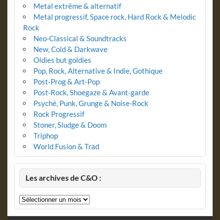
Metal extrême & alternatif
Metal progressif, Space rock, Hard Rock & Melodic
Rock
Neo-Classical & Soundtracks
New, Cold & Darkwave
Oldies but goldies
Pop, Rock, Alternative & Indie, Gothique
Post-Prog & Art-Pop
Post-Rock, Shoegaze & Avant-garde
Psyché, Punk, Grunge & Noise-Rock
Rock Progressif
Stoner, Sludge & Doom
Triphop
World Fusion & Trad
Les archives de C&O :
Les
archives
de