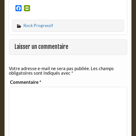
F
P
a
r
c
i
Rock Progressif
e
n
b
t
o
F
o
r
Laisser un commentaire
k
i
e
n
Votre adresse e-mail ne sera pas publiée.
Les champs
d
obligatoires sont indiqués avec
*
l
y
Commentaire
*