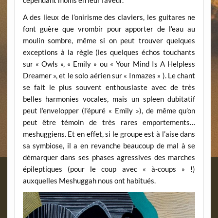
cependant moins en leur faveur.
A des lieux de l’onirisme des claviers, les guitares ne
font guère que vrombir pour apporter de l’eau au
moulin sombre, même si on peut trouver quelques
exceptions à la règle (les quelques échos touchants
sur « Owls », « Emily » ou « Your Mind Is A Helpless
Dreamer », et le solo aérien sur « Inmazes » ). Le chant
se fait le plus souvent enthousiaste avec de très
belles harmonies vocales, mais un spleen dubitatif
peut l’envelopper (l’épuré « Emily »), de même qu’on
peut être témoin de très rares emportements…
meshuggiens. Et en effet, si le groupe est à l’aise dans
sa symbiose, il a en revanche beaucoup de mal à se
démarquer dans ses phases agressives des marches
épileptiques (pour le coup avec « à-coups » !)
auxquelles Meshuggah nous ont habitués.