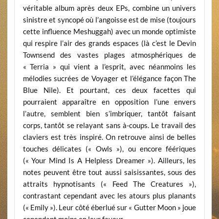
véritable album après deux EPs, combine un univers
sinistre et syncopé où l’angoisse est de mise (toujours
cette influence Meshuggah) avec un monde optimiste
qui respire l’air des grands espaces (là c’est le Devin
Townsend des vastes plages atmosphériques de
« Terria » qui vient a l’esprit, avec néanmoins les
mélodies sucrées de Voyager et l’élégance façon The
Blue Nile). Et pourtant, ces deux facettes qui
pourraient apparaître en opposition l’une envers
l’autre, semblent bien s’imbriquer, tantôt faisant
corps, tantôt se relayant sans à-coups. Le travail des
claviers est très inspiré. On retrouve ainsi de belles
touches délicates (« Owls »), ou encore féériques
(« Your Mind Is A Helpless Dreamer »). Ailleurs, les
notes peuvent être tout aussi saisissantes, sous des
attraits hypnotisants (« Feed The Creatures »),
contrastant cependant avec les atours plus planants
(« Emily »). Leur côté éberlué sur « Gutter Moon » joue