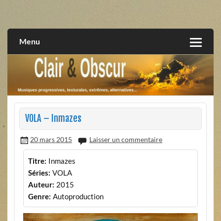
Skip
to
musiques progressives, électroniques, expérimentales,
Clair et Obscur
content
extrêmes, alternatives, texturales
Menu
VOLA – Inmazes
20 mars 2015
Laisser un commentaire
Titre:
Inmazes
Séries:
VOLA
Auteur:
2015
Genre:
Autoproduction