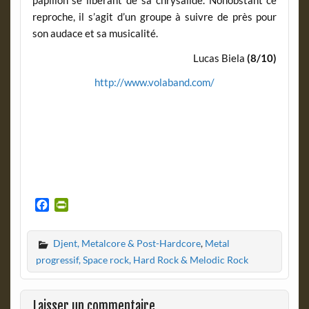
papillon se libérant de sa chrysalide. Nonobstant ce
reproche, il s’agit d’un groupe à suivre de près pour
son audace et sa musicalité.
Lucas Biela
(8/10)
http://www.volaband.com/
F
P
a
r
c
i
Djent, Metalcore & Post-Hardcore
,
Metal
e
n
b
t
progressif, Space rock, Hard Rock & Melodic Rock
o
F
o
r
k
i
Laisser un commentaire