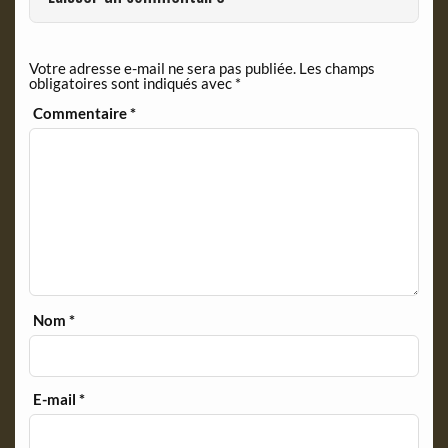
e
n
d
Votre adresse e-mail ne sera pas publiée.
Les champs
l
obligatoires sont indiqués avec
*
y
Commentaire
*
Nom
*
E-mail
*