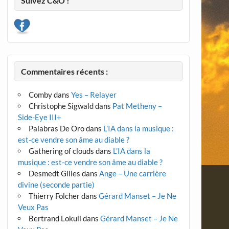
Suivez C&O !
Commentaires récents :
Comby
dans
Yes – Relayer
Christophe Sigwald
dans
Pat Metheny –
Side-Eye III+
Palabras De Oro
dans
L’IA dans la musique :
est-ce vendre son âme au diable ?
Gathering of clouds
dans
L’IA dans la
musique : est-ce vendre son âme au diable ?
Desmedt Gilles
dans
Ange – Une carrière
divine (seconde partie)
Thierry Folcher
dans
Gérard Manset – Je Ne
Veux Pas
Bertrand Lokuli
dans
Gérard Manset – Je Ne