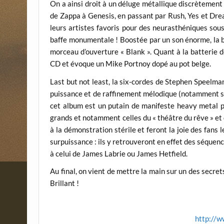
On a ainsi droit à un déluge métallique discrètement
de Zappa à Genesis, en passant par Rush, Yes et Dre
leurs artistes favoris pour des neurasthéniques sous
baffe monumentale ! Boostée par un son énorme, la 
morceau d’ouverture « Blank ». Quant à la batterie de
CD et évoque un Mike Portnoy dopé au pot belge.
Last but not least, la six-cordes de Stephen Speelm
puissance et de raffinement mélodique (notamment sur
cet album est un putain de manifeste heavy metal pr
grands et notamment celles du « théâtre du rêve » et d
à la démonstration stérile et feront la joie des fans 
surpuissance : ils y retrouveront en effet des séquenc
à celui de James Labrie ou James Hetfield.
Au final, on vient de mettre la main sur un des secre
Brillant !
http://w