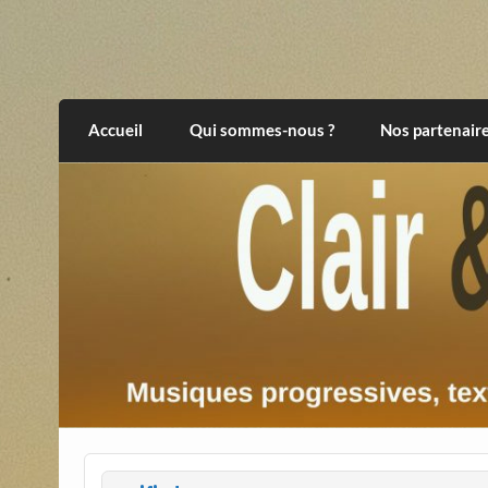
Skip
to
content
Clair et Obscur
musiques progressives, électroniques, expér
Accueil
Qui sommes-nous ?
Nos partenair