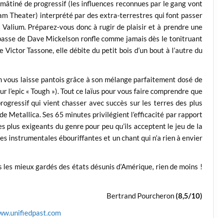
 mâtiné de progressif (les influences reconnues par le gang vont
am Theater) interprété par des extra-terrestres qui font passer
 Valium. Préparez-vous donc à rugir de plaisir et à prendre une
basse de Dave Mickelson ronfle comme jamais dès le tonitruant
 Victor Tassone, elle débite du petit bois d’un bout à l’autre du
an vous laisse pantois grâce à son mélange parfaitement dosé de
 l’epic « Tough »). Tout ce laïus pour vous faire comprendre que
ogressif qui vient chasser avec succès sur les terres des plus
e Metallica. Ses 65 minutes privilégient l’efficacité par rapport
les plus exigeants du genre pour peu qu’ils acceptent le jeu de la
es instrumentales ébouriffantes et un chant qui n’a rien à envier
ts les mieux gardés des états désunis d’Amérique, rien de moins !
Bertrand Pourcheron
(8,5/10)
ww.unifiedpast.com