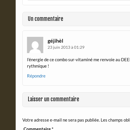
b
t
o
F
o
r
Un commentaire
k
i
e
n
d
géjihèl
l
23 juin 2013 à 01:29
y
l’énergie de ce combo sur-vitaminé me renvoie au DEEP
rythmique !
Répondre
Laisser un commentaire
Votre adresse e-mail ne sera pas publiée.
Les champs obl
Commentaire
*