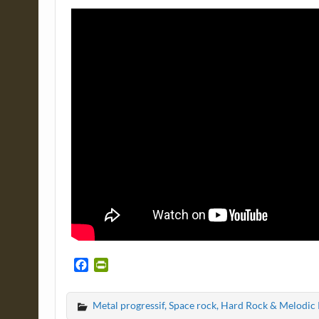
F
P
a
r
c
i
Metal progressif, Space rock, Hard Rock & Melodic
e
n