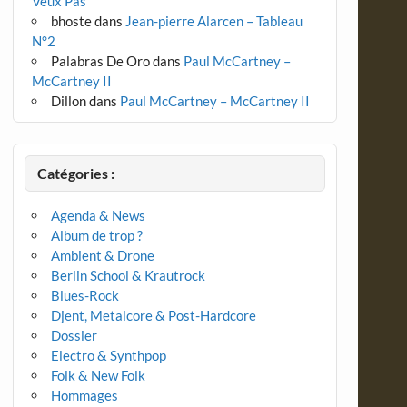
Veux Pas
bhoste
dans
Jean-pierre Alarcen – Tableau
N°2
Palabras De Oro
dans
Paul McCartney –
McCartney II
Dillon
dans
Paul McCartney – McCartney II
Catégories :
Agenda & News
Album de trop ?
Ambient & Drone
Berlin School & Krautrock
Blues-Rock
Djent, Metalcore & Post-Hardcore
Dossier
Electro & Synthpop
Folk & New Folk
Hommages