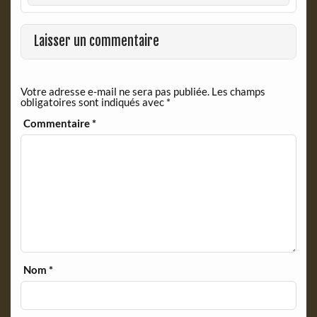
b
t
o
F
o
r
Laisser un commentaire
k
i
e
n
Votre adresse e-mail ne sera pas publiée.
Les champs
d
obligatoires sont indiqués avec
*
l
y
Commentaire
*
Nom
*