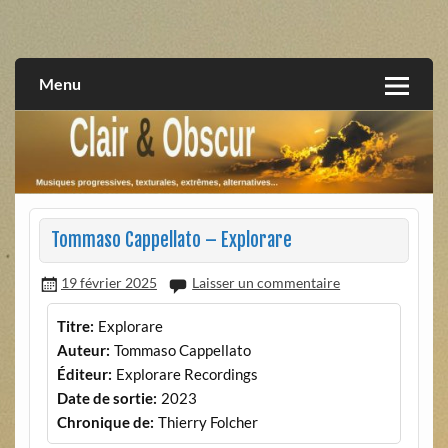
Skip
to
musiques progressives, électroniques, expérimentales,
Clair et Obscur
content
extrêmes, alternatives, texturales
Menu
Tommaso Cappellato – Explorare
19 février 2025
Laisser un commentaire
Titre:
Explorare
Auteur:
Tommaso Cappellato
Éditeur:
Explorare Recordings
Date de sortie:
2023
Chronique de:
Thierry Folcher