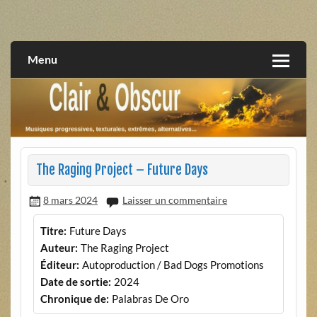
Skip
to
musiques progressives, électroniques, expérimentales,
Clair et Obscur
content
extrêmes, alternatives, texturales
Menu
The Raging Project – Future Days
8 mars 2024
Laisser un commentaire
Titre:
Future Days
Auteur:
The Raging Project
Éditeur:
Autoproduction / Bad Dogs Promotions
Date de sortie:
2024
Chronique de:
Palabras De Oro