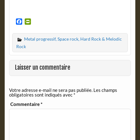
F
P
a
r
c
i
Metal progressif, Space rock, Hard Rock & Melodic
e
n
b
t
Rock
o
F
o
r
k
i
Laisser un commentaire
e
n
d
Votre adresse e-mail ne sera pas publiée.
Les champs
l
obligatoires sont indiqués avec
*
y
Commentaire
*