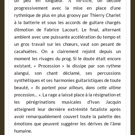
un peu en longueur.
mi-titre, on décolle
À
progressivement avec la mise en place d’une
rythmique de plus en plus groovy par Thierry Charlet
à la batterie et sous les accords de guitare chargés
d’émotion de Fabrice Lacourt. Le final, alternant
ambient avec une puissante accélération du tempo et
,
un gros travail sur les chœurs
vaut son pesant de
cacahuètes. On a clairement rejoint depuis un
moment les rivages du prog. Si le doute était encore
existant, « Procession » le dissipe par son rythme
alangui, son chant déclamé, ses percussions
synthétiques et ses harmonies guitaristiques de toute
beauté,
« Ils partent pour ailleurs, dans cette ultime
procession… »
. La rage a laissé place à la résignation et
les pérégrinations musicales d’Ivan Jacquin
atteignent leur dernière extrémité fataliste après
avoir remarquablement couvert toute la palette des
émotions que peuvent suggérer les dérives de l’âme
humaine.