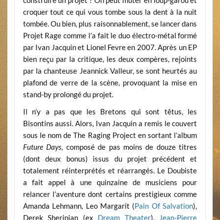
croquer tout ce qui vous tombe sous la dent à la nuit
tombée. Ou bien, plus raisonnablement, se lancer dans
Projet Rage comme l’a fait le duo électro-métal formé
par Ivan Jacquin et Lionel Fevre en 2007. Après un EP
bien reçu par la critique, les deux compères, rejoints
par la chanteuse Jeannick Valleur, se sont heurtés au
plafond de verre de la scène, provoquant la mise en
stand-by prolongé du projet.
Il n’y a pas que les Bretons qui sont têtus, les
Bisontins aussi. Alors, Ivan Jacquin a remis le couvert
sous le nom de The Raging Project en sortant l’album
Future Days
, composé de pas moins de douze titres
(dont deux bonus) issus du projet précédent et
totalement réinterprétés et réarrangés. Le Doubiste
a fait appel à une quinzaine de musiciens pour
relancer l’aventure dont certains prestigieux comme
Amanda Lehmann, Leo Margarit (
Pain Of Salvation
),
Derek Sherinian (ex
Dream Theater
),
Jean-Pierre