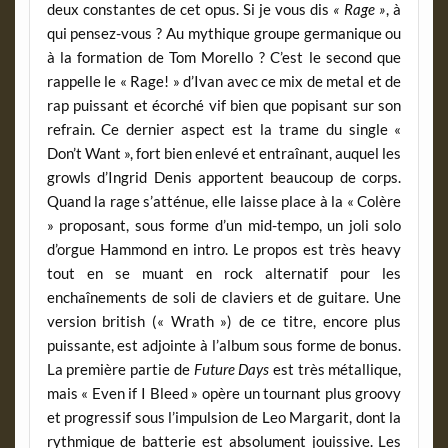
deux constantes de cet opus. Si je vous dis
« Rage »
, à
qui pensez-vous ? Au mythique groupe germanique ou
à la formation de Tom Morello ? C’est le second que
rappelle le « Rage! » d’Ivan avec ce mix de metal et de
rap puissant et écorché vif bien que popisant sur son
refrain. Ce dernier aspect est la trame du single «
Don’t Want », fort bien enlevé et entraînant, auquel les
growls d’Ingrid Denis apportent beaucoup de corps.
Quand la rage s’atténue, elle laisse place à la « Colère
» proposant, sous forme d’un mid-tempo, un joli solo
d’orgue Hammond en intro. Le propos est très heavy
tout en se muant en rock alternatif pour les
enchaînements de soli de claviers et de guitare. Une
version british (« Wrath ») de ce titre, encore plus
puissante, est adjointe à l’album sous forme de bonus.
La première partie de
Future Days
est très métallique,
mais « Even if I Bleed » opère un tournant plus groovy
et progressif sous l’impulsion de Leo Margarit, dont la
rythmique de batterie est absolument jouissive. Les