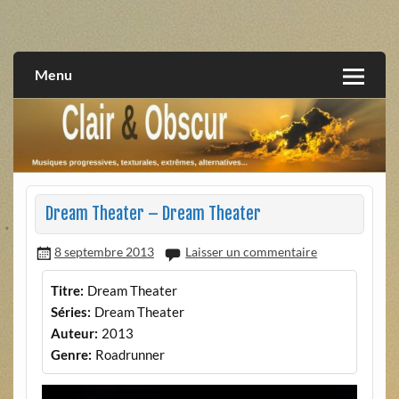
Skip
to
musiques progressives, électroniques, expérimentales,
Clair et Obscur
content
extrêmes, alternatives, texturales
Menu
Dream Theater – Dream Theater
8 septembre 2013
Laisser un commentaire
Titre:
Dream Theater
Séries:
Dream Theater
Auteur:
2013
Genre:
Roadrunner