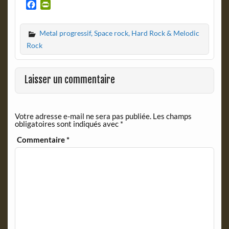
F
P
a
r
c
i
Metal progressif, Space rock, Hard Rock & Melodic
e
n
b
t
Rock
o
F
o
r
k
i
Laisser un commentaire
e
n
d
Votre adresse e-mail ne sera pas publiée.
Les champs
l
obligatoires sont indiqués avec
*
y
Commentaire
*