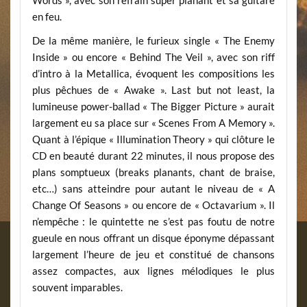
Words », avec son refrain super planant et sa guitare
en feu.
De la même manière, le furieux single « The Enemy
Inside » ou encore « Behind The Veil », avec son riff
d’intro à la Metallica, évoquent les compositions les
plus pêchues de « Awake ». Last but not least, la
lumineuse power-ballad « The Bigger Picture » aurait
largement eu sa place sur « Scenes From A Memory ».
Quant à l’épique « Illumination Theory » qui clôture le
CD en beauté durant 22 minutes, il nous propose des
plans somptueux (breaks planants, chant de braise,
etc…) sans atteindre pour autant le niveau de « A
Change Of Seasons » ou encore de « Octavarium ». Il
n’empêche : le quintette ne s’est pas foutu de notre
gueule en nous offrant un disque éponyme dépassant
largement l’heure de jeu et constitué de chansons
assez compactes, aux lignes mélodiques le plus
souvent imparables.