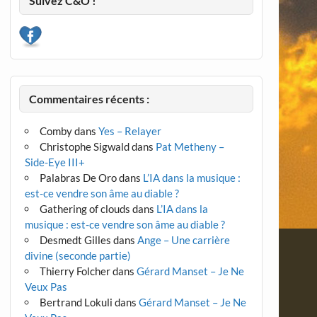
Suivez C&O !
Commentaires récents :
Comby
dans
Yes – Relayer
Christophe Sigwald
dans
Pat Metheny –
Side-Eye III+
Palabras De Oro
dans
L’IA dans la musique :
est-ce vendre son âme au diable ?
Gathering of clouds
dans
L’IA dans la
musique : est-ce vendre son âme au diable ?
Desmedt Gilles
dans
Ange – Une carrière
divine (seconde partie)
Thierry Folcher
dans
Gérard Manset – Je Ne
Veux Pas
Bertrand Lokuli
dans
Gérard Manset – Je Ne