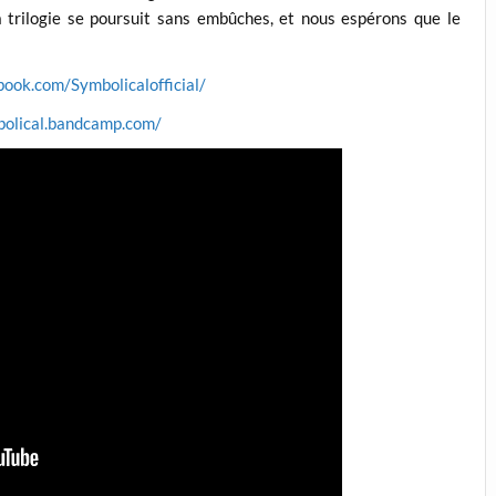
la trilogie se poursuit sans embûches, et nous espérons que le
ook.com/Symbolicalofficial/
bolical.bandcamp.com/