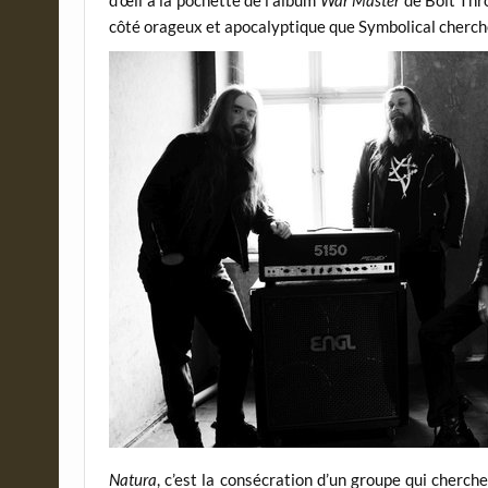
côté orageux et apocalyptique que Symbolical cherch
Natura
, c’est la consécration d’un groupe qui cherch