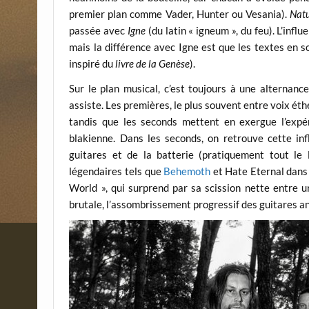
premier plan comme Vader, Hunter ou Vesania).
Nat
passée avec
Igne
(du latin « igneum », du feu). L’infl
mais la différence avec Igne est que les textes en s
inspiré du
livre de la Genèse
).
Sur le plan musical, c’est toujours à une alternan
assiste. Les premières, le plus souvent entre voix ét
tandis que les seconds mettent en exergue l’expé
blakienne. Dans les seconds, on retrouve cette in
guitares et de la batterie (pratiquement tout le
légendaires tels que
Behemoth
et Hate Eternal dans 
World », qui surprend par sa scission nette entre 
brutale, l’assombrissement progressif des guitares a