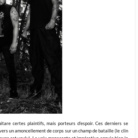
itare certes plaintifs, mais porteurs d’espoir. Ces derniers se
avers un amoncellement de corps sur un champ de bataille (le clin
wer est voulu). La voix menaçante et impérative appuie bien le