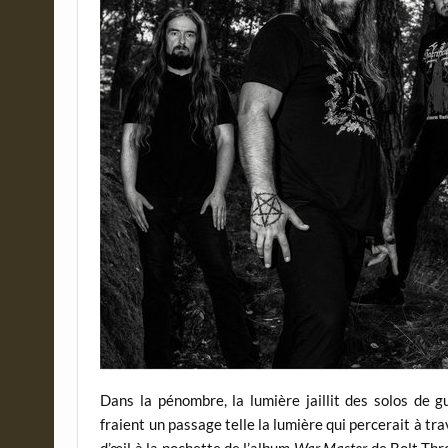
Dans la pénombre, la lumière jaillit des solos de gu
fraient un passage telle la lumière qui percerait à tr
d’œil à la pochette de l’album
War Master
de Bolt Thro