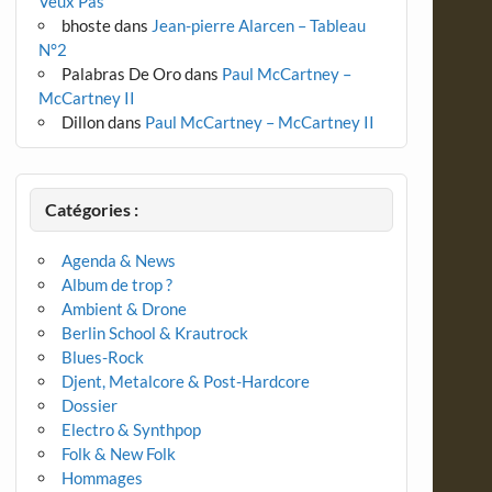
Veux Pas
bhoste
dans
Jean-pierre Alarcen – Tableau
N°2
Palabras De Oro
dans
Paul McCartney –
McCartney II
Dillon
dans
Paul McCartney – McCartney II
Catégories :
Agenda & News
Album de trop ?
Ambient & Drone
Berlin School & Krautrock
Blues-Rock
Djent, Metalcore & Post-Hardcore
Dossier
Electro & Synthpop
Folk & New Folk
Hommages