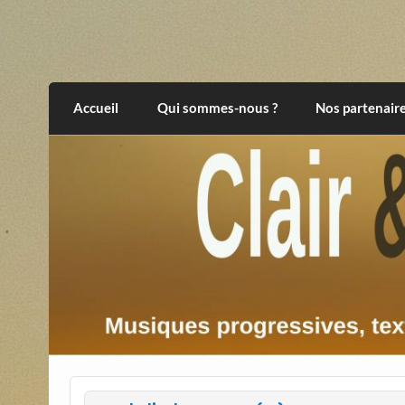
Skip
to
content
Clair et Obscur
musiques progressives, électroniques, expér
Accueil
Qui sommes-nous ?
Nos partenair