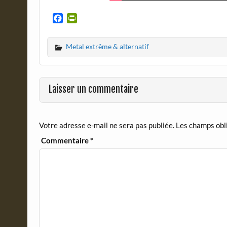
F
P
a
r
c
i
Metal extrême & alternatif
e
n
b
t
o
F
o
r
Laisser un commentaire
k
i
e
n
d
Votre adresse e-mail ne sera pas publiée.
Les champs obl
l
y
Commentaire
*