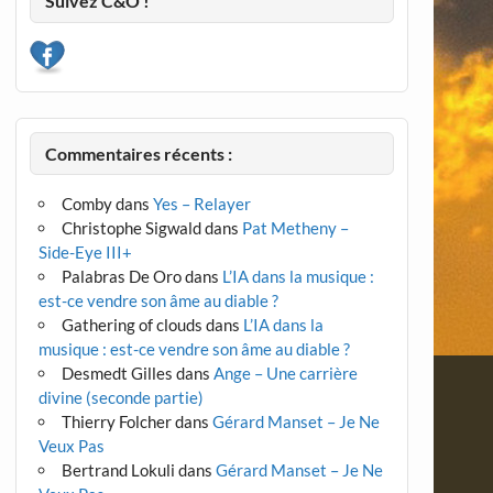
Suivez C&O !
Commentaires récents :
Comby
dans
Yes – Relayer
Christophe Sigwald
dans
Pat Metheny –
Side-Eye III+
Palabras De Oro
dans
L’IA dans la musique :
est-ce vendre son âme au diable ?
Gathering of clouds
dans
L’IA dans la
musique : est-ce vendre son âme au diable ?
Desmedt Gilles
dans
Ange – Une carrière
divine (seconde partie)
Thierry Folcher
dans
Gérard Manset – Je Ne
Veux Pas
Bertrand Lokuli
dans
Gérard Manset – Je Ne