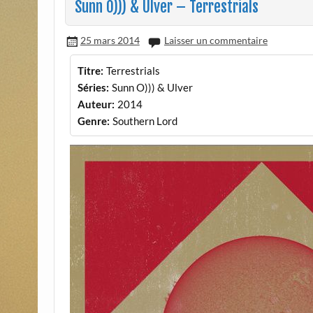
Sunn O))) & Ulver – Terrestrials
25 mars 2014
Laisser un commentaire
Titre:
Terrestrials
Séries:
Sunn O))) & Ulver
Auteur:
2014
Genre:
Southern Lord