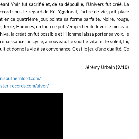
nt Ymir fut sacrifié et, de sa dépouille, l’Univers fut créé. La
cord sous le regard de Rê. Yggdrasil, l’arbre de vie, prit place
nt en ce quatrième jour, pointa sa forme parfaite. Noire, rouge,
sée, Terre, Hommes, un loup ne put s’empêcher de lever le museau.
hiva, la création fut possible et l’Homme laissa porter sa voix, le
aissance, un cycle, à nouveau. Le souffle vital et le soleil, lui,
uit et donne la vie à sa convenance. C’est le jeu d’une dualité. Ce
Jérémy Urbain
(9/10)
nn.southernlord.com/
ster-records.com/ulver/