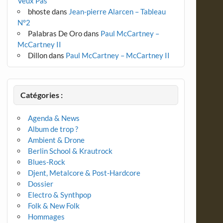
Veux Pas
bhoste
dans
Jean-pierre Alarcen – Tableau
N°2
Palabras De Oro
dans
Paul McCartney –
McCartney II
Dillon
dans
Paul McCartney – McCartney II
Catégories :
Agenda & News
Album de trop ?
Ambient & Drone
Berlin School & Krautrock
Blues-Rock
Djent, Metalcore & Post-Hardcore
Dossier
Electro & Synthpop
Folk & New Folk
Hommages