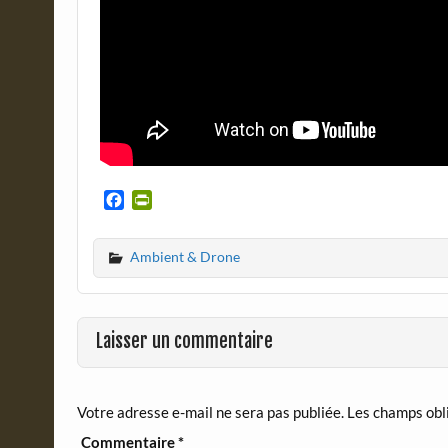
F
P
a
r
c
i
Ambient & Drone
e
n
b
t
o
F
o
r
Laisser un commentaire
k
i
e
n
d
Votre adresse e-mail ne sera pas publiée.
Les champs obl
l
y
Commentaire
*