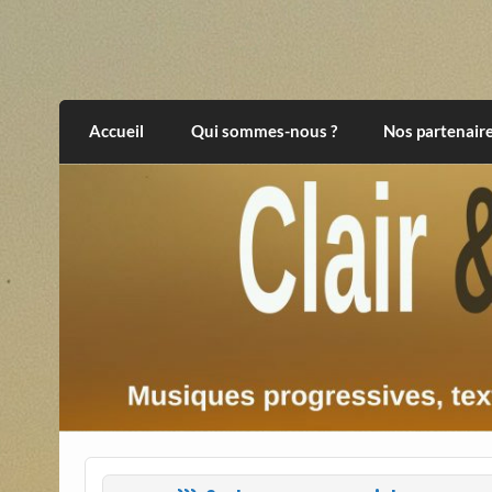
Skip
to
content
Clair et Obscur
musiques progressives, électroniques, expér
Accueil
Qui sommes-nous ?
Nos partenair