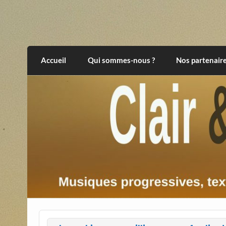
Skip
to
content
Clair et Obscur
musiques progressives, électroniques, expér
Accueil
Qui sommes-nous ?
Nos partenair