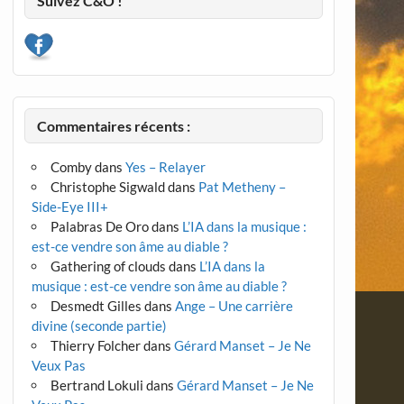
Suivez C&O !
Commentaires récents :
Comby
dans
Yes – Relayer
Christophe Sigwald
dans
Pat Metheny –
Side-Eye III+
Palabras De Oro
dans
L’IA dans la musique :
est-ce vendre son âme au diable ?
Gathering of clouds
dans
L’IA dans la
musique : est-ce vendre son âme au diable ?
Desmedt Gilles
dans
Ange – Une carrière
divine (seconde partie)
Thierry Folcher
dans
Gérard Manset – Je Ne
Veux Pas
Bertrand Lokuli
dans
Gérard Manset – Je Ne