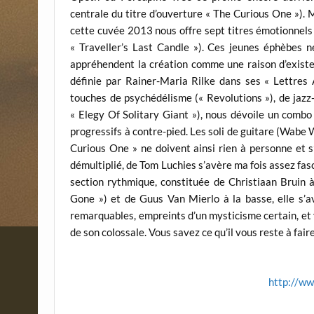
centrale du titre d’ouverture « The Curious One »).
cette cuvée 2013 nous offre sept titres émotionnels e
« Traveller’s Last Candle »). Ces jeunes éphèbes n
appréhendent la création comme une raison d’exister,
définie par Rainer-Maria Rilke dans ses « Lettres
touches de psychédélisme (« Revolutions »), de jazz
« Elegy Of Solitary Giant »), nous dévoile un combo
progressifs à contre-pied. Les soli de guitare (Wabe 
Curious One » ne doivent ainsi rien à personne et s
démultiplié, de Tom Luchies s’avère ma fois assez fa
section rythmique, constituée de Christiaan Bruin
Gone ») et de Guus Van Mierlo à la basse, elle s’a
remarquables, empreints d’un mysticisme certain, et v
de son colossale. Vous savez ce qu’il vous reste à fai
http://ww