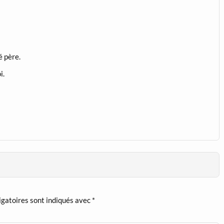
é père.
i.
igatoires sont indiqués avec
*