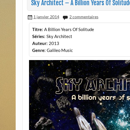
Sky Architect – A Billion Years Of Solitud
1 janvier 2014
2 commentaires
Titre:
A Billion Years Of Solitude
Séries:
Sky Architect
Auteur:
2013
Genre:
Galileo Music