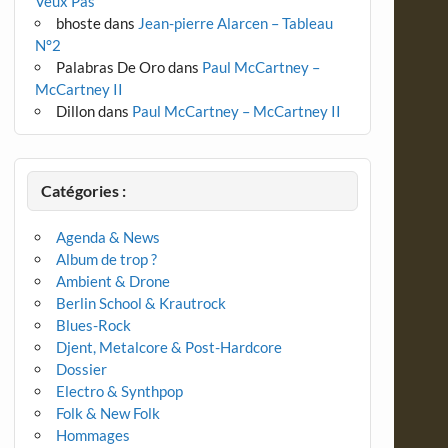
Veux Pas
bhoste
dans
Jean-pierre Alarcen – Tableau
N°2
Palabras De Oro
dans
Paul McCartney –
McCartney II
Dillon
dans
Paul McCartney – McCartney II
Catégories :
Agenda & News
Album de trop ?
Ambient & Drone
Berlin School & Krautrock
Blues-Rock
Djent, Metalcore & Post-Hardcore
Dossier
Electro & Synthpop
Folk & New Folk
Hommages