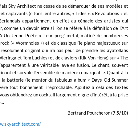
 Mais Sky Architect ne cesse de se démarquer de ses modèles et
t captivants (citons, entre autres, « Tides », « Revolutions » et
éerlandais appartiennent en effet au cénacle des artistes qui
 comme un devoir être si l’on se réfère à la définition de l’Art
 A Un Jeune Poète ». Leur prog’ metal, mâtiné de nombreuses
-rock (« Wormholes ») et de classique (le piano majestueux sur
 résolument original qui n’a pas peur de prendre les ayatollahs
Wieringa et Tom Luchies) et de claviers (Rik Von Hong) sur « The
’apparentent à une véritable lave en fusion. Le chant, souvent
scinant et survole l’ensemble de manière remarquable. Quant à la
 à la batterie (le mentor du fabuleux album « Days Od Summer
vère tout bonnement irréprochable. Ajoutez à cela des textes
ous obtiendrez un cocktail largement digne d’intérêt, à la prise
re…
Bertrand Pourcheron
(7,5/10)
w.skyarchitect.com/