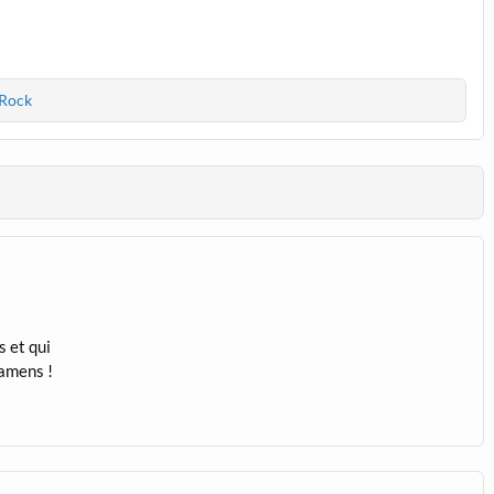
 Rock
 et qui
xamens !