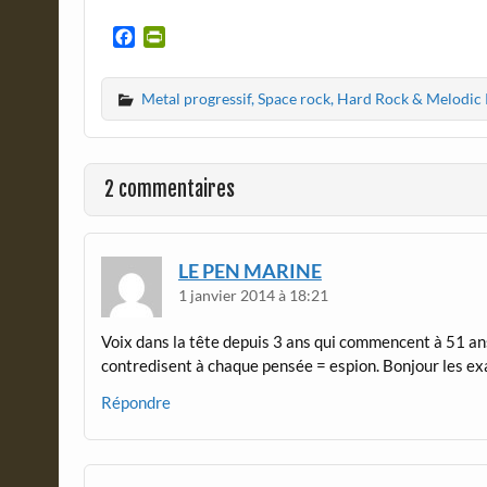
F
P
a
r
c
i
Metal progressif, Space rock, Hard Rock & Melodic
e
n
b
t
o
F
o
r
2 commentaires
k
i
e
n
d
LE PEN MARINE
l
1 janvier 2014 à 18:21
y
Voix dans la tête depuis 3 ans qui commencent à 51 ans
contredisent à chaque pensée = espion. Bonjour les e
Répondre