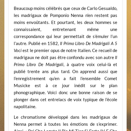
Beaucoup moins célébrés que ceux de Carlo Gesualdo,
les madrigaux de Pomponio Nenna n’en restent pas
moins envoûtants. Et pourtant, les deux hommes se
connaissaient, entretenant même une
correspondance qui leur permettait de s’émuler l’un
l’autre. Publié en 1582,
Il Primo Libro De Madrigali A 5
Voci
est le premier opus de notre Italien. Ce recueil de
madrigaux ne doit pas être confondu avec son autre
Il
Primo Libro De Madrigali
, à quatre voix celui-là et
publié trente ans plus tard. On apprend aussi que
l’enregistrement qu’en a fait l’ensemble Comet
Musicke est à ce jour inédit sur le plan
phonographique. Voici donc une bonne raison de se
plonger dans cet entrelacs de voix typique de l’école
napolitaine.
Le chromatisme développé dans les madrigaux de
Nenna permet à toutes les émotions de s’exprimer.
Ainsi, « Poi Che Legato Il Pie Mi Tien Si Forte IV. E Che