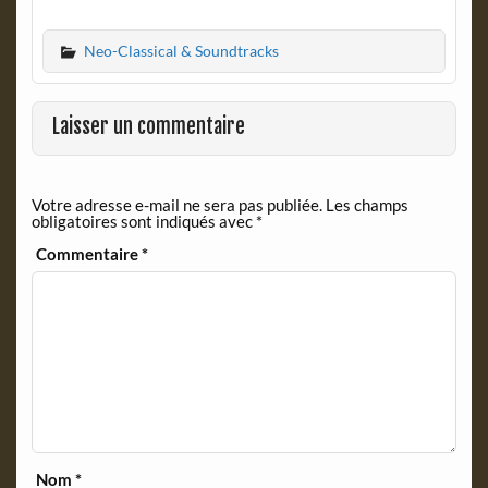
a
r
c
i
Neo-Classical & Soundtracks
e
n
b
t
o
F
o
r
Laisser un commentaire
k
i
e
n
Votre adresse e-mail ne sera pas publiée.
Les champs
d
obligatoires sont indiqués avec
*
l
y
Commentaire
*
Nom
*