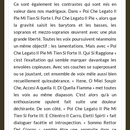
Ce sont également les contrastes qui sont mis en
valeur dans nos madrigaux. Dans « Poi Che Legato Il
Pie Mi Tien Si Forte I. Poi Che Legato Il Pie », alors que
la gravité saisit les barytons et les basses, les
sopranos et mezzo-sopranos œuvrent avec une plus
grande liberté. Toutes les voix poursuivent néanmoins
un même objectif : les lamentations. Mais avec « Poi
Che Legato Il Pie Mi Tien Si Forte II. Qui Si Raggiona »
c’est l’exaltation qui semble marquer davantage les
envolées copieuses. Avec ses couches se superposant
ou se jouxtant, cet ensemble de voix mêle aussi bien
recueillement qu’exubérance. « Itene, O Miei Sospir
Che, Accesi A quella II. Di Quella Fiamma » met toutes
les voix au même diapason. C’est alors qu’à un
enthousiasme opulent fait suite une douleur
déchirante. De son côté, « Poi Che Legato Il Pie Mi
Tien Si Forte III. E Ch’entro Il Carro, Eletti Spirti » fait
dialoguer facétie et introspection. « Sommo Rettor
Del Giorno » semble être une anomalie dans ce