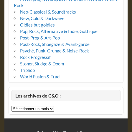
Rock
Neo-Classical & Soundtracks
New, Cold & Darkwave
Oldies but goldies
Pop, Rock, Alternative & Indie, Gothique
Post-Prog & Art-Pop
Post-Rock, Shoegaze & Avant-garde
Psyché, Punk, Grunge & Noise-Rock
Rock Progressif
Stoner, Sludge & Doom
Triphop
World Fusion & Trad
Les archives de C&O :
Les
archives
de
C&O
: