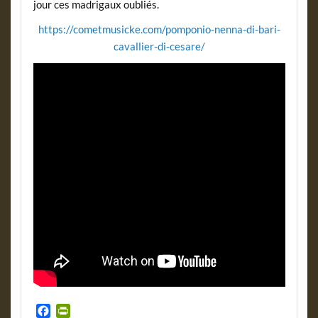
jour ces madrigaux oubliés.
https://cometmusicke.com/pomponio-nenna-di-bari-
cavallier-di-cesare/
F
P