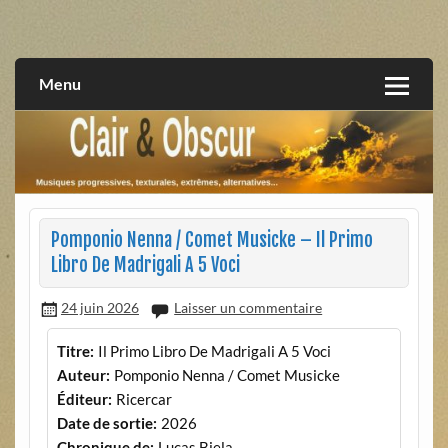
Skip
to
musiques progressives, électroniques, expérimentales,
Clair et Obscur
content
extrêmes, alternatives, texturales
Menu
Pomponio Nenna / Comet Musicke – Il Primo
Libro De Madrigali A 5 Voci
24 juin 2026
Laisser un commentaire
Titre:
Il Primo Libro De Madrigali A 5 Voci
Auteur:
Pomponio Nenna / Comet Musicke
Éditeur:
Ricercar
Date de sortie:
2026
Chronique de:
Lucas Biela