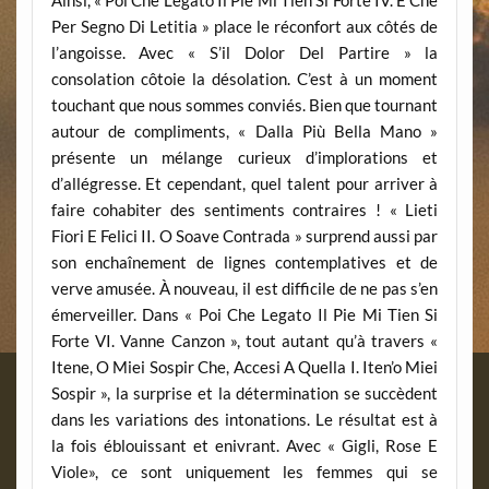
Per Segno Di Letitia » place le réconfort aux côtés de
l’angoisse. Avec « S’il Dolor Del Partire » la
consolation côtoie la désolation. C’est à un moment
touchant que nous sommes conviés. Bien que tournant
autour de compliments, « Dalla Più Bella Mano »
présente un mélange curieux d’implorations et
d’allégresse. Et cependant, quel talent pour arriver à
faire cohabiter des sentiments contraires ! « Lieti
Fiori E Felici II. O Soave Contrada » surprend aussi par
son enchaînement de lignes contemplatives et de
verve amusée. À nouveau, il est difficile de ne pas s’en
émerveiller. Dans « Poi Che Legato Il Pie Mi Tien Si
Forte VI. Vanne Canzon », tout autant qu’à travers «
Itene, O Miei Sospir Che, Accesi A Quella I. Iten’o Miei
Sospir », la surprise et la détermination se succèdent
dans les variations des intonations. Le résultat est à
la fois éblouissant et enivrant. Avec « Gigli, Rose E
Viole», ce sont uniquement les femmes qui se