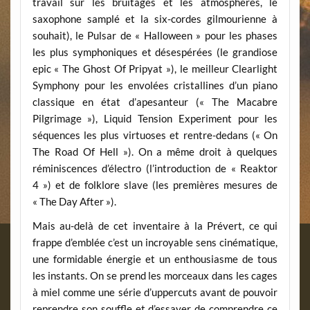
travail sur les bruitages et les atmosphères, le
saxophone samplé et la six-cordes gilmourienne à
souhait), le Pulsar de « Halloween » pour les phases
les plus symphoniques et désespérées (le grandiose
epic « The Ghost Of Pripyat »), le meilleur Clearlight
Symphony pour les envolées cristallines d’un piano
classique en état d’apesanteur (« The Macabre
Pilgrimage »), Liquid Tension Experiment pour les
séquences les plus virtuoses et rentre-dedans (« On
The Road Of Hell »). On a même droit à quelques
réminiscences d’électro (l’introduction de « Reaktor
4 ») et de folklore slave (les premières mesures de
« The Day After »).
Mais au-delà de cet inventaire à la Prévert, ce qui
frappe d’emblée c’est un incroyable sens cinématique,
une formidable énergie et un enthousiasme de tous
les instants. On se prend les morceaux dans les cages
à miel comme une série d’uppercuts avant de pouvoir
reprendre son souffle et d’essayer de comprendre ce