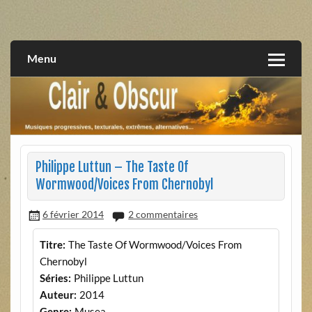
Skip
to
musiques progressives, électroniques, expérimentales,
Clair et Obscur
content
extrêmes, alternatives, texturales
Menu
Philippe Luttun – The Taste Of
Wormwood/Voices From Chernobyl
6 février 2014
2 commentaires
Titre:
The Taste Of Wormwood/Voices From
Chernobyl
Séries:
Philippe Luttun
Auteur:
2014
Genre:
Musea