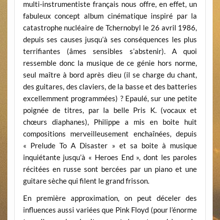
multi-instrumentiste français nous offre, en effet, un
fabuleux concept album cinématique inspiré par la
catastrophe nucléaire de Tchernobyl le 26 avril 1986,
depuis ses causes jusqu’à ses conséquences les plus
terrifiantes (âmes sensibles s’abstenir). A quoi
ressemble donc la musique de ce génie hors norme,
seul maître à bord après dieu (il se charge du chant,
des guitares, des claviers, de la basse et des batteries
excellemment programmées) ? Epaulé, sur une petite
poignée de titres, par la belle Pris K. (vocaux et
chœurs diaphanes), Philippe a mis en boite huit
compositions merveilleusement enchaînées, depuis
« Prelude To A Disaster » et sa boite à musique
inquiétante jusqu’à « Heroes End », dont les paroles
récitées en russe sont bercées par un piano et une
guitare sèche qui filent le grand frisson.
En première approximation, on peut déceler des
influences aussi variées que Pink Floyd (pour l’énorme