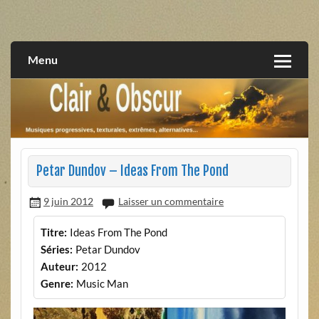
Skip
to
musiques progressives, électroniques, expérimentales,
Clair et Obscur
content
extrêmes, alternatives, texturales
Menu
Petar Dundov – Ideas From The Pond
9 juin 2012
Laisser un commentaire
Titre:
Ideas From The Pond
Séries:
Petar Dundov
Auteur:
2012
Genre:
Music Man