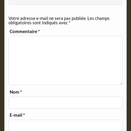
k
i
e
n
Votre adresse e-mail ne sera pas publiée.
Les champs
d
obligatoires sont indiqués avec
*
l
y
Commentaire
*
Nom
*
E-mail
*