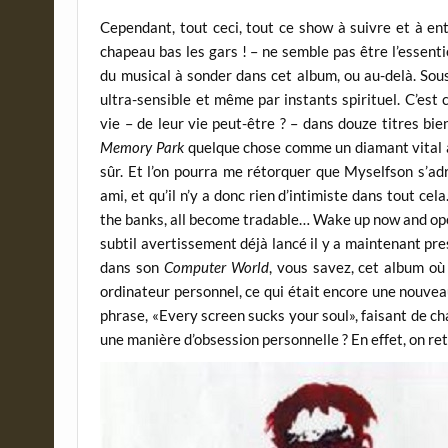
Cependant, tout ceci, tout ce show à suivre et à e
chapeau bas les gars ! – ne semble pas être l’essent
du musical à sonder dans cet album, ou au-delà. Sou
ultra-sensible et même par instants spirituel. C’es
vie – de leur vie peut-être ? – dans douze titres bien
Memory Park
quelque chose comme un diamant vital à 
sûr. Et l’on pourra me rétorquer que Myselfson s’ad
ami, et qu’il n’y a donc rien d’intimiste dans tout ce
the banks, all become tradable… Wake up now and open
subtil avertissement déjà lancé il y a maintenant p
dans son
Computer World
, vous savez, cet album où
ordinateur personnel, ce qui était encore une nouvea
phrase, «Every screen sucks your soul», faisant de c
une manière d’obsession personnelle ? En effet, on 