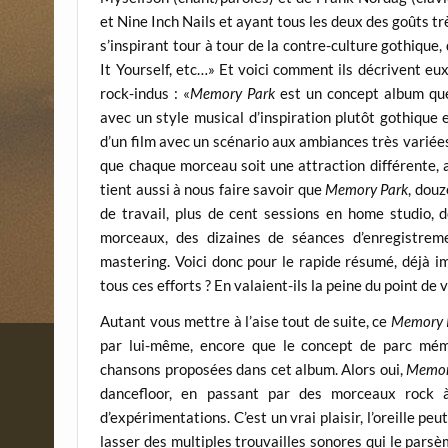
et Nine Inch Nails et ayant tous les deux des goûts 
s’inspirant tour à tour de la contre-culture gothique
It Yourself, etc…» Et voici comment ils décrivent e
rock-indus : «
Memory Park
est un concept album que
avec un style musical d’inspiration plutôt gothique 
d’un film avec un scénario aux ambiances très variées.
que chaque morceau soit une attraction différente, 
tient aussi à nous faire savoir que
Memory Park
, douz
de travail, plus de cent sessions en home studio, d
morceaux, des dizaines de séances d’enregistrem
mastering. Voici donc pour le rapide résumé, déjà i
tous ces efforts ? En valaient-ils la peine du point de 
Autant vous mettre à l’aise tout de suite, ce
Memory 
par lui-même, encore que le concept de parc mémor
chansons proposées dans cet album. Alors oui,
Memor
dancefloor, en passant par des morceaux rock à
d’expérimentations. C’est un vrai plaisir, l’oreille p
lasser des multiples trouvailles sonores qui le parsè