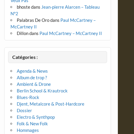
Veux Pas
bhoste
dans
Jean-pierre Alarcen – Tableau
N°2
Palabras De Oro
dans
Paul McCartney –
McCartney II
Dillon
dans
Paul McCartney – McCartney II
Catégories :
Agenda & News
Album de trop ?
Ambient & Drone
Berlin School & Krautrock
Blues-Rock
Djent, Metalcore & Post-Hardcore
Dossier
Electro & Synthpop
Folk & New Folk
Hommages