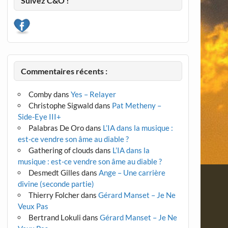
Suivez C&O !
Commentaires récents :
Comby
dans
Yes – Relayer
Christophe Sigwald
dans
Pat Metheny –
Side-Eye III+
Palabras De Oro
dans
L’IA dans la musique :
est-ce vendre son âme au diable ?
Gathering of clouds
dans
L’IA dans la
musique : est-ce vendre son âme au diable ?
Desmedt Gilles
dans
Ange – Une carrière
divine (seconde partie)
Thierry Folcher
dans
Gérard Manset – Je Ne
Veux Pas
Bertrand Lokuli
dans
Gérard Manset – Je Ne