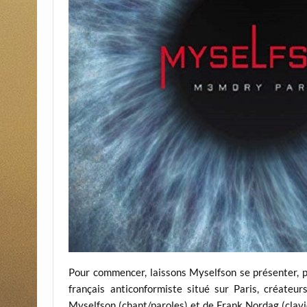
Pour commencer, laissons Myselfson se présenter, pui
français anticonformiste situé sur Paris, créateu
Myselfson (chant/paroles) et de Frank Nordag (clavi