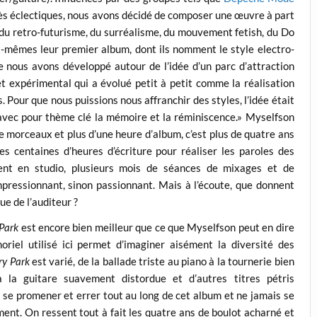
très éclectiques, nous avons décidé de composer une œuvre à part
, du retro-futurisme, du surréalisme, du mouvement fetish, du Do
ux-mêmes leur premier album, dont ils nomment le style electro-
 nous avons développé autour de l’idée d’un parc d’attraction
et expérimental qui a évolué petit à petit comme la réalisation
 Pour que nous puissions nous affranchir des styles, l’idée était
avec pour thème clé la mémoire et la réminiscence.» Myselfson
e morceaux et plus d’une heure d’album, c’est plus de quatre ans
es centaines d’heures d’écriture pour réaliser les paroles des
ent en studio, plusieurs mois de séances de mixages et de
mpressionnant, sinon passionnant. Mais à l’écoute, que donnent
vue de l’auditeur ?
Park
est encore bien meilleur que ce que Myselfson peut en dire
iel utilisé ici permet d’imaginer aisément la diversité des
y Park
est varié, de la ballade triste au piano à la tournerie bien
 la guitare suavement distordue et d’autres titres pétris
eut se promener et errer tout au long de cet album et ne jamais se
ment. On ressent tout à fait les quatre ans de boulot acharné et