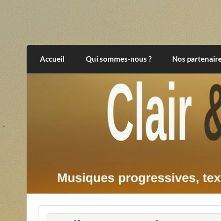
Skip
to
content
Clair et Obscur
musiques progressives, électroniques, expér
Accueil
Qui sommes-nous ?
Nos partenair