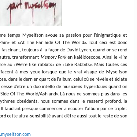
ême temps Myselfson avoue sa passion pour l’énigmatique et
 Pain» et «At The Far Side Of The World». Tout ceci est donc
 fascinant, toujours à la façon de David Lynch, quand on se rend
autre, transformant
Memory Park
en kaléidoscope. Ainsi le «I’m
nce au «We’re like rabbits» de «Like Rabbits». Mais toutes ces
’effacent à mes yeux lorsque que le vrai visage de Myselfson
ose, dans le dernier quart de l’album, celui où se révèle et éclate
 cesse d’être un duo intello de musiciens hyperdoués quand on
r Side Of The World/Ashland». Là nous ne sommes plus dans les
 rythmes obsédants, nous sommes dans le ressenti profond, la
. Il faudrait presque commencer à écouter l’album par ce triplet
d cette ultra-sensibilité avant d’être aussi tout le reste de son
myselfson.com