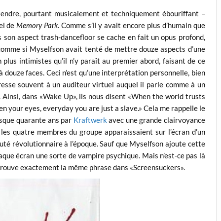
ntendre, pourtant musicalement et techniquement ébouriffant –
iel de
Memory Park
. Comme s’il y avait encore plus d’humain que
s son aspect trash-dancefloor se cache en fait un opus profond,
t comme si Myselfson avait tenté de mettre douze aspects d’une
 plus intimistes qu’il n’y paraît au premier abord, faisant de ce
douze faces. Ceci n’est qu’une interprétation personnelle, bien
resse souvent à un auditeur virtuel auquel il parle comme à un
la. Ainsi, dans «Wake Up», ils nous disent «When the world trusts
 your eyes, everyday you are just a slave.» Cela me rappelle le
resque quarante ans par
Kraftwerk
avec une grande clairvoyance
 les quatre membres du groupe apparaissaient sur l’écran d’un
uté révolutionnaire à l’époque. Sauf que Myselfson ajoute cette
haque écran une sorte de vampire psychique. Mais n’est-ce pas là
retrouve exactement la même phrase dans «Screensuckers».