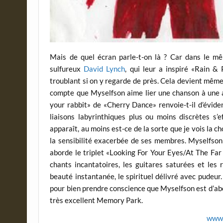
Mais de quel écran parle-t-on là ? Car dans le m
sulfureux
David Lynch
, qui leur a inspiré «Rain &
troublant si on y regarde de près. Cela devient même
compte que Myselfson aime lier une chanson à une 
your rabbit» de «Cherry Dance» renvoie-t-il d’évide
liaisons labyrinthiques plus ou moins discrètes s
apparaît, au moins est-ce de la sorte que je vois la ch
la sensibilité exacerbée de ses membres. Myselfson
aborde le triplet «Looking For Your Eyes/At The Fa
chants incantatoires, les guitares saturées et les
beauté instantanée, le spirituel délivré avec pudeur
pour bien prendre conscience que Myselfson est d’abor
très excellent Memory Park.
www.