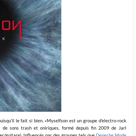
squ’il le fait si bien. «Myselfson est un groupe d’electro-rock
rs de sons trash et oniriques, formé depuis fin 2009 de Jarl
er/guitare). Influencés par des groupes tels que
Depeche Mode