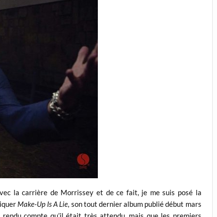
vec la carrière de Morrissey et de ce fait, je me suis posé la
niquer
Make-Up Is A Lie
, son tout dernier album publié début mars
s rendu compte qu’il était très attendu, mais que les premiers