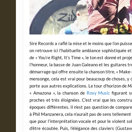
Sire Records a raflé la mise et le moins que l’on puisse
on retrouve ici l’habituelle ambiance sophistiquée e
de « You’re Right, It’s Time », le ton est donné et pr
l’honneur, la basse de Juan Galeano et les guitares 
démarrage qui offre ensuite la chanson titre, « Make-U
mensonge, cela est vrai pour beaucoup de choses, y 
porte aux autres explications. Le tour d’horizon de
Ma
« Amazona », la chanson de
Roxy Music
figurant s
proches et très éloignées. C’est vrai que les constr
époques différentes. Il n’est pas question de compa
à Phil Manzanera, cela n’aurait pas de sens tellement 
que pour l’interprétation vocale et pour le violent s
d’être écoutée. Puis, l’élégance des claviers (Gust