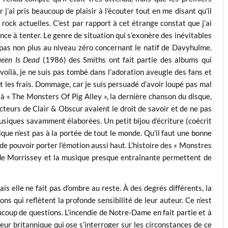
j’ai pris beaucoup de plaisir à l’écouter tout en me disant qu’il
 rock actuelles. C’est par rapport à cet étrange constat que j’ai
nce à tenter. Le genre de situation qui s’exonère des inévitables
pas non plus au niveau zéro concernant le natif de Davyhulme.
een Is Dead
(1986) des Smiths ont fait partie des albums qui
oilà, je ne suis pas tombé dans l’adoration aveugle des fans et
it les frais. Dommage, car je suis persuadé d’avoir loupé pas mal
 à « The Monsters Of Pig Alley », la dernière chanson du disque,
ecteurs de Clair & Obscur avaient le droit de savoir et de ne pas
usiques savamment élaborées. Un petit bijou d’écriture (coécrit
ique n’est pas à la portée de tout le monde. Qu’il faut une bonne
 de pouvoir porter l’émotion aussi haut. L’histoire des « Monstres
 de Morrissey et la musique presque entraînante permettent de
s elle ne fait pas d’ombre au reste. À des degrés différents, la
ns qui reflètent la profonde sensibilité de leur auteur. Ce n’est
coup de questions. L’incendie de Notre-Dame en fait partie et à
teur britannique qui ose s’interroger sur les circonstances de ce