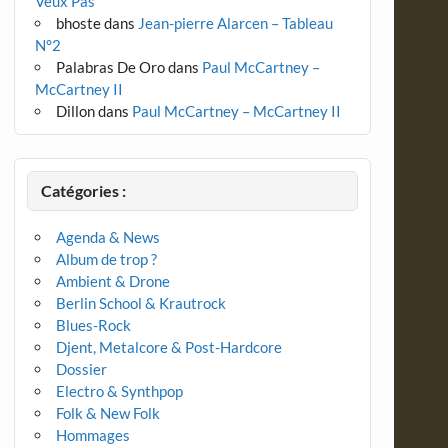
Veux Pas
bhoste
dans
Jean-pierre Alarcen – Tableau
N°2
Palabras De Oro
dans
Paul McCartney –
McCartney II
Dillon
dans
Paul McCartney – McCartney II
Catégories :
Agenda & News
Album de trop ?
Ambient & Drone
Berlin School & Krautrock
Blues-Rock
Djent, Metalcore & Post-Hardcore
Dossier
Electro & Synthpop
Folk & New Folk
Hommages