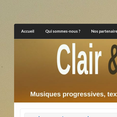
Skip
to
content
Clair et Obscur
musiques progressives, électroniques, expér
Accueil
Qui sommes-nous ?
Nos partenair