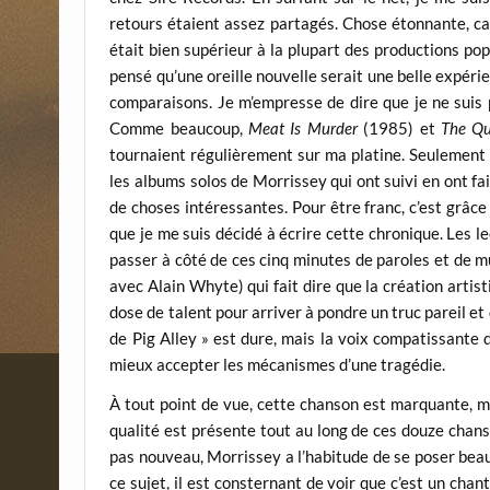
retours étaient assez partagés. Chose étonnante, car 
était bien supérieur à la plupart des productions pop
pensé qu’une oreille nouvelle serait une belle expérie
comparaisons. Je m’empresse de dire que je ne suis 
Comme beaucoup,
Meat Is Murder
(1985) et
The Qu
tournaient régulièrement sur ma platine. Seulement v
les albums solos de Morrissey qui ont suivi en ont fa
de choses intéressantes. Pour être franc, c’est grâce
que je me suis décidé à écrire cette chronique. Les l
passer à côté de ces cinq minutes de paroles et de m
avec Alain Whyte) qui fait dire que la création artist
dose de talent pour arriver à pondre un truc pareil et
de Pig Alley » est dure, mais la voix compatissante
mieux accepter les mécanismes d’une tragédie.
À tout point de vue, cette chanson est marquante, mai
qualité est présente tout au long de ces douze chanso
pas nouveau, Morrissey a l’habitude de se poser beau
ce sujet, il est consternant de voir que c’est un chan