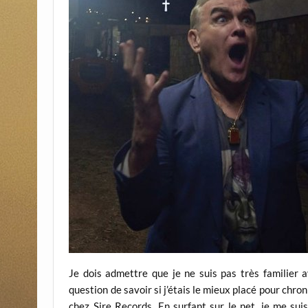
Je dois admettre que je ne suis pas très familier a
question de savoir si j’étais le mieux placé pour chro
chez Sire Records. En surfant sur le net, je me sui