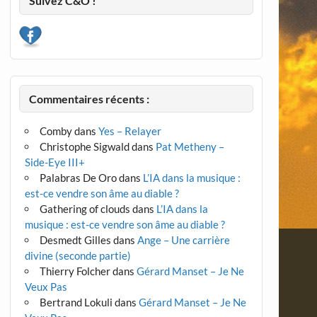
Suivez C&O !
Commentaires récents :
Comby
dans
Yes – Relayer
Christophe Sigwald
dans
Pat Metheny –
Side-Eye III+
Palabras De Oro
dans
L’IA dans la musique :
est-ce vendre son âme au diable ?
Gathering of clouds
dans
L’IA dans la
musique : est-ce vendre son âme au diable ?
Desmedt Gilles
dans
Ange – Une carrière
divine (seconde partie)
Thierry Folcher
dans
Gérard Manset – Je Ne
Veux Pas
Bertrand Lokuli
dans
Gérard Manset – Je Ne