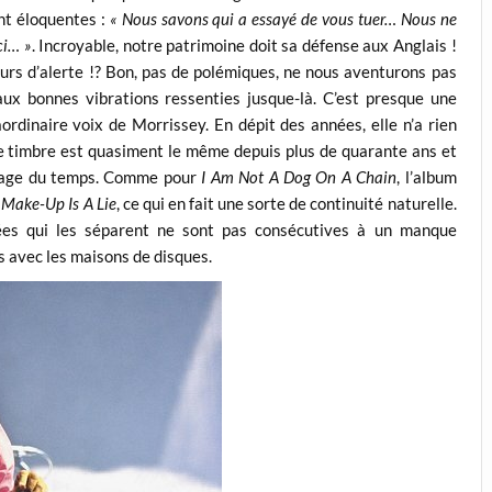
nt éloquentes :
« Nous savons qui a essayé de vous tuer… Nous ne
ici… »
. Incroyable, notre patrimoine doit sa défense aux Anglais !
urs d’alerte !? Bon, pas de polémiques, ne nous aventurons pas
 aux bonnes vibrations ressenties jusque-là. C’est presque une
ordinaire voix de Morrissey. En dépit des années, elle n’a rien
 Le timbre est quasiment le même depuis plus de quarante ans et
assage du temps. Comme pour
I Am Not A Dog On A Chain
, l’album
t
Make-Up Is A Lie
, ce qui en fait une sorte de continuité naturelle.
nnées qui les séparent ne sont pas consécutives à un manque
ts avec les maisons de disques.