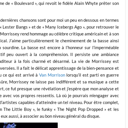
e de « Boulevard », qui revoit le fidèle Alain Whyte prêter son
eux dernières chansons sont pour moi un peu en dessous en termes
de « Lester Bangs » et de « Many Icebergs Ago », pour retrouver le
, Morrissey rend hommage au célèbre critique américain et à son
cal. J’aime particulièrement le cheminement de la basse ainsi
n sourdine. La basse est encore à l’honneur sur l’imperméable
tif peu ouvert à la compréhension. Il persiste une ambiance
auditeur à la fois charmé et désarmé. La vie de Morrissey est
ersées. Il a fait le délicat apprentissage de la bien-pensance et
u ce qui est arrivé à
Van Morrison
lorsqu’il est parti en guerre
 sûre, Morrissey ne laisse pas indifférent et sa musique a cette
rt, ce fut presque une révélation et j’espère que mon analyse et
 avec vos propres ressentis. Là où je pourrais m’engager avec
 d’artistes capables d’atteindre un tel niveau. Pour être complet,
 The Little Boy », le funky « The Night Pop Dropped » et les
 eux aussi, à associer au bon niveau général du disque.