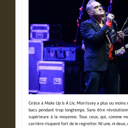
Grâce à
Make Up Is A Lie
, Morrissey a plus ou moins r
bacs pendant trop longtemps. Sans être révolutionn
supérieure à la moyenne. Tous ceux, qui, comme moi
carrière risquent fort de le regretter. Ni une, ni deux