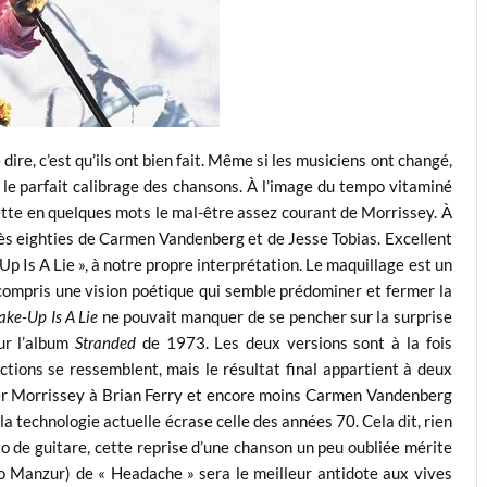
 dire, c’est qu’ils ont bien fait. Même si les musiciens ont changé,
t le parfait calibrage des chansons. À l’image du tempo vitaminé
ojette en quelques mots le mal-être assez courant de Morrissey. À
très eighties de Carmen Vandenberg et de Jesse Tobias. Excellent
p Is A Lie », à notre propre interprétation. Le maquillage est un
compris une vision poétique qui semble prédominer et fermer la
ke-Up Is A Lie
ne pouvait manquer de se pencher sur la surprise
ur l’album
Stranded
de 1973. Les deux versions sont à la fois
uctions se ressemblent, mais le résultat final appartient à deux
rer Morrissey à Brian Ferry et encore moins Carmen Vandenberg
la technologie actuelle écrase celle des années 70. Cela dit, rien
olo de guitare, cette reprise d’une chanson un peu oubliée mérite
avo Manzur) de « Headache » sera le meilleur antidote aux vives