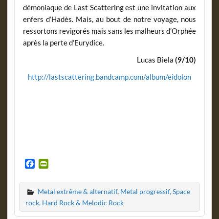
démoniaque de Last Scattering est une invitation aux
enfers d’Hadès. Mais, au bout de notre voyage, nous
ressortons revigorés mais sans les malheurs d’Orphée
après la perte d’Eurydice.
Lucas Biela
(9/10)
http://lastscattering.bandcamp.com/album/eidolon
F
P
a
r
c
i
Metal extrême & alternatif
,
Metal progressif, Space
e
n
b
t
rock, Hard Rock & Melodic Rock
o
F