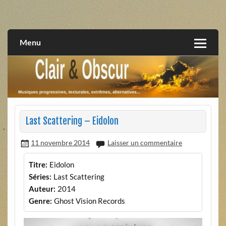
Skip
to
musiques progressives, électroniques, expérimentales,
Clair et Obscur
content
extrêmes, alternatives, texturales
Menu
Last Scattering – Eidolon
11 novembre 2014
Laisser un commentaire
Titre:
Eidolon
Séries:
Last Scattering
Auteur:
2014
Genre:
Ghost Vision Records