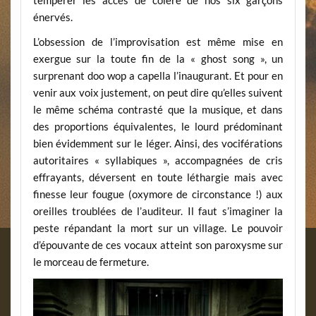
tempérer les accès de colère de nos six garçons
énervés.
L’obsession de l’improvisation est même mise en
exergue sur la toute fin de la « ghost song », un
surprenant doo wop a capella l’inaugurant. Et pour en
venir aux voix justement, on peut dire qu’elles suivent
le même schéma contrasté que la musique, et dans
des proportions équivalentes, le lourd prédominant
bien évidemment sur le léger. Ainsi, des vociférations
autoritaires « syllabiques », accompagnées de cris
effrayants, déversent en toute léthargie mais avec
finesse leur fougue (oxymore de circonstance !) aux
oreilles troublées de l’auditeur. Il faut s’imaginer la
peste répandant la mort sur un village. Le pouvoir
d’épouvante de ces vocaux atteint son paroxysme sur
le morceau de fermeture.