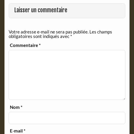
o
r
k
i
Laisser un commentaire
e
n
d
Votre adresse e-mail ne sera pas publiée.
Les champs
l
obligatoires sont indiqués avec
*
y
Commentaire
*
Nom
*
E-mail
*