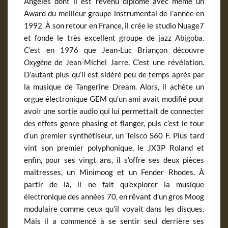
Angeles dont il est revenu diplômé avec même un
Award du meilleur groupe instrumental de l’année en
1992. À son retour en France, il crée le studio Nuage7
et fonde le très excellent groupe de jazz Abigoba.
C’est en 1976 que Jean-Luc Briançon découvre
Oxygène
de Jean-Michel Jarre. C’est une révélation.
D’autant plus qu’il est sidéré peu de temps après par
la musique de Tangerine Dream. Alors, il achète un
orgue électronique GEM qu’un ami avait modifié pour
avoir une sortie audio qui lui permettait de connecter
des effets genre phasing et flanger, puis c’est le tour
d’un premier synthétiseur, un Teisco S60 F. Plus tard
vint son premier polyphonique, le JX3P Roland et
enfin, pour ses vingt ans, il s’offre ses deux pièces
maîtresses, un Minimoog et un Fender Rhodes. À
partir de là, il ne fait qu’explorer la musique
électronique des années 70, en rêvant d’un gros Moog
modulaire comme ceux qu’il voyait dans les disques.
Mais il a commencé à se sentir seul derrière ses