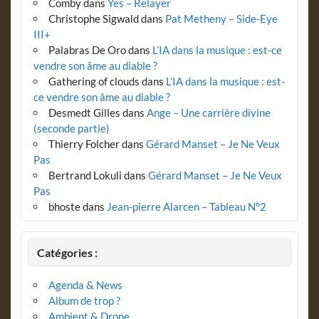
Comby
dans
Yes – Relayer
Christophe Sigwald
dans
Pat Metheny – Side-Eye
III+
Palabras De Oro
dans
L’IA dans la musique : est-ce
vendre son âme au diable ?
Gathering of clouds
dans
L’IA dans la musique : est-
ce vendre son âme au diable ?
Desmedt Gilles
dans
Ange – Une carrière divine
(seconde partie)
Thierry Folcher
dans
Gérard Manset – Je Ne Veux
Pas
Bertrand Lokuli
dans
Gérard Manset – Je Ne Veux
Pas
bhoste
dans
Jean-pierre Alarcen – Tableau N°2
Catégories :
Agenda & News
Album de trop ?
Ambient & Drone