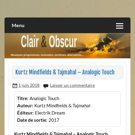
Skip
to
musiques progressives, électroniques, expérimentales,
Clair et Obscur
content
extrêmes, alternatives, texturales
Menu
Kurtz Mindfields & Tajmahal – Analogic Touch
1 juin 2018
Laisser un commentaire
Titre:
Analogic Touch
Auteur:
Kurtz Mindfields & Tajmahal
Éditeur:
Electrik Dream
Date de sortie:
2017
Kurtz Mindfields & Tajmahal – Analogic Touch