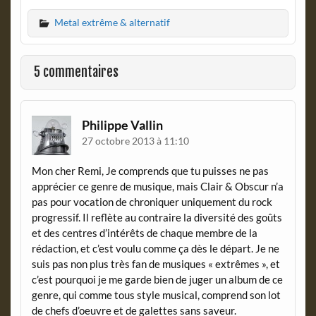
c
i
Metal extrême & alternatif
e
n
b
t
o
F
o
r
5 commentaires
k
i
e
n
d
Philippe Vallin
l
27 octobre 2013 à 11:10
y
Mon cher Remi, Je comprends que tu puisses ne pas
apprécier ce genre de musique, mais Clair & Obscur n’a
pas pour vocation de chroniquer uniquement du rock
progressif. Il reflète au contraire la diversité des goûts
et des centres d’intérêts de chaque membre de la
rédaction, et c’est voulu comme ça dès le départ. Je ne
suis pas non plus très fan de musiques « extrêmes », et
c’est pourquoi je me garde bien de juger un album de ce
genre, qui comme tous style musical, comprend son lot
de chefs d’oeuvre et de galettes sans saveur.