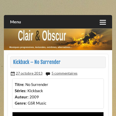
Skip
to
musiques progressives, électroniques, expérimentales,
Clair et Obscur
content
extrêmes, alternatives, texturales
Menu
Kickback – No Surrender
27 octobre 2013
5 commentaires
Titre:
No Surrender
Séries:
Kickback
Auteur:
2009
Genre:
GSR Music