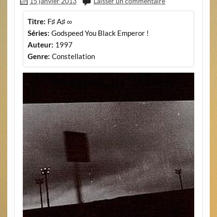
15 janvier 2013
Laisser un commentaire
Titre:
F♯ A♯ ∞
Séries:
Godspeed You Black Emperor !
Auteur:
1997
Genre:
Constellation