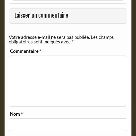
b
t
o
F
o
r
Laisser un commentaire
k
i
e
n
Votre adresse e-mail ne sera pas publiée.
Les champs
d
obligatoires sont indiqués avec
*
l
y
Commentaire
*
Nom
*