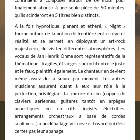
continuent à composer autour de ce motif pour
finalement aboutir à une seule pièce de 50 minutes,
qu’ils scinderont en 5 titres bien distincts.
A la fois hypnotique, planant et éthéré, « Night »
tourne autour de la notion de frontière entre rêve et
réalité, et se permet, en déployant un art-rock
majestueux, de visiter différentes atmosphères. Les
vocaux de Jan Henrik Ohme sont représentatifs de la
thématique : fragiles, étranges, sur un fil entre le juste
et le faux, plaintifs également. Le chanteur en devient
même assez dur à suivre par moment. Les autres
musiciens assurent quant à eux leur rôle à la
perfection, privilégiant la texture du son (nappes de
claviers aériennes, guitares tantôt en arpèges
acoustiques ou en riffs incisifs électrifiés,
arrangements orchestraux à base de cordes
sublimes…) à un déballage virtuose et bavard qui n’est
certes pas leur apanage.