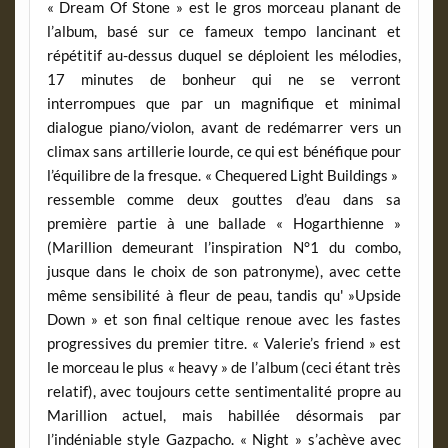
« Dream Of Stone » est le gros morceau planant de
l’album, basé sur ce fameux tempo lancinant et
répétitif au-dessus duquel se déploient les mélodies,
17 minutes de bonheur qui ne se verront
interrompues que par un magnifique et minimal
dialogue piano/violon, avant de redémarrer vers un
climax sans artillerie lourde, ce qui est bénéfique pour
l’équilibre de la fresque. « Chequered Light Buildings »
ressemble comme deux gouttes d’eau dans sa
première partie à une ballade « Hogarthienne »
(Marillion demeurant l’inspiration N°1 du combo,
jusque dans le choix de son patronyme), avec cette
même sensibilité à fleur de peau, tandis qu' »Upside
Down » et son final celtique renoue avec les fastes
progressives du premier titre. « Valerie’s friend » est
le morceau le plus « heavy » de l’album (ceci étant très
relatif), avec toujours cette sentimentalité propre au
Marillion actuel, mais habillée désormais par
l’indéniable style Gazpacho. « Night » s’achève avec