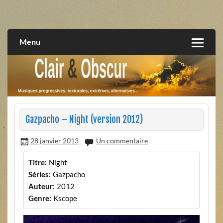
Skip
to
musiques progressives, électroniques, expérimentales,
Clair et Obscur
content
extrêmes, alternatives, texturales
Menu
Gazpacho – Night (version 2012)
28 janvier 2013
Un commentaire
Titre:
Night
Séries:
Gazpacho
Auteur:
2012
Genre:
Kscope