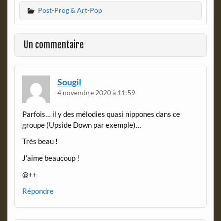
c
i
Post-Prog & Art-Pop
e
n
b
t
o
F
o
r
Un commentaire
k
i
e
n
d
Sougil
l
4 novembre 2020 à 11:59
y
Parfois… il y des mélodies quasi nippones dans ce
groupe (Upside Down par exemple)…
Très beau !
J’aime beaucoup !
@++
Répondre