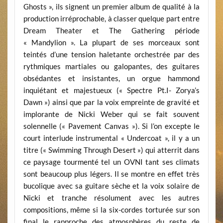
Ghosts », ils signent un premier album de qualité à la
production irréprochable, à classer quelque part entre
Dream Theater et The Gathering période
« Mandylion ». La plupart de ses morceaux sont
teintés d’une tension haletante orchestrée par des
rythmiques martiales ou galopantes, des guitares
obsédantes et insistantes, un orgue hammond
inquiétant et majestueux (« Spectre Pt.I- Zorya’s
Dawn ») ainsi que par la voix empreinte de gravité et
implorante de Nicki Weber qui se fait souvent
solennelle (« Pavement Canvas »). Si l’on excepte le
court interlude instrumental « Undercoat », il y a un
titre (« Swimming Through Desert ») qui atterrit dans
ce paysage tourmenté tel un OVNI tant ses climats
sont beaucoup plus légers. Il se montre en effet très
bucolique avec sa guitare sèche et la voix solaire de
Nicki et tranche résolument avec les autres
compositions, même si la six-cordes torturée sur son
final le rapproche des atmosphères du reste de