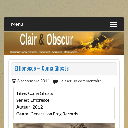
Skip
to
musiques progressives, électroniques, expérimentales,
Clair et Obscur
content
extrêmes, alternatives, texturales
Menu
Effloresce – Coma Ghosts
8 septembre 2014
Laisser un commentaire
Titre:
Coma Ghosts
Séries:
Effloresce
Auteur:
2012
Genre:
Generation Prog Records