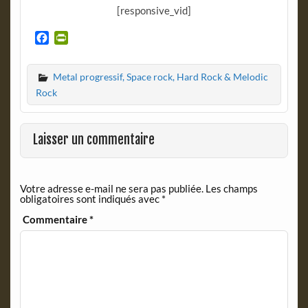
[responsive_vid]
F
P
a
r
c
i
Metal progressif, Space rock, Hard Rock & Melodic
e
n
b
t
Rock
o
F
o
r
k
i
Laisser un commentaire
e
n
d
Votre adresse e-mail ne sera pas publiée.
Les champs
l
obligatoires sont indiqués avec
*
y
Commentaire
*