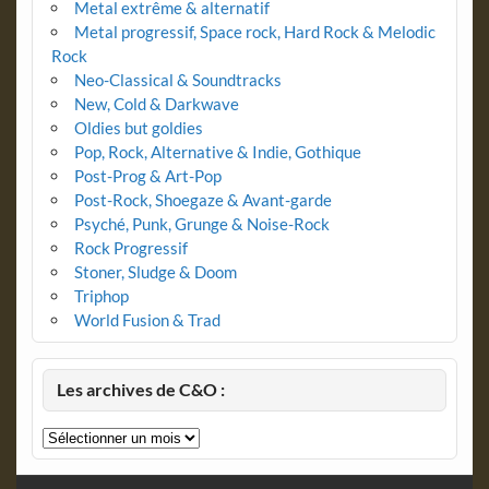
Metal extrême & alternatif
Metal progressif, Space rock, Hard Rock & Melodic
Rock
Neo-Classical & Soundtracks
New, Cold & Darkwave
Oldies but goldies
Pop, Rock, Alternative & Indie, Gothique
Post-Prog & Art-Pop
Post-Rock, Shoegaze & Avant-garde
Psyché, Punk, Grunge & Noise-Rock
Rock Progressif
Stoner, Sludge & Doom
Triphop
World Fusion & Trad
Les archives de C&O :
Les
archives
de
C&O