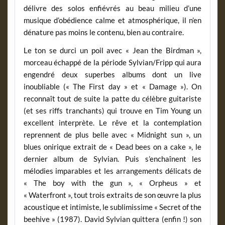
délivre des solos enfiévrés au beau milieu d’une
musique d’obédience calme et atmosphérique, il n’en
dénature pas moins le contenu, bien au contraire.
Le ton se durci un poil avec « Jean the Birdman »,
morceau échappé de la période Sylvian/Fripp qui aura
engendré deux superbes albums dont un live
inoubliable (« The First day » et « Damage »). On
reconnaît tout de suite la patte du célèbre guitariste
(et ses riffs tranchants) qui trouve en Tim Young un
excellent interprète. Le rêve et la contemplation
reprennent de plus belle avec « Midnight sun », un
blues onirique extrait de « Dead bees on a cake », le
dernier album de Sylvian. Puis s’enchaînent les
mélodies imparables et les arrangements délicats de
« The boy with the gun », « Orpheus » et
« Waterfront », tout trois extraits de son œuvre la plus
acoustique et intimiste, le sublimissime « Secret of the
beehive » (1987). David Sylvian quittera (enfin !) son