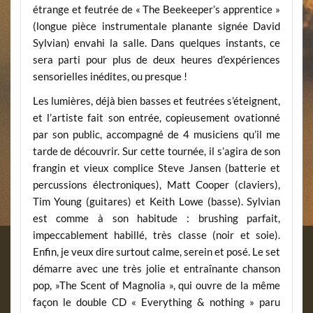
étrange et feutrée de « The Beekeeper’s apprentice »
(longue pièce instrumentale planante signée David
Sylvian) envahi la salle. Dans quelques instants, ce
sera parti pour plus de deux heures d’expériences
sensorielles inédites, ou presque !
Les lumières, déjà bien basses et feutrées s’éteignent,
et l’artiste fait son entrée, copieusement ovationné
par son public, accompagné de 4 musiciens qu’il me
tarde de découvrir. Sur cette tournée, il s’agira de son
frangin et vieux complice Steve Jansen (batterie et
percussions électroniques), Matt Cooper (claviers),
Tim Young (guitares) et Keith Lowe (basse). Sylvian
est comme à son habitude : brushing parfait,
impeccablement habillé, très classe (noir et soie).
Enfin, je veux dire surtout calme, serein et posé. Le set
démarre avec une très jolie et entraînante chanson
pop, »The Scent of Magnolia », qui ouvre de la même
façon le double CD « Everything & nothing » paru