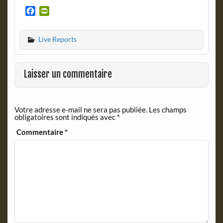
F
P
a
r
c
i
Live Reports
e
n
b
t
o
F
o
r
Laisser un commentaire
k
i
e
n
Votre adresse e-mail ne sera pas publiée.
Les champs
d
obligatoires sont indiqués avec
*
l
y
Commentaire
*