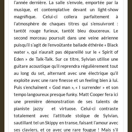
l’année dernière. La salle s’envole, emportée par la
musique, et contemplative devant un light-show
magnifique. Celui-ci collera parfaitement à
l’atmosphère de chaques titres qui s’ensuivront :
tantôt rouge furieux, tantôt bleu doucereux. Le
second morceau poursuit dans une veine aérienne
puisqu’il s’agit de l’envoûtante ballade éthérée « Black
water », qui n’aurait pas dépareillé sur le « Spirit of
Eden » de Talk-Talk. Sur ce titre, Sylvian utilise une
guitare acoustique qu’il reprendra régulièrement tout
au long du set, alternant avec une électrique qu’il
exploite avec une rare finesse et un feeling bien à lui.
Puis s’enchaînent « God man », « I surrender » et son
tempo langoureux presque funky. Matt Cooper fera ici
une première démonstration de ses talents de
pianiste jazzy et virtuose. Celui-ci contraste
totalement avec l’attitude stoïque de Sylvian,
sautillant tel un Skippy en transe, faisant l’amour avec
ses claviers, et ce avec une rare fougue ! Mais s’il