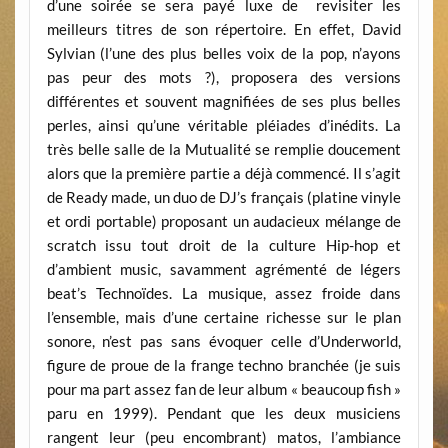
d’une soirée se sera payé luxe de revisiter les
meilleurs titres de son répertoire. En effet, David
Sylvian (l’une des plus belles voix de la pop, n’ayons
pas peur des mots ?), proposera des versions
différentes et souvent magnifiées de ses plus belles
perles, ainsi qu’une véritable pléiades d’inédits. La
très belle salle de la Mutualité se remplie doucement
alors que la première partie a déjà commencé. Il s’agit
de Ready made, un duo de DJ’s français (platine vinyle
et ordi portable) proposant un audacieux mélange de
scratch issu tout droit de la culture Hip-hop et
d’ambient music, savamment agrémenté de légers
beat’s Technoïdes. La musique, assez froide dans
l’ensemble, mais d’une certaine richesse sur le plan
sonore, n’est pas sans évoquer celle d’Underworld,
figure de proue de la frange techno branchée (je suis
pour ma part assez fan de leur album « beaucoup fish »
paru en 1999). Pendant que les deux musiciens
rangent leur (peu encombrant) matos, l’ambiance