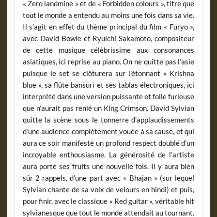
« Zero landmine » et de « Forbidden colours », titre que
tout le monde a entendu au moins une fois dans sa vie.
Il s’agit en effet du thème principal du film « Furyo »,
avec David Bowie et Ryuichi Sakamoto, compositeur
de cette musique célèbrissime aux consonances
asiatiques, ici reprise au piano. On ne quitte pas l’asie
puisque le set se clôturera sur l’étonnant « Krishna
blue », sa flûte bansuri et ses tablas électroniques, ici
interprété dans une version puissante et folle furieuse
que n’aurait pas renié un King Crimson. David Sylvian
quitte la scène sous le tonnerre d’applaudissements
d’une audience complètement vouée à sa cause, et qui
aura ce soir manifesté un profond respect doublé d’un
incroyable enthousiasme. La générosité de l’artiste
aura porté ses fruits une nouvelle fois. Il y aura bien
sûr 2 rappels, d’une part avec « Bhajan » (sur lequel
Sylvian chante de sa voix de velours en hindi) et puis,
pour finir, avec le classique « Red guitar », véritable hit
sylvianesque que tout le monde attendait au tournant.