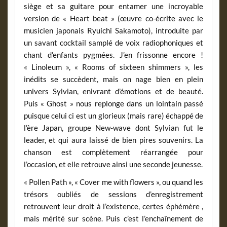
siège et sa guitare pour entamer une incroyable
version de « Heart beat » (œuvre co-écrite avec le
musicien japonais Ryuichi Sakamoto), introduite par
un savant cocktail samplé de voix radiophoniques et
chant d’enfants pygmées. J’en frissonne encore !
« Linoleum », « Rooms of sixteen shimmers », les
inédits se succèdent, mais on nage bien en plein
univers Sylvian, enivrant d’émotions et de beauté.
Puis « Ghost » nous replonge dans un lointain passé
puisque celui ci est un glorieux (mais rare) échappé de
l’ère Japan, groupe New-wave dont Sylvian fut le
leader, et qui aura laissé de bien pires souvenirs. La
chanson est complètement réarrangée pour
l’occasion, et elle retrouve ainsi une seconde jeunesse.
« Pollen Path », « Cover me with flowers », ou quand les
trésors oubliés de sessions d’enregistrement
retrouvent leur droit à l’existence, certes éphémère ,
mais mérité sur scène. Puis c’est l’enchaînement de