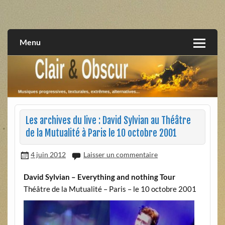
Skip
to
musiques progressives, électroniques, expérimentales,
Clair et Obscur
content
extrêmes, alternatives, texturales
Menu
Les archives du live : David Sylvian au Théâtre
de la Mutualité à Paris le 10 octobre 2001
4 juin 2012
Laisser un commentaire
David Sylvian – Everything and nothing Tour
Théâtre de la Mutualité – Paris – le 10 octobre 2001