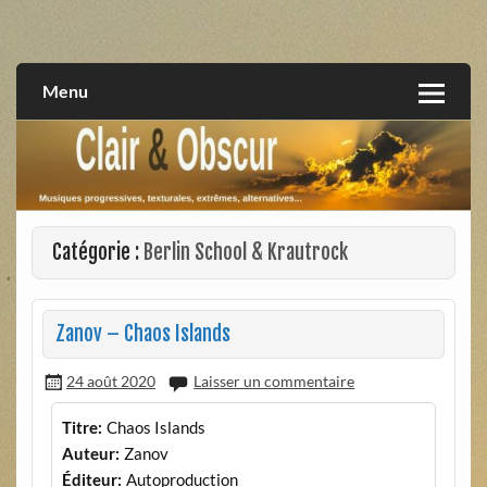
Skip
to
musiques progressives, électroniques, expérimentales,
Clair et Obscur
content
extrêmes, alternatives, texturales
Menu
Catégorie :
Berlin School & Krautrock
Zanov – Chaos Islands
24 août 2020
Laisser un commentaire
Titre:
Chaos Islands
Auteur:
Zanov
Éditeur:
Autoproduction