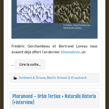
Frédéric Gerchambeau et Bertrand Loreau nous
avaient déjà offert l’an dernier
Vimanafesto
, un
…
Lire la suite...
Ambient & Drone
,
Berlin School & Krautrock
Pharamond – Orbis Tertius + Naturalis Historia
(+interview)