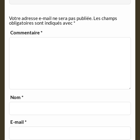
k
i
e
n
Votre adresse e-mail ne sera pas publiée.
Les champs
d
obligatoires sont indiqués avec
*
l
y
Commentaire
*
Nom
*
E-mail
*