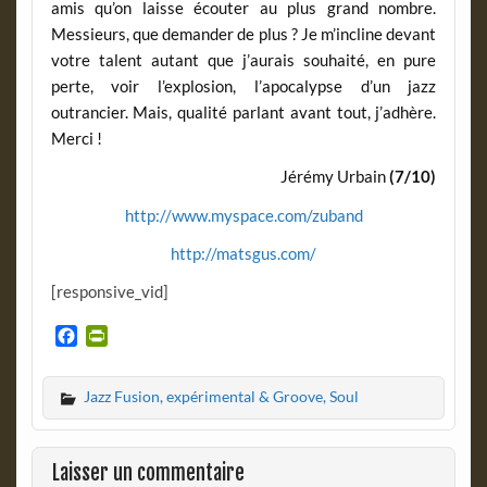
amis qu’on laisse écouter au plus grand nombre.
Messieurs, que demander de plus ? Je m’incline devant
votre talent autant que j’aurais souhaité, en pure
perte, voir l’explosion, l’apocalypse d’un jazz
outrancier. Mais, qualité parlant avant tout, j’adhère.
Merci !
Jérémy Urbain
(7/10)
http://www.myspace.com/zuband
http://matsgus.com/
[responsive_vid]
F
P
a
r
c
i
Jazz Fusion, expérimental & Groove, Soul
e
n
b
t
o
F
o
r
Laisser un commentaire