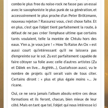
combo le plus free du noise-rock ne fasse pas un essai
avec le saxophoniste le plus punk de sa génération, et
accessoirement le plus proche d’un Peter Brötzmann,
nouveau rejeton ? Rassurez vous, c’est chose faîte. Et
en plus, c’est que l’objet tient parfaitement la route, à
défaut de ne pas créer l’emphase ultime que certains
tarés voulaient, telle la montée de Chtulu hors des
eaux. Y’en a, je vous jure ! « How To Raise An Ox » est
aussi court qu’intéressant qu’il ne laissera pas
d’empreinte sur le sol. Zu est parfaitement capable de
faire côtoyer sa folie avec celle d’autres artistes (Zu
et Dälek en live… Arghhh…), Gustafsson aussi, vu le
nombre de projets qu’il serait vain de tous citer.
Certains diront : « plus et plus égale moins »… Je
ricane.
Oui, ce ne sera jamais l’album absolu entre ces deux
formations et ils feront, chacun, bien mieux de leur
côté. Mais en tant que tel, l’objet qui nous intéresse ici