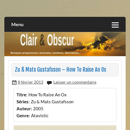
Skip
to
musiques progressives, électroniques, expérimentales,
Clair et Obscur
content
extrêmes, alternatives, texturales
Menu
Zu & Mats Gustafsson – How To Raise An Ox
8 février 2013
Laisser un commentaire
Titre:
How To Raise An Ox
Séries:
Zu & Mats Gustafsson
Auteur:
2005
Genre:
Atavistic