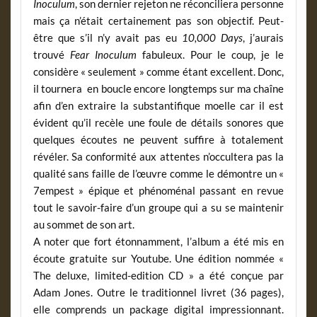
Inoculum
, son dernier rejeton ne réconciliera personne
mais ça n’était certainement pas son objectif. Peut-
être que s’il n’y avait pas eu
10,000 Days
, j’aurais
trouvé
Fear Inoculum
fabuleux. Pour le coup, je le
considère « seulement » comme étant excellent. Donc,
il tournera en boucle encore longtemps sur ma chaîne
afin d’en extraire la substantifique moelle car il est
évident qu’il recèle une foule de détails sonores que
quelques écoutes ne peuvent suffire à totalement
révéler. Sa conformité aux attentes n’occultera pas la
qualité sans faille de l’œuvre comme le démontre un «
7empest » épique et phénoménal passant en revue
tout le savoir-faire d’un groupe qui a su se maintenir
au sommet de son art.
A noter que fort étonnamment, l’album a été mis en
écoute gratuite sur Youtube. Une édition nommée «
The deluxe, limited-edition CD » a été conçue par
Adam Jones. Outre le traditionnel livret (36 pages),
elle comprends un package digital impressionnant.