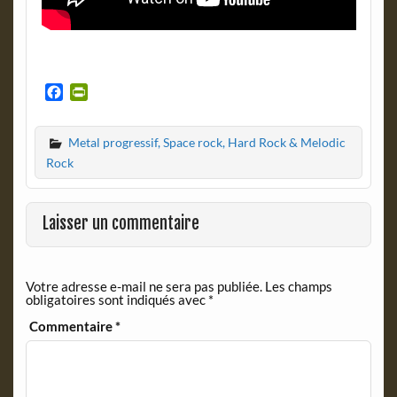
F
P
a
r
c
i
Metal progressif, Space rock, Hard Rock & Melodic
e
n
b
t
Rock
o
F
o
r
k
i
Laisser un commentaire
e
n
d
Votre adresse e-mail ne sera pas publiée.
Les champs
l
obligatoires sont indiqués avec
*
y
Commentaire
*