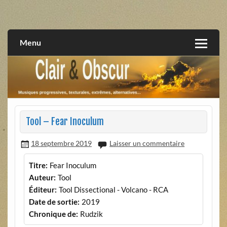
Skip
to
musiques progressives, électroniques, expérimentales,
Clair et Obscur
content
extrêmes, alternatives, texturales
Menu
Tool – Fear Inoculum
18 septembre 2019
Laisser un commentaire
Titre:
Fear Inoculum
Auteur:
Tool
Éditeur:
Tool Dissectional - Volcano - RCA
Date de sortie:
2019
Chronique de:
Rudzik