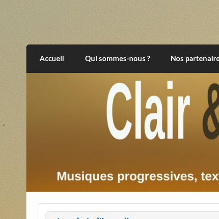
Skip
to
content
Clair et Obscur
musiques progressives, électroniques, expér
Accueil
Qui sommes-nous ?
Nos partenair