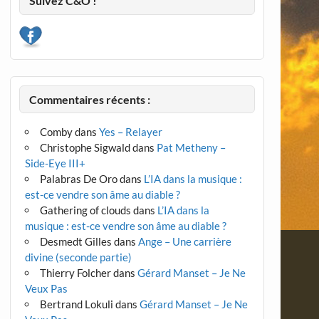
Suivez C&O !
Commentaires récents :
Comby
dans
Yes – Relayer
Christophe Sigwald
dans
Pat Metheny –
Side-Eye III+
Palabras De Oro
dans
L’IA dans la musique :
est-ce vendre son âme au diable ?
Gathering of clouds
dans
L’IA dans la
musique : est-ce vendre son âme au diable ?
Desmedt Gilles
dans
Ange – Une carrière
divine (seconde partie)
Thierry Folcher
dans
Gérard Manset – Je Ne
Veux Pas
Bertrand Lokuli
dans
Gérard Manset – Je Ne