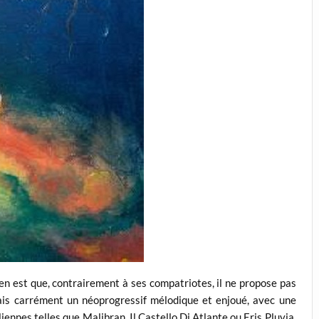
en est que, contrairement à ses compatriotes, il ne propose pas
ais carrément un néoprogressif mélodique et enjoué, avec une
nnes telles que Malibran, Il Castello Di Atlante ou Eris Pluvia.