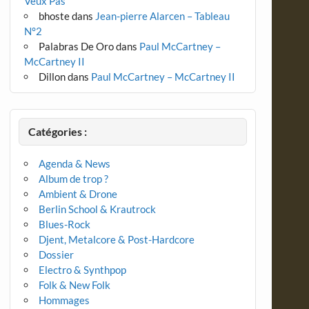
Veux Pas
bhoste
dans
Jean-pierre Alarcen – Tableau
N°2
Palabras De Oro
dans
Paul McCartney –
McCartney II
Dillon
dans
Paul McCartney – McCartney II
Catégories :
Agenda & News
Album de trop ?
Ambient & Drone
Berlin School & Krautrock
Blues-Rock
Djent, Metalcore & Post-Hardcore
Dossier
Electro & Synthpop
Folk & New Folk
Hommages