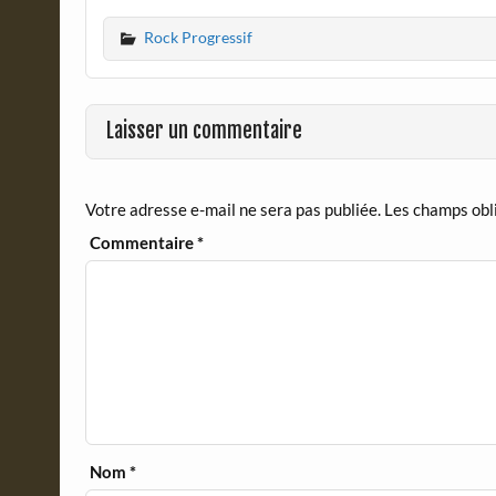
c
i
Rock Progressif
e
n
b
t
o
F
o
r
Laisser un commentaire
k
i
e
n
d
Votre adresse e-mail ne sera pas publiée.
Les champs obl
l
y
Commentaire
*
Nom
*