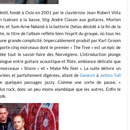
dmill, fondé à Oslo en 2001 par le claviériste Jean Robert Viita
nn Isaksen à la basse, Stig André Clason aux guitares, Morten
te, et Sam-Arne Nøland à la batterie (hélas décédé à la fin de la
, le titre de l’album reflète bien l’esprit du groupe, où tous les
’une grande complicité. Impeccablement produit par Karl Groom
porte cinq morceaux dont le premier « The Tree » est un épic de
ée tout le savoir-faire des Norvégiens. L’introduction plonge
logue entre guitare acoustique et flûte, ambiance délicate que
 morceaux « Storm » et « Make Me Feel ». La suite délivre un
riées et parfaitement digérées, allant de
Genesis
à
Jethro Tull
e quelques passages jazzy. Comme une sorte de pause, «
lus rock, donc un peu moins alambiqué que les autres. Enfin le
olk.