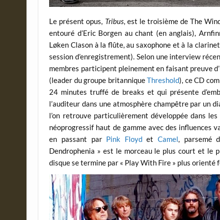
Le présent opus,
Tribus
, est le troisième de The Win
entouré d’Eric Borgen au chant (en anglais), Arnfi
Løken Clason à la flûte, au saxophone et à la clarinet
session d’enregistrement). Selon une interview récente
membres participent pleinement en faisant preuve d
(leader du groupe britannique
Threshold
), ce CD com
24 minutes truffé de breaks et qui présente d’embl
l’auditeur dans une atmosphère champêtre par un dia
l’on retrouve particulièrement développée dans les
néoprogressif haut de gamme avec des influences va
en passant par
Pink Floyd
et
Camel
, parsemé d
Dendrophenia » est le morceau le plus court et le p
disque se termine par « Play With Fire » plus orienté f