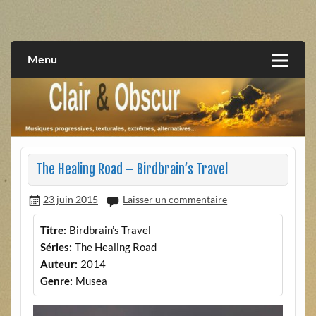
Skip
to
musiques progressives, électroniques, expérimentales,
Clair et Obscur
content
extrêmes, alternatives, texturales
Menu
The Healing Road – Birdbrain’s Travel
23 juin 2015
Laisser un commentaire
Titre:
Birdbrain’s Travel
Séries:
The Healing Road
Auteur:
2014
Genre:
Musea