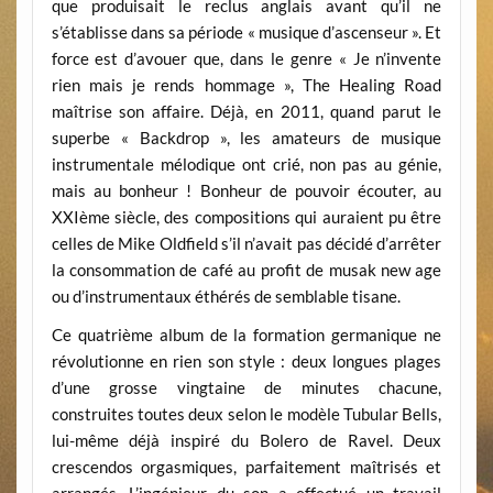
que produisait le reclus anglais avant qu’il ne
s’établisse dans sa période « musique d’ascenseur ». Et
force est d’avouer que, dans le genre « Je n’invente
rien mais je rends hommage », The Healing Road
maîtrise son affaire. Déjà, en 2011, quand parut le
superbe « Backdrop », les amateurs de musique
instrumentale mélodique ont crié, non pas au génie,
mais au bonheur ! Bonheur de pouvoir écouter, au
XXIème siècle, des compositions qui auraient pu être
celles de Mike Oldfield s’il n’avait pas décidé d’arrêter
la consommation de café au profit de musak new age
ou d’instrumentaux éthérés de semblable tisane.
Ce quatrième album de la formation germanique ne
révolutionne en rien son style : deux longues plages
d’une grosse vingtaine de minutes chacune,
construites toutes deux selon le modèle Tubular Bells,
lui-même déjà inspiré du Bolero de Ravel. Deux
crescendos orgasmiques, parfaitement maîtrisés et