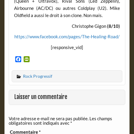
(Queen + Ultravox), Rival Sons (Led Zeppelin),
Airbourne (AC/DC) ou autres Coldplay (U2). Mike
Oldfield a aussi le droit à son clone. Non mais.
Christophe Gigon
(8/10)
https://www.facebook.com/pages/The-Healing-Road/
[responsive_vid]
F
P
a
r
c
i
Rock Progressif
e
n
b
t
o
F
o
r
Laisser un commentaire
k
i
e
n
Votre adresse e-mail ne sera pas publiée.
Les champs
d
obligatoires sont indiqués avec
*
l
y
Commentaire
*