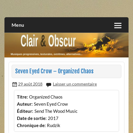
Skip
to
musiques progressives, électroniques, expérimentales,
Clair et Obscur
content
extrêmes, alternatives, texturales
Menu
Seven Eyed Crow – Organized Chaos
29 août 2018
Laisser un commentaire
Titre:
Organized Chaos
Auteur:
Seven Eyed Crow
Éditeur:
Send The Wood Music
Date de sortie:
2017
Chronique de:
Rudzik