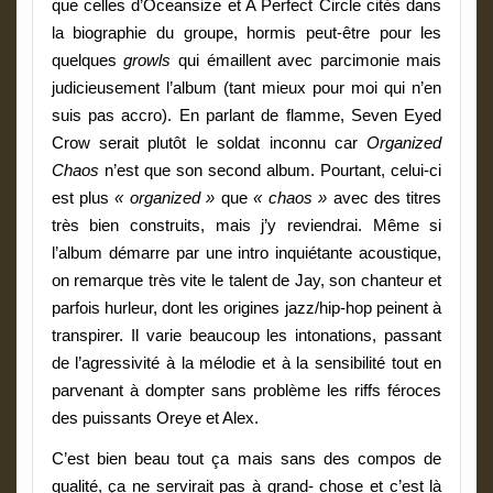
que celles d’Oceansize et A Perfect Circle cités dans
la biographie du groupe, hormis peut-être pour les
quelques
growls
qui émaillent avec parcimonie mais
judicieusement l’album (tant mieux pour moi qui n’en
suis pas accro).
En parlant de flamme, Seven Eyed
Crow serait plutôt le soldat inconnu car
Organized
Chaos
n’est que son second album. Pourtant, celui-ci
est plus
« organized »
que
« chaos »
avec des titres
très bien construits, mais j’y reviendrai.
Même si
l’album démarre par une intro inquiétante acoustique,
on remarque très vite le talent de Jay, son chanteur et
parfois hurleur, dont les origines jazz/hip-hop peinent à
transpirer. Il varie beaucoup les intonations, passant
de l’agressivité à la mélodie et à la sensibilité tout en
parvenant à dompter sans problème les riffs féroces
des puissants Oreye et Alex.
C’est bien beau tout ça mais sans des compos de
qualité, ça ne servirait pas à grand- chose et c’est là