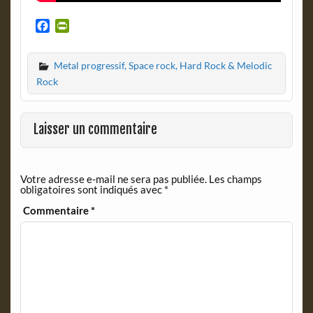
F
P
a
r
c
i
Metal progressif, Space rock, Hard Rock & Melodic
e
n
b
t
Rock
o
F
o
r
k
i
Laisser un commentaire
e
n
d
Votre adresse e-mail ne sera pas publiée.
Les champs
l
obligatoires sont indiqués avec
*
y
Commentaire
*