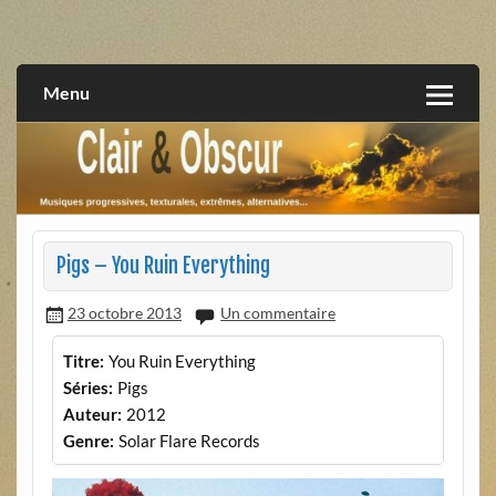
Skip
to
musiques progressives, électroniques, expérimentales,
Clair et Obscur
content
extrêmes, alternatives, texturales
Menu
Pigs – You Ruin Everything
23 octobre 2013
Un commentaire
Titre:
You Ruin Everything
Séries:
Pigs
Auteur:
2012
Genre:
Solar Flare Records