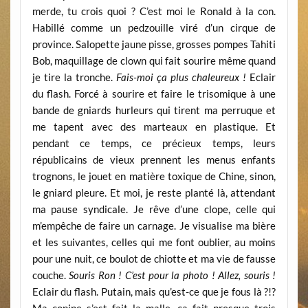
merde, tu crois quoi ? C’est moi le Ronald à la con.
Habillé comme un pedzouille viré d’un cirque de
province. Salopette jaune pisse, grosses pompes Tahiti
Bob, maquillage de clown qui fait sourire même quand
je tire la tronche.
Fais-moi ça plus chaleureux !
Eclair
du flash. Forcé à sourire et faire le trisomique à une
bande de gniards hurleurs qui tirent ma perruque et
me tapent avec des marteaux en plastique. Et
pendant ce temps, ce précieux temps, leurs
républicains de vieux prennent les menus enfants
trognons, le jouet en matière toxique de Chine, sinon,
le gniard pleure. Et moi, je reste planté là, attendant
ma pause syndicale. Je rêve d’une clope, celle qui
m’empêche de faire un carnage. Je visualise ma bière
et les suivantes, celles qui me font oublier, au moins
pour une nuit, ce boulot de chiotte et ma vie de fausse
couche.
Souris Ron ! C’est pour la photo ! Allez, souris !
Eclair du flash. Putain, mais qu’est-ce que je fous là ?!?