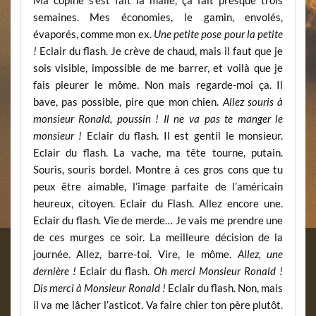
Ma copine s’est fait la malle, ça fait presque trois
semaines. Mes économies, le gamin, envolés,
évaporés, comme mon ex.
Une petite pose pour la petite
!
Eclair du flash. Je crève de chaud, mais il faut que je
sois visible, impossible de me barrer, et voilà que je
fais pleurer le môme. Non mais regarde-moi ça. Il
bave, pas possible, pire que mon chien.
Allez souris à
monsieur Ronald, poussin ! Il ne va pas te manger le
monsieur !
Eclair du flash. Il est gentil le monsieur.
Eclair du flash. La vache, ma tête tourne, putain.
Souris, souris bordel. Montre à ces gros cons que tu
peux être aimable, l’image parfaite de l’américain
heureux, citoyen. Eclair du Flash. Allez encore une.
Eclair du flash. Vie de merde… Je vais me prendre une
de ces murges ce soir. La meilleure décision de la
journée. Allez, barre-toi. Vire, le môme.
Allez, une
dernière !
Eclair du flash.
Oh merci Monsieur Ronald !
Dis merci à Monsieur Ronald !
Eclair du flash. Non, mais
il va me lâcher l’asticot. Va faire chier ton père plutôt.