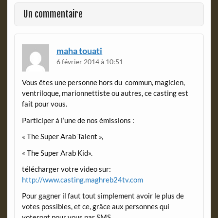
o
F
o
r
Un commentaire
k
i
e
n
d
maha touati
l
6 février 2014 à 10:51
y
Vous êtes une personne hors du commun, magicien,
ventriloque, marionnettiste ou autres, ce casting est
fait pour vous.
Participer à l’une de nos émissions :
« The Super Arab Talent »,
« The Super Arab Kid».
télécharger votre video sur:
http://www.casting.maghreb24tv.com
Pour gagner il faut tout simplement avoir le plus de
votes possibles, et ce, grâce aux personnes qui
voteront pour vous par SMS.