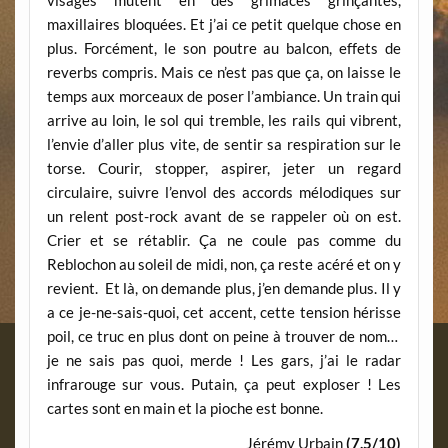
visages mutent en des grimaces grinçantes,
maxillaires bloquées. Et j’ai ce petit quelque chose en
plus. Forcément, le son poutre au balcon, effets de
reverbs compris. Mais ce n’est pas que ça, on laisse le
temps aux morceaux de poser l’ambiance. Un train qui
arrive au loin, le sol qui tremble, les rails qui vibrent,
l’envie d’aller plus vite, de sentir sa respiration sur le
torse. Courir, stopper, aspirer, jeter un regard
circulaire, suivre l’envol des accords mélodiques sur
un relent post-rock avant de se rappeler où on est.
Crier et se rétablir. Ça ne coule pas comme du
Reblochon au soleil de midi, non, ça reste acéré et on y
revient. Et là, on demande plus, j’en demande plus. Il y
a ce je-ne-sais-quoi, cet accent, cette tension hérisse
poil, ce truc en plus dont on peine à trouver de nom…
je ne sais pas quoi, merde ! Les gars, j’ai le radar
infrarouge sur vous. Putain, ça peut exploser ! Les
cartes sont en main et la pioche est bonne.
Jérémy Urbain
(7,5/10)