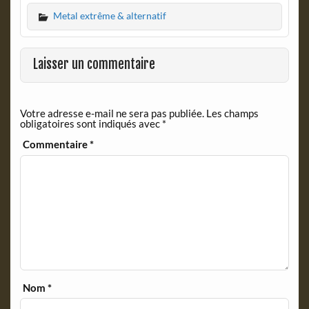
c
i
Metal extrême & alternatif
e
n
b
t
o
F
o
r
Laisser un commentaire
k
i
e
n
Votre adresse e-mail ne sera pas publiée.
Les champs
d
obligatoires sont indiqués avec
*
l
y
Commentaire
*
Nom
*