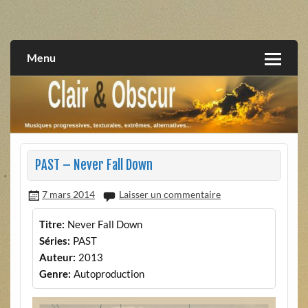
Skip
to
musiques progressives, électroniques, expérimentales,
Clair et Obscur
content
extrêmes, alternatives, texturales
Menu
PAST – Never Fall Down
7 mars 2014
Laisser un commentaire
Titre:
Never Fall Down
Séries:
PAST
Auteur:
2013
Genre:
Autoproduction