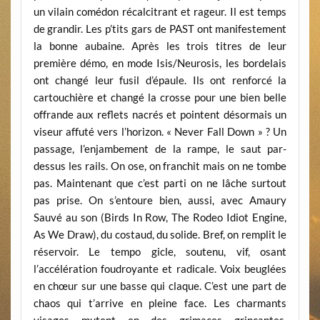
un vilain comédon récalcitrant et rageur. Il est temps
de grandir. Les p’tits gars de PAST ont manifestement
la bonne aubaine. Après les trois titres de leur
première démo, en mode Isis/Neurosis, les bordelais
ont changé leur fusil d’épaule. Ils ont renforcé la
cartouchière et changé la crosse pour une bien belle
offrande aux reflets nacrés et pointent désormais un
viseur affuté vers l’horizon. « Never Fall Down » ? Un
passage, l’enjambement de la rampe, le saut par-
dessus les rails. On ose, on franchit mais on ne tombe
pas. Maintenant que c’est parti on ne lâche surtout
pas prise. On s’entoure bien, aussi, avec Amaury
Sauvé au son (Birds In Row, The Rodeo Idiot Engine,
As We Draw), du costaud, du solide. Bref, on remplit le
réservoir. Le tempo gicle, soutenu, vif, osant
l’accélération foudroyante et radicale. Voix beuglées
en chœur sur une basse qui claque. C’est une part de
chaos qui t’arrive en pleine face. Les charmants