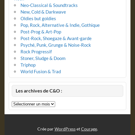
Neo-Classical & Soundtracks
New, Cold & Darkwave
Oldies but goldies
Pop, Rock, Alternative & Indie, Gothique
Post-Prog & Art-Pop
Post-Rock, Shoegaze & Avant-garde
Psyché, Punk, Grunge & Noise-Rock
Rock Progressif
Stoner, Sludge & Doom
Triphop
World Fusion & Trad
Les archives de C&O :
Les
archives
de
C&O
:
Crée par
WordPress
et
Courage
.