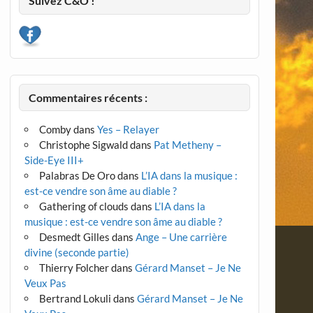
Suivez C&O !
Commentaires récents :
Comby
dans
Yes – Relayer
Christophe Sigwald
dans
Pat Metheny –
Side-Eye III+
Palabras De Oro
dans
L’IA dans la musique :
est-ce vendre son âme au diable ?
Gathering of clouds
dans
L’IA dans la
musique : est-ce vendre son âme au diable ?
Desmedt Gilles
dans
Ange – Une carrière
divine (seconde partie)
Thierry Folcher
dans
Gérard Manset – Je Ne
Veux Pas
Bertrand Lokuli
dans
Gérard Manset – Je Ne