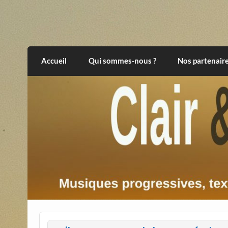
Skip
to
content
Clair et Obscur
musiques progressives, électroniques, expér
Accueil
Qui sommes-nous ?
Nos partenair