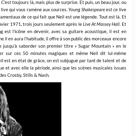
C’est toujours là, mais plus de surprise. Et puis, un beau jour, ou
n live qui vous ramène aux sources.
Young Shakespeare
est ce live
amentaux de ce qui fait que Neil est une légende. Tout est là. Et
anvier 1971, trois jours seulement après le
Live At Massey Hall
. Et
i
ô
g est l’
c
ne en devenir, avec sa guitare acoustique, il est en
e il en aura l’habitude, il offre à son public des morceaux encore
e jusqu’à saborder son premier titre « Sugar Mountain » en le
eter sur ces 50 minutes magiques et même Neil dit lui-même
Neil est en état de grâce, on est subjugué par tant de talent et de
e et avec elle la période, ainsi que les scènes musicales issues
des Crosby, Stills & Nash.