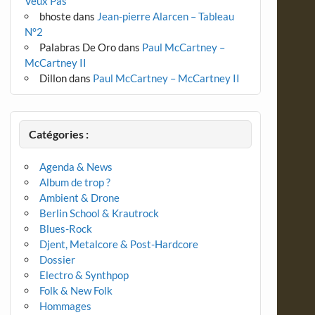
Veux Pas
bhoste
dans
Jean-pierre Alarcen – Tableau
N°2
Palabras De Oro
dans
Paul McCartney –
McCartney II
Dillon
dans
Paul McCartney – McCartney II
Catégories :
Agenda & News
Album de trop ?
Ambient & Drone
Berlin School & Krautrock
Blues-Rock
Djent, Metalcore & Post-Hardcore
Dossier
Electro & Synthpop
Folk & New Folk
Hommages