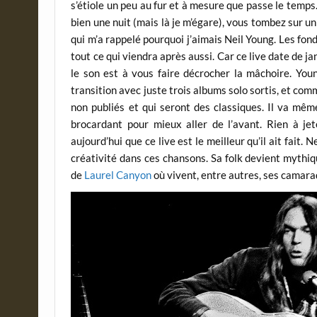
s’étiole un peu au fur et à mesure que passe le temps. 
bien une nuit (mais là je m’égare), vous tombez sur u
qui m’a rappelé pourquoi j’aimais Neil Young. Les fond
tout ce qui viendra après aussi. Car ce live date de j
le son est à vous faire décrocher la mâchoire. Youn
transition avec juste trois albums solo sortis, et comm
non publiés et qui seront des classiques. Il va mêm
brocardant pour mieux aller de l’avant. Rien à j
aujourd’hui que ce live est le meilleur qu’il ait fait. 
créativité dans ces chansons. Sa folk devient mythiqu
de
Laurel Canyon
où vivent, entre autres, ses camara