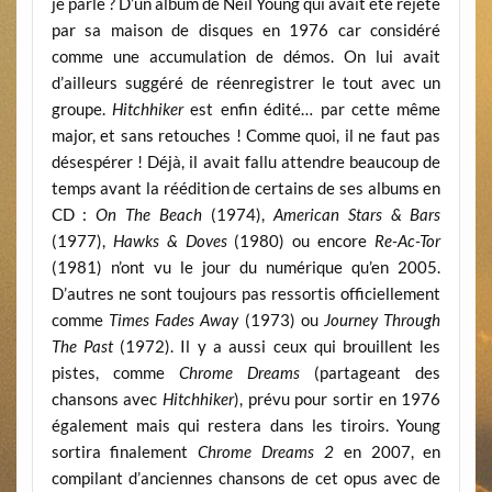
je parle ? D’un album de Neil Young qui avait été rejeté
par sa maison de disques en 1976 car considéré
comme une accumulation de démos. On lui avait
d’ailleurs suggéré de réenregistrer le tout avec un
groupe.
Hitchhiker
est enfin édité… par cette même
major, et sans retouches ! Comme quoi, il ne faut pas
désespérer ! Déjà, il avait fallu attendre beaucoup de
temps avant la réédition de certains de ses albums en
CD :
On The Beach
(1974),
American Stars & Bars
(1977),
Hawks & Doves
(1980) ou encore
Re-Ac-Tor
(1981) n’ont vu le jour du numérique qu’en 2005.
D’autres ne sont toujours pas ressortis officiellement
comme
Times Fades Away
(1973) ou
Journey Through
The Past
(1972). Il y a aussi ceux qui brouillent les
pistes, comme
Chrome Dreams
(partageant des
chansons avec
Hitchhiker
), prévu pour sortir en 1976
également mais qui restera dans les tiroirs. Young
sortira finalement
Chrome Dreams 2
en 2007, en
compilant d’anciennes chansons de cet opus avec de