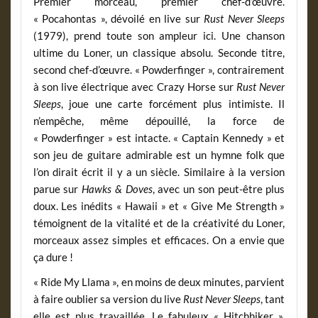
Premier morceau, premier chef-d’œuvre.
« Pocahontas », dévoilé en live sur
Rust Never Sleeps
(1979), prend toute son ampleur ici. Une chanson
ultime du Loner, un classique absolu. Seconde titre,
second chef-d’œuvre. « Powderfinger », contrairement
à son live électrique avec Crazy Horse sur
Rust Never
Sleeps
, joue une carte forcément plus intimiste. Il
n’empêche, même dépouillé, la force de
« Powderfinger » est intacte. « Captain Kennedy » et
son jeu de guitare admirable est un hymne folk que
l’on dirait écrit il y a un siècle. Similaire à la version
parue sur
Hawks & Doves
, avec un son peut-être plus
doux. Les inédits « Hawaii » et « Give Me Strength »
témoignent de la vitalité et de la créativité du Loner,
morceaux assez simples et efficaces. On a envie que
ça dure !
« Ride My Llama », en moins de deux minutes, parvient
à faire oublier sa version du live
Rust Never Sleeps
, tant
elle est plus travaillée. Le fabuleux « Hitchhiker »,