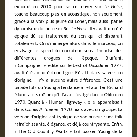
exhumé en 2010 pour se retrouver sur
Le Noise
,
touche beaucoup plus en acoustique, non seulement
grâce à la voix plus jeune du Loner, mais aussi par le
dynamisme du morceau. Sur
Le Noise
, il y avait un côté
épique dû au traitement du son qui ici disparaît
totalement. On s’immerge alors dans le morceau, on
envisage le speed du narrateur sous l’emprise des
différentes drogues de l’époque. Bluffant.
« Campaigner », édité sur le best of
Decade
en 1977,
avait été amputé d’une ligne. Rétabli dans sa version
d’origine, il n’y a aucune autre différence. C’est une
balade folk où Young a tendance à réhabiliter Richard
Nixon, alors même qu’il l’avait fustigé dans « Ohio » en
1970. Quant à « Human Highway », elle apparaissait
dans
Comes A Time
en 1978 mais avec un groupe. La
version d’origine est typique de son auteur : une folk
rafraîchissante, élégante, et déjà countrysante. Enfin,
« The Old Country Waltz » fait passer Young de la