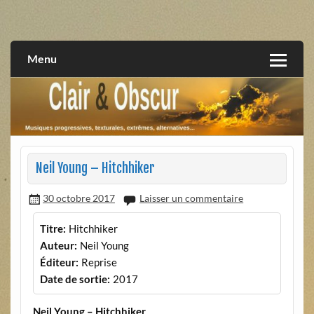
Skip
to
musiques progressives, électroniques, expérimentales,
Clair et Obscur
content
extrêmes, alternatives, texturales
Menu
Neil Young – Hitchhiker
30 octobre 2017
Laisser un commentaire
Titre:
Hitchhiker
Auteur:
Neil Young
Éditeur:
Reprise
Date de sortie:
2017
Neil Young – Hitchhiker