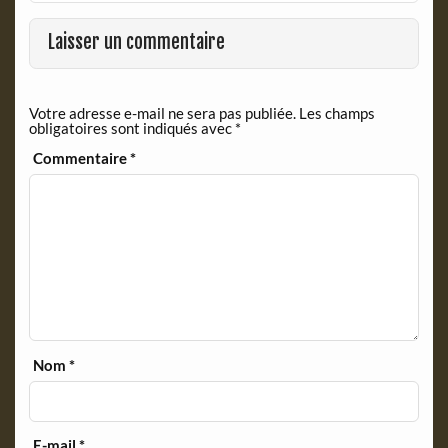
o
F
o
r
Laisser un commentaire
k
i
e
n
Votre adresse e-mail ne sera pas publiée.
Les champs
d
obligatoires sont indiqués avec
*
l
y
Commentaire
*
Nom
*
E-mail
*