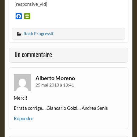
[responsive_vid]
F
P
a
r
c
i
Rock Progressif
e
n
b
t
o
F
o
r
Un commentaire
k
i
e
n
d
Alberto Moreno
l
25 mai 2013 à 13:41
y
Merci!
Errata corrige….Giancarlo Golzi… Andrea Senis
Répondre