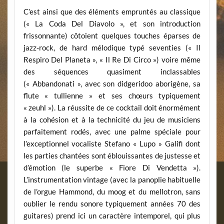
C’est ainsi que des éléments empruntés au classique
(« La Coda Del Diavolo », et son introduction
frissonnante) côtoient quelques touches éparses de
jazz-rock, de hard mélodique typé seventies (« Il
Respiro Del Planeta », « Il Re Di Circo ») voire même
des séquences quasiment inclassables
(« Abbandonati », avec son didgeridoo aborigène, sa
flute « tullienne » et ses chœurs typiquement
« zeuhl »). La réussite de ce cocktail doit énormément
à la cohésion et à la technicité du jeu de musiciens
parfaitement rodés, avec une palme spéciale pour
l’exceptionnel vocaliste Stefano « Lupo » Galifi dont
les parties chantées sont éblouissantes de justesse et
d’émotion (le superbe « Fiore Di Vendetta »).
L’instrumentation vintage (avec la panoplie habituelle
de l’orgue Hammond, du moog et du mellotron, sans
oublier le rendu sonore typiquement années 70 des
guitares) prend ici un caractère intemporel, qui plus