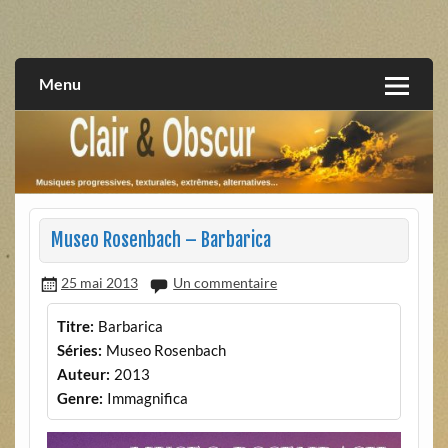
Skip
to
musiques progressives, électroniques, expérimentales,
Clair et Obscur
content
extrêmes, alternatives, texturales
Menu
Museo Rosenbach – Barbarica
25 mai 2013
Un commentaire
Titre:
Barbarica
Séries:
Museo Rosenbach
Auteur:
2013
Genre:
Immagnifica