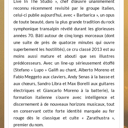
Live In The Studio », chef d’œuvre unanimement
reconnu récemment revisité par le groupe italien,
celui-ci publie aujourd’hui, avec « Barbarica », un opus
de toute beauté, dans la plus grande tradition du rock
symphonique transalpin révélé durant les glorieuses
années 70. Bâti autour de cinq longs morceaux (dont
une suite de près de quatorze minutes qui ouvre
superbement les hostilités), ce cru classé 2013 est au
moins aussi mature et abouti que ses illustres
prédécesseurs. Avec un line-up sérieusement étoffé
(Stefano « Lupo » Galifi au chant, Alberto Moreno et
Fabio Meggeto aux claviers, Andy Senas à la basse et
aux chœurs, Sandro Libra et Max Borelli aux guitares
électriques et Giancarlo Moreno à la batterie), la
formation italienne s’ouvre avec intelligence et
discernement à de nouveaux horizons musicaux, tout
en conservant cette forte identité marquée au fer
rouge dès le classique et culte « Zarathustra »,
premier du nom.