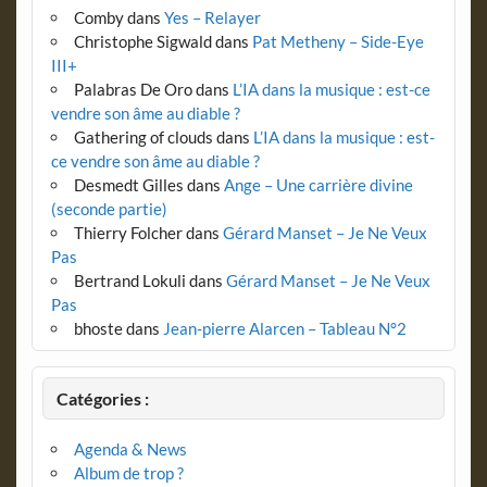
Comby
dans
Yes – Relayer
Christophe Sigwald
dans
Pat Metheny – Side-Eye
III+
Palabras De Oro
dans
L’IA dans la musique : est-ce
vendre son âme au diable ?
Gathering of clouds
dans
L’IA dans la musique : est-
ce vendre son âme au diable ?
Desmedt Gilles
dans
Ange – Une carrière divine
(seconde partie)
Thierry Folcher
dans
Gérard Manset – Je Ne Veux
Pas
Bertrand Lokuli
dans
Gérard Manset – Je Ne Veux
Pas
bhoste
dans
Jean-pierre Alarcen – Tableau N°2
Catégories :
Agenda & News
Album de trop ?