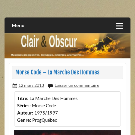
Skip
to
musiques progressives, électroniques, expérimentales,
Clair et Obscur
content
extrêmes, alternatives, texturales
Menu
Morse Code – La Marche Des Hommes
12 mars 2013
Laisser un commentaire
Titre:
La Marche Des Hommes
Séries:
Morse Code
Auteur:
1975/1997
Genre:
ProgQuébec