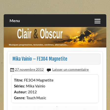
Skip
to
musiques progressives, électroniques, expérimentales,
Clair et Obscur
content
extrêmes, alternatives, texturales
Menu
Mika Vainio – FE3O4 Magnetite
27 novembre 2012
Laisser un commentaire
Titre:
FE3O4 Magnetite
Séries:
Mika Vainio
Auteur:
2012
Genre:
Touch Music