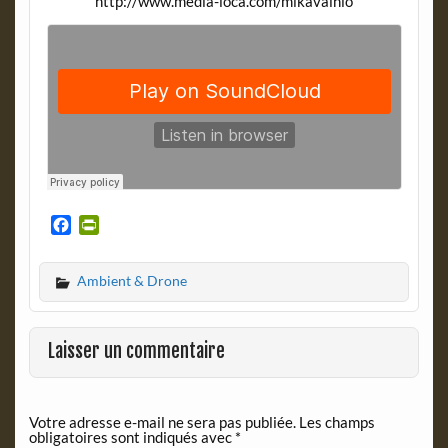
http://www.media-loca.com/mikavainio
F
P
a
r
c
i
Ambient & Drone
e
n
b
t
o
F
o
r
Laisser un commentaire
k
i
e
n
Votre adresse e-mail ne sera pas publiée.
Les champs
d
obligatoires sont indiqués avec
*
l