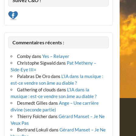
Suivez C&O !
Commentaires récents :
Comby
dans
Yes – Relayer
Christophe Sigwald
dans
Pat Metheny –
Side-Eye III+
Palabras De Oro
dans
L’IA dans la musique :
est-ce vendre son âme au diable ?
Gathering of clouds
dans
L’IA dans la
musique : est-ce vendre son âme au diable ?
Desmedt Gilles
dans
Ange – Une carrière
divine (seconde partie)
Thierry Folcher
dans
Gérard Manset – Je Ne
Veux Pas
Bertrand Lokuli
dans
Gérard Manset – Je Ne