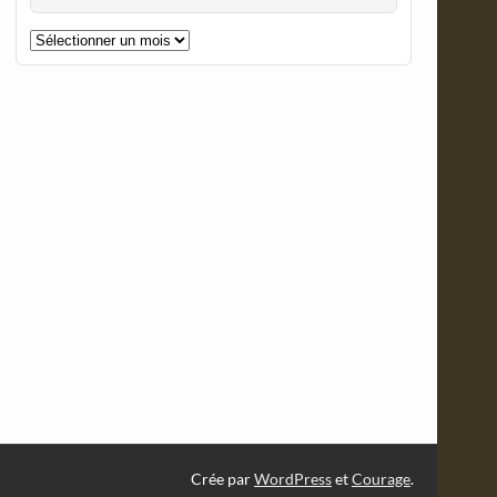
Les
archives
de
C&O
:
Crée par
WordPress
et
Courage
.