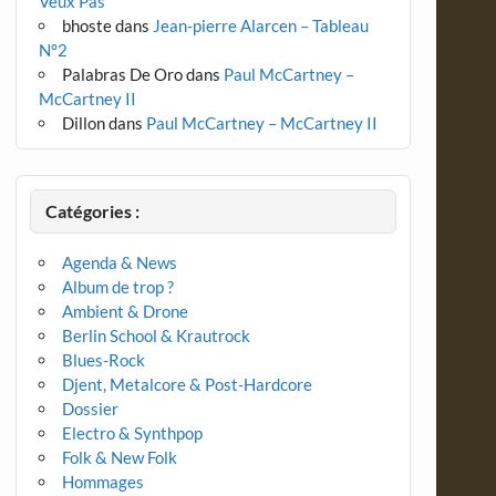
Veux Pas
bhoste
dans
Jean-pierre Alarcen – Tableau
N°2
Palabras De Oro
dans
Paul McCartney –
McCartney II
Dillon
dans
Paul McCartney – McCartney II
Catégories :
Agenda & News
Album de trop ?
Ambient & Drone
Berlin School & Krautrock
Blues-Rock
Djent, Metalcore & Post-Hardcore
Dossier
Electro & Synthpop
Folk & New Folk
Hommages