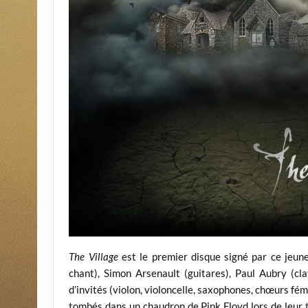
The Village
est le premier disque signé par ce jeun
chant), Simon Arsenault (guitares), Paul Aubry (cla
d’invités (violon, violoncelle, saxophones, chœurs fémin
tombés dans un chaudron de Pink Floyd lors de leur t