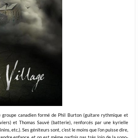
e groupe canadien formé de Phil Burton (guitare rythmique et
viers) et Thomas Sauvé (batterie), renforcés par une kyrielle
ins, etc.). Ses géniteurs sont, c’est le moins que l’on puisse dire,
endre enfance, et on est même parfois pas très loin de la sono-