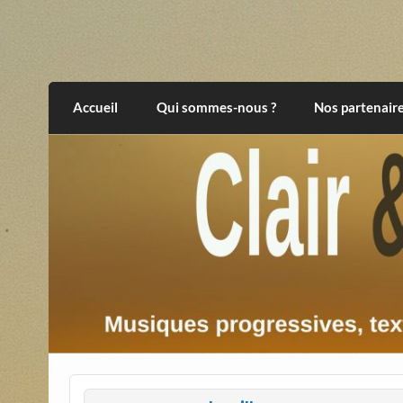
Skip
to
content
Clair et Obscur
musiques progressives, électroniques, expér
Accueil
Qui sommes-nous ?
Nos partenair