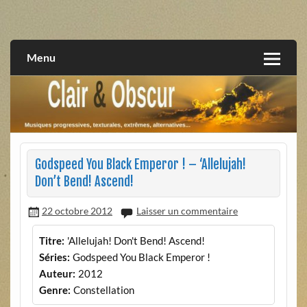
Skip
to
musiques progressives, électroniques, expérimentales,
Clair et Obscur
content
extrêmes, alternatives, texturales
Menu
Godspeed You Black Emperor ! – ‘Allelujah!
Don’t Bend! Ascend!
22 octobre 2012
Laisser un commentaire
Titre:
'Allelujah! Don't Bend! Ascend!
Séries:
Godspeed You Black Emperor !
Auteur:
2012
Genre:
Constellation