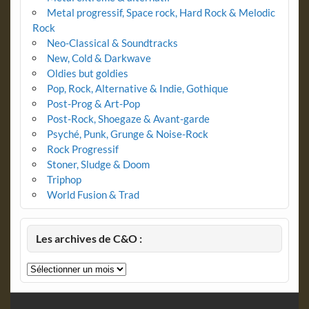
Metal progressif, Space rock, Hard Rock & Melodic
Rock
Neo-Classical & Soundtracks
New, Cold & Darkwave
Oldies but goldies
Pop, Rock, Alternative & Indie, Gothique
Post-Prog & Art-Pop
Post-Rock, Shoegaze & Avant-garde
Psyché, Punk, Grunge & Noise-Rock
Rock Progressif
Stoner, Sludge & Doom
Triphop
World Fusion & Trad
Les archives de C&O :
Les
archives
de
C&O
: