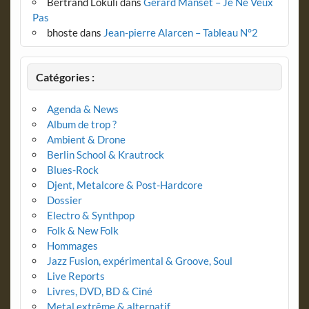
Bertrand Lokuli
dans
Gérard Manset – Je Ne Veux
Pas
bhoste
dans
Jean-pierre Alarcen – Tableau N°2
Catégories :
Agenda & News
Album de trop ?
Ambient & Drone
Berlin School & Krautrock
Blues-Rock
Djent, Metalcore & Post-Hardcore
Dossier
Electro & Synthpop
Folk & New Folk
Hommages
Jazz Fusion, expérimental & Groove, Soul
Live Reports
Livres, DVD, BD & Ciné
Metal extrême & alternatif