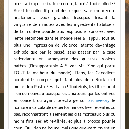
nous rattraper le train en route, lancé à toute blinde ?
Aussi, le collectif prend des risques sans en prendre
finalement. Deux grandes fresques frisant la
vingtaine de minutes avec les ingrédients habituels,
de la montée sourde aux explosions sonores, avec
lente retombée dans le monde réel à l’appui. Tout au
plus une impression de violence latente davantage
exhibée que par le passé, sans passer par la case
redondante et larmoyante des guitares, violons
pathos (l’insupportable A Silver Mt. Zion qui porte
TOUT le malheur du monde). Tiens, les Canadiens
auraient-ils compris qu’il faut plus de « Rock » et
moins de « Post » ? Ha ha ha ! Toutefois, les titres n’ont
rien de nouveau puisque les amateurs qui les ont vus
en concert ou ayant téléchargé sur
archive.org
le
nombre incalculable de performances live, récentes ou
pas, reconnaîtront aisément les dits morceaux plus ou
moins finalisés et re-titrés, et plus à propos pour le
coup. Oui, rien ne bouge, mais quelque-part, on est un