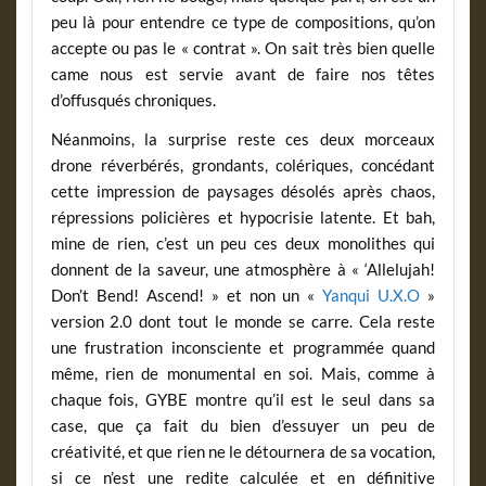
peu là pour entendre ce type de compositions, qu’on
accepte ou pas le « contrat ». On sait très bien quelle
came nous est servie avant de faire nos têtes
d’offusqués chroniques.
Néanmoins, la surprise reste ces deux morceaux
drone réverbérés, grondants, colériques, concédant
cette impression de paysages désolés après chaos,
répressions policières et hypocrisie latente. Et bah,
mine de rien, c’est un peu ces deux monolithes qui
donnent de la saveur, une atmosphère à « ‘Allelujah!
Don’t Bend! Ascend! » et non un «
Yanqui U.X.O
»
version 2.0 dont tout le monde se carre. Cela reste
une frustration inconsciente et programmée quand
même, rien de monumental en soi. Mais, comme à
chaque fois, GYBE montre qu’il est le seul dans sa
case, que ça fait du bien d’essuyer un peu de
créativité, et que rien ne le détournera de sa vocation,
si ce n’est une redite calculée et en définitive