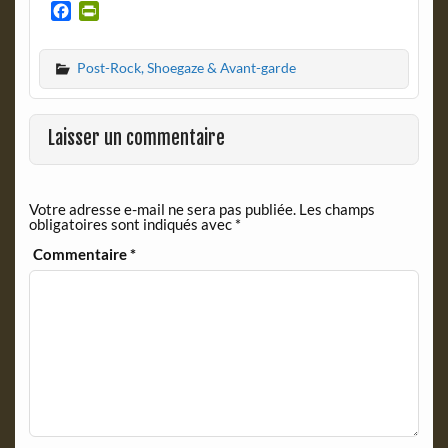
F
P
a
r
c
i
Post-Rock, Shoegaze & Avant-garde
e
n
b
t
o
F
o
r
Laisser un commentaire
k
i
e
n
Votre adresse e-mail ne sera pas publiée.
Les champs
d
obligatoires sont indiqués avec
*
l
y
Commentaire
*