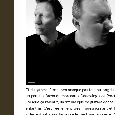
Et du rythme, Frost* n’en manque pas tout au long du
un peu à la façon du morceau « Deadwing » de Porcu
Lorsque ça ralentit, un riff basique de guitare don
enfantins. C’est réellement très impressionnant et l
« Terrestrial » qui lui succède n’est pas en reste.