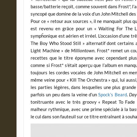
basse/batterie reçoit, comme souvent dans Frost*, l’
syncopé que domine de la voix d’un John Mitchell des 
Pour ce « retour aux sources », il ne manquait plus q
est revenu en grâce pour un « Waiting For The L
sympĥonique est aérien et irréel. L’occasion d’une trê
The Boy Who Stood Still » alternatif dont certains 
Light Machine » de
Milliontown
. Frost* remet un co
recettes que le titre éponyme avec cependant plus 
comme si Frost* s’était aperçu que l’album en manqu
toujours les cordes vocales de John Mitchell en men
même veine pour « Kill The Orchestra » qui, lui aussi
les parties légères, dans lesquelles une plus grande
parfois un peu dans la veine d’un
Spock’s Beard
.
Day
tonitruante avec le très groovy « Repeat To Fade »
malheur rythmique, avec une prime spéciale à la bas
le cul dans son fauteuil sur ce titre entraînant à souh