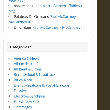
Veux Pas
bhoste
dans
Jean-pierre Alarcen – Tableau
N°2
Palabras De Oro
dans
Paul McCartney –
McCartney II
Dillon
dans
Paul McCartney – McCartney II
Catégories :
Agenda & News
Album de trop ?
Ambient & Drone
Berlin School & Krautrock
Blues-Rock
Djent, Metalcore & Post-Hardcore
Dossier
Electro & Synthpop
Folk & New Folk
Hommages