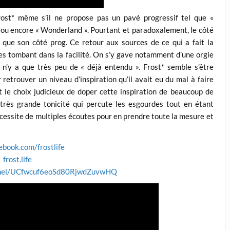
Frost* même s’il ne propose pas un pavé progressif tel que «
 ou encore « Wonderland ». Pourtant et paradoxalement, le côté
que son côté prog. Ce retour aux sources de ce qui a fait la
es tombant dans la facilité. On s’y gave notamment d’une orgie
 n’y a que très peu de « déjà entendu ». Frost* semble s’être
retrouver un niveau d’inspiration qu’il avait eu du mal à faire
it le choix judicieux de doper cette inspiration de beaucoup de
rès grande tonicité qui percute les esgourdes tout en étant
écessite de multiples écoutes pour en prendre toute la mesure et
book.com/frostlife
frost.life
nnel/UCfwcuf6eoSd80RjwdZuvwHQ