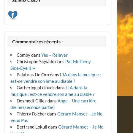
Suivez C&O !
Commentaires récents :
Comby
dans
Yes – Relayer
Christophe Sigwald
dans
Pat Metheny –
Side-Eye III+
Palabras De Oro
dans
L’IA dans la musique :
est-ce vendre son âme au diable ?
Gathering of clouds
dans
L’IA dans la
musique : est-ce vendre son âme au diable ?
Desmedt Gilles
dans
Ange – Une carrière
divine (seconde partie)
Thierry Folcher
dans
Gérard Manset – Je Ne
Veux Pas
Bertrand Lokuli
dans
Gérard Manset – Je Ne