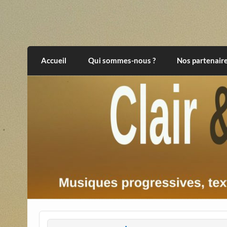
Skip
to
content
Clair et Obscur
musiques progressives, électroniques, expér
Accueil
Qui sommes-nous ?
Nos partenair