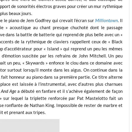
apport de sonorités électros graves pour créer un mur rythmique
plus beaux jours.
ue le piano de Jem Godfrey qui crevait l’écran sur
Milliontown
. Il
ie » acoustique au chant presque chuchoté dont le passage
ve dans la battle de batterie qui reprend de plus belle avec un «
accents de la rythmique de claviers rappellent ceux de « Black
up d’accélérateur pour « Island » qui reprend un peu les mêmes
d’émotion suscitée par les refrains de John Mitchell. Un peu
ait un peu, « Skywards » enfonce le clou dans ce domaine avec
tor surtout lorsqu’il monte dans les aigus. On continue dans la
, fait honneur au piano dans sa première partie. Ce titre alterne
 place est laissée à l’instrumental, avec d’autres plus charnues
 And Age
a débuté en fanfare et il s’achève également de façon
 sur lequel la triplette renforcée par Pat Mastelotto fait un
se ronflante de Nathan King. Impossible de rester de marbre et
ait et prenant aux tripes.