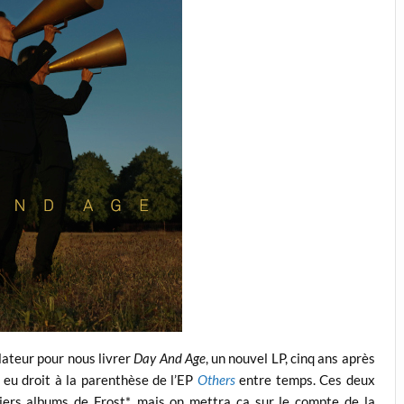
lateur pour nous livrer
Day And Age
, un nouvel LP, cinq ans après
a eu droit à la parenthèse de l’EP
Others
entre temps. Ces deux
iers albums de Frost*, mais on mettra ça sur le compte de la