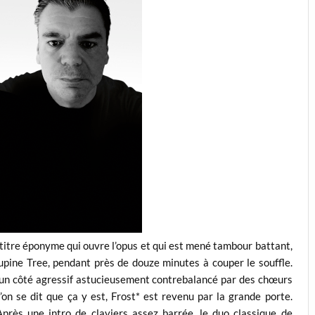
 titre éponyme qui ouvre l’opus et qui est mené tambour battant,
pine Tree, pendant près de douze minutes à couper le souffle.
ne un côté agressif astucieusement contrebalancé par des chœurs
’on se dit que ça y est, Frost* est revenu par la grande porte.
 Après une intro de claviers assez barrée, le duo classique de