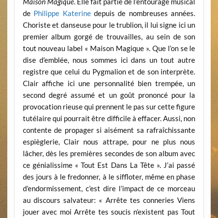
Maison Magique
. Elle fait partie de l’entourage musical
de
Philippe Katerine
depuis de nombreuses années.
Choriste et danseuse pour le trublion, il lui signe ici un
premier album gorgé de trouvailles, au sein de son
tout nouveau label « Maison Magique ». Que l’on se le
dise d’emblée, nous sommes ici dans un tout autre
registre que celui du Pygmalion et de son interprète.
Clair affiche ici une personnalité bien trempée, un
second degré assumé et un goût prononcé pour la
provocation rieuse qui prennent le pas sur cette figure
tutélaire qui pourrait être difficile à effacer. Aussi, non
contente de propager si aisément sa rafraîchissante
espièglerie, Clair nous attrape, pour ne plus nous
lâcher, dès les premières secondes de son album avec
ce génialissime « Tout Est Dans La Tête ». J’ai passé
des jours à le fredonner, à le siffloter, même en phase
d’endormissement, c’est dire l’impact de ce morceau
au discours salvateur: « Arrête tes conneries Viens
jouer avec moi Arrête tes soucis n’existent pas Tout