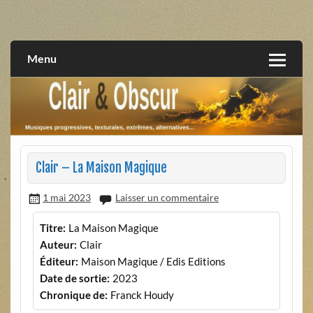
Skip
to
musiques progressives, électroniques, expérimentales,
Clair et Obscur
content
extrêmes, alternatives, texturales
Menu
Clair – La Maison Magique
1 mai 2023
Laisser un commentaire
Titre:
La Maison Magique
Auteur:
Clair
Éditeur:
Maison Magique / Edis Editions
Date de sortie:
2023
Chronique de:
Franck Houdy