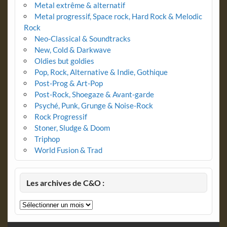
Metal extrême & alternatif
Metal progressif, Space rock, Hard Rock & Melodic
Rock
Neo-Classical & Soundtracks
New, Cold & Darkwave
Oldies but goldies
Pop, Rock, Alternative & Indie, Gothique
Post-Prog & Art-Pop
Post-Rock, Shoegaze & Avant-garde
Psyché, Punk, Grunge & Noise-Rock
Rock Progressif
Stoner, Sludge & Doom
Triphop
World Fusion & Trad
Les archives de C&O :
Les
archives
de
C&O