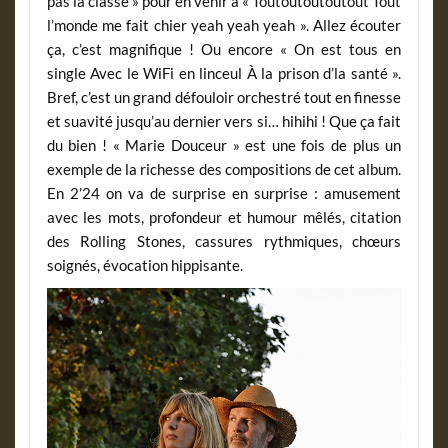
pas la classe » pour en venir à « Toutoutoutoutout Tout
l’monde me fait chier yeah yeah yeah ». Allez écouter
ça, c’est magnifique ! Ou encore « On est tous en
single Avec le WiFi en linceul À la prison d’la santé ».
Bref, c’est un grand défouloir orchestré tout en finesse
et suavité jusqu’au dernier vers si… hihihi ! Que ça fait
du bien ! « Marie Douceur » est une fois de plus un
exemple de la richesse des compositions de cet album.
En 2’24 on va de surprise en surprise : amusement
avec les mots, profondeur et humour mêlés, citation
des Rolling Stones, cassures rythmiques, chœurs
soignés, évocation hippisante.