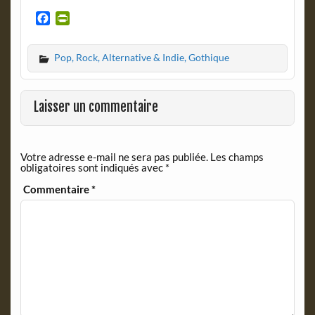
F
P
a
r
c
i
Pop, Rock, Alternative & Indie, Gothique
e
n
b
t
o
F
o
r
Laisser un commentaire
k
i
e
n
Votre adresse e-mail ne sera pas publiée.
Les champs
d
obligatoires sont indiqués avec
*
l
y
Commentaire
*