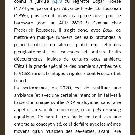
connu ?) jusqu’à
Aqua
du regretté Edgar Froese
(1974), en passant par
Abyss
de Frederick Rousseau
(1996), plus récent, mais analogique aussi pour le
hardware (dont un ARP 2600 !). Comme chez
Frederick Rousseau, il s’agit donc, avec
Eaux
, de
mettre en musique l’univers des eaux profondes, à
priori territoire du silence, plutôt que celui des
glougloutements de cascades et autres bruits
d’écoulements liquides de certains opus ambient.
C’était la grande spécialité des premiers synthés tels
le VCS3, roi des bruitages « rigolos » dont Froese était
friand.
La performance, en 2020, est de restituer une
ambiance (et avec une certaine intention imitative) à
l’aide d’un unique synthé ARP analogique, sans faire
appel ni au sampler numérique, ni au
field recording
aquatique. Ce serait trop facile, en tout cas une
entorse au concept visé, celui de faire avec les mêmes
moyens qu’un musicien des seventies, avant l’ère