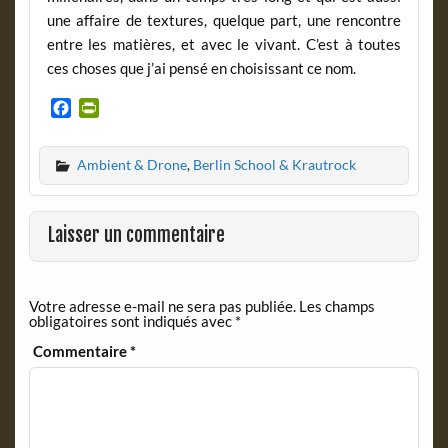
une affaire de textures, quelque part, une rencontre
entre les matières, et avec le vivant. C’est à toutes
ces choses que j’ai pensé en choisissant ce nom.
F
P
a
r
c
i
Ambient & Drone
,
Berlin School & Krautrock
e
n
b
t
o
F
o
r
Laisser un commentaire
k
i
e
n
Votre adresse e-mail ne sera pas publiée.
Les champs
d
obligatoires sont indiqués avec
*
l
y
Commentaire
*