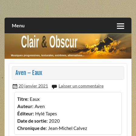
Skip
to
musiques progressives, électroniques, expérimentales,
Clair et Obscur
content
extrêmes, alternatives, texturales
Menu
Aven – Eaux
20 janvier 2021
Laisser un commentaire
Titre:
Eaux
Auteur:
Aven
Éditeur:
Hylé Tapes
Date de sortie:
2020
Chronique de:
Jean-Michel Calvez