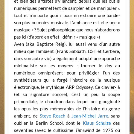
et bien des artistes s’y lancent, depuis que les outils
numériques permettent de sampler et de manipuler «
tout et n’importe quoi » pour en extraire une bande-
son plus ou moins musicale. L’ambiance est-elle une «
musique » ? Sujet philosophique que nous n’aborderons
pas ici (d’abord en effet : définir « musique »)
Aven (aka Baptiste Reig), lui aussi venu d’un autre
milieu que l’ambient (Frank Sabbath, DST et Cerbère,
dans son autre vie) a également adopté une approche
minimaliste sur les moyens : tourner le dos au
numérique omniprésent pour privilégier l’un des
synthétiseurs qui a forgé l’histoire de la musique
électronique, le mythique ARP Odyssey. Ce clavier-là
(et sa signature sonore), c’est un peu la soupe
primordiale, le chaudron dans lequel ont glouglouté
les opus les plus mémorables de l’histoire du genre
ambient, de
Steve Roach
à
Jean-Michel Jarre
, sans
oublier la Berlin School, dont le
Klaus Schulze
des
seventies (avec le cultissime
Timewind
de 1975 où