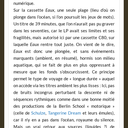
numérique.
Sur la cassette
Eaux
, une seule plage (lieu d’où on
plonge dans l’océan, si l’on poursuit les jeux de mots).
Un titre de 39 minutes, que l’on n’aurait pas pu graver
dans les seventies, car le LP avait ses limites et ses
fragilités, mais autorisé ici par une cassette C80, sur
laquelle
Eaux
rentre tout juste. On vient de le dire,
Eaux
est donc une plongée, et sans événements
marquants (ambient, en résumé), hormis son milieu
aquatique, qui se fait de plus en plus oppressant à
mesure que les fonds s’obscurcissent. Ce principe
permet le type de voyage de « longue durée » auquel
on accède via les titres ambient les plus lisses : Ici, pas
de bruits incongrus perturbant la descente ni de
séquences rythmiques comme dans une bonne moitié
des productions de la Berlin School « motorique »
(celle de
Schulze
,
Tangerine Dream
et leurs émules),
car il n’y en a pas dans l’océan, royaume du silence.
Mais un vrai retour aux sources (liquides ?) de