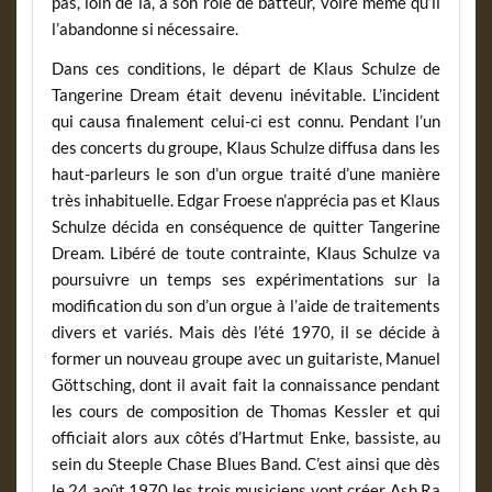
pas, loin de là, à son rôle de batteur, voire même qu’il
l’abandonne si nécessaire.
Dans ces conditions, le départ de Klaus Schulze de
Tangerine Dream était devenu inévitable. L’incident
qui causa finalement celui-ci est connu. Pendant l’un
des concerts du groupe, Klaus Schulze diffusa dans les
haut-parleurs le son d’un orgue traité d’une manière
très inhabituelle. Edgar Froese n’apprécia pas et Klaus
Schulze décida en conséquence de quitter Tangerine
Dream. Libéré de toute contrainte, Klaus Schulze va
poursuivre un temps ses expérimentations sur la
modification du son d’un orgue à l’aide de traitements
divers et variés. Mais dès l’été 1970, il se décide à
former un nouveau groupe avec un guitariste, Manuel
Göttsching, dont il avait fait la connaissance pendant
les cours de composition de Thomas Kessler et qui
officiait alors aux côtés d’Hartmut Enke, bassiste, au
sein du Steeple Chase Blues Band. C’est ainsi que dès
le 24 août 1970 les trois musiciens vont créer Ash Ra