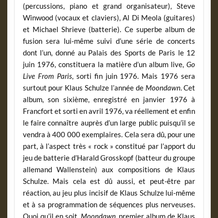
(percussions, piano et grand organisateur), Steve
Winwood (vocaux et claviers), Al Di Meola (guitares)
et Michael Shrieve (batterie). Ce superbe album de
fusion sera lui-même suivi d’une série de concerts
dont l’un, donné au Palais des Sports de Paris le 12
juin 1976, constituera la matière d’un album live,
Go
Live From Paris
, sorti fin juin 1976. Mais 1976 sera
surtout pour Klaus Schulze l’année de
Moondawn
. Cet
album, son sixième, enregistré en janvier 1976 à
Francfort et sorti en avril 1976, va réellement et enfin
le faire connaître auprès d’un large public puisqu’il se
vendra à 400 000 exemplaires. Cela sera dû, pour une
part, à l’aspect très « rock » constitué par l’apport du
jeu de batterie d’Harald Grosskopf (batteur du groupe
allemand Wallenstein) aux compositions de Klaus
Schulze. Mais cela est dû aussi, et peut-être par
réaction, au jeu plus incisif de Klaus Schulze lui-même
et à sa programmation de séquences plus nerveuses.
Quoi qu’il en soit,
Moondawn
, premier album de Klaus