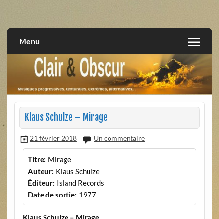
Skip
to
musiques progressives, électroniques, expérimentales,
Clair et Obscur
content
extrêmes, alternatives, texturales
Menu
Klaus Schulze – Mirage
21 février 2018
Un commentaire
Titre:
Mirage
Auteur:
Klaus Schulze
Éditeur:
Island Records
Date de sortie:
1977
Klaus Schulze – Mirage