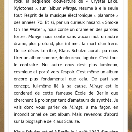
rock, la séquence d’ouverture de « Crystal Lake,
Xylotones », sur l’album
Mirage
, résume à elle seule
tout l’esprit de la musique électronique « planante »
des années 70. Et si, par un curieux hasard, « Smoke
On The Water », nous conte un drame en des paroles
fortes,
Mirage
nous conte sans aucun mot un autre
drame, plus profond, plus intime : la mort d’un frère.
De ce décès terrible, Klaus Schulze aurait pu nous
tirer un album sombre, douloureux, lugubre. C’est tout
le contraire. Nul autre opus n’est plus lumineux,
cosmique et porté vers l’espoir. C’est même un album
encore plus fondamental que cela. De part son
concept, lui-même lié à sa cause,
Mirage
est le
condensé de cette fameuse École de Berlin que
cherchent à prolonger tant d’amateurs de synthés. Je
vais donc vous parler de
Mirage
, à ma façon, en
inconditionnel de cet album. Mais revenons d’abord
sur la biographie de Klaus Schulze.
Klaus Schulze est né à Berlin le 4 août 1947 d’un père