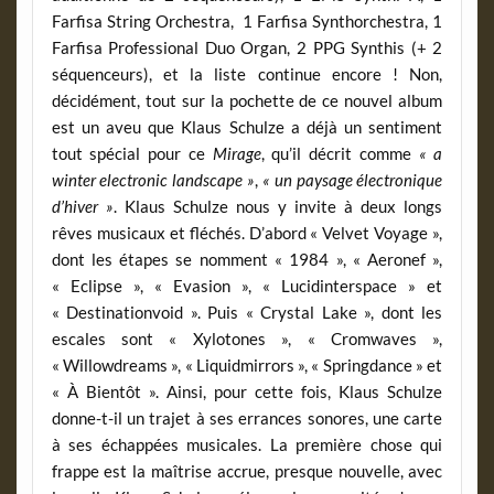
Farfisa String Orchestra, 1 Farfisa Synthorchestra, 1
Farfisa Professional Duo Organ, 2 PPG Synthis (+ 2
séquenceurs), et la liste continue encore ! Non,
décidément, tout sur la pochette de ce nouvel album
est un aveu que Klaus Schulze a déjà un sentiment
tout spécial pour ce
Mirage
, qu’il décrit comme
« a
winter electronic landscape »
,
« un paysage électronique
d’hiver »
. Klaus Schulze nous y invite à deux longs
rêves musicaux et fléchés. D’abord « Velvet Voyage »,
dont les étapes se nomment « 1984 », « Aeronef »,
« Eclipse », « Evasion », « Lucidinterspace » et
« Destinationvoid ». Puis « Crystal Lake », dont les
escales sont « Xylotones », « Cromwaves »,
« Willowdreams », « Liquidmirrors », « Springdance » et
« À Bientôt ». Ainsi, pour cette fois, Klaus Schulze
donne-t-il un trajet à ses errances sonores, une carte
à ses échappées musicales. La première chose qui
frappe est la maîtrise accrue, presque nouvelle, avec