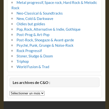
Metal progressif, Space rock, Hard Rock & Melodic
Rock
Neo-Classical & Soundtracks
New, Cold & Darkwave
Oldies but goldies
Pop, Rock, Alternative & Indie, Gothique
Post-Prog & Art-Pop
Post-Rock, Shoegaze & Avant-garde
Psyché, Punk, Grunge & Noise-Rock
Rock Progressif
Stoner, Sludge & Doom
Triphop
World Fusion & Trad
Les archives de C&O :
Les
archives
de
C&O
: