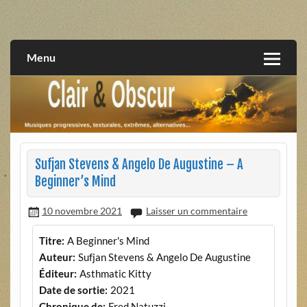
Skip
to
musiques progressives, électroniques, expérimentales,
Clair et Obscur
content
extrêmes, alternatives, texturales
Menu
Sufjan Stevens & Angelo De Augustine – A
Beginner’s Mind
10 novembre 2021
Laisser un commentaire
Titre:
A Beginner's Mind
Auteur:
Sufjan Stevens & Angelo De Augustine
Éditeur:
Asthmatic Kitty
Date de sortie:
2021
Chronique de:
Fred Natuzzi