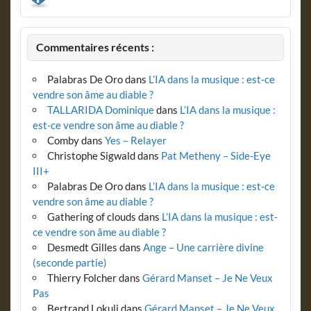
Commentaires récents :
Palabras De Oro
dans
L’IA dans la musique : est-ce
vendre son âme au diable ?
TALLARIDA Dominique
dans
L’IA dans la musique :
est-ce vendre son âme au diable ?
Comby
dans
Yes – Relayer
Christophe Sigwald
dans
Pat Metheny – Side-Eye
III+
Palabras De Oro
dans
L’IA dans la musique : est-ce
vendre son âme au diable ?
Gathering of clouds
dans
L’IA dans la musique : est-
ce vendre son âme au diable ?
Desmedt Gilles
dans
Ange – Une carrière divine
(seconde partie)
Thierry Folcher
dans
Gérard Manset – Je Ne Veux
Pas
Bertrand Lokuli
dans
Gérard Manset – Je Ne Veux