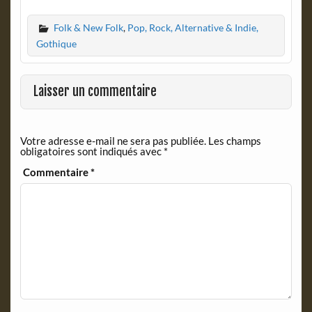
a
r
c
i
Folk & New Folk
,
Pop, Rock, Alternative & Indie,
e
n
b
t
Gothique
o
F
o
r
k
i
Laisser un commentaire
e
n
d
Votre adresse e-mail ne sera pas publiée.
Les champs
l
obligatoires sont indiqués avec
*
y
Commentaire
*