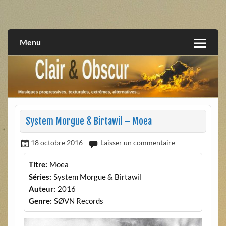
Skip
to
musiques progressives, électroniques, expérimentales,
Clair et Obscur
content
extrêmes, alternatives, texturales
Menu
System Morgue & Birtawil – Moea
18 octobre 2016
Laisser un commentaire
Titre:
Moea
Séries:
System Morgue & Birtawil
Auteur:
2016
Genre:
SØVN Records