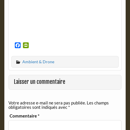
F
P
a
r
c
i
Ambient & Drone
e
n
b
t
o
F
o
r
Laisser un commentaire
k
i
e
n
Votre adresse e-mail ne sera pas publiée.
Les champs
d
obligatoires sont indiqués avec
*
l
y
Commentaire
*