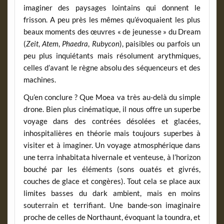
imaginer des paysages lointains qui donnent le
frisson. A peu près les mêmes qu’évoquaient les plus
beaux moments des œuvres « de jeunesse » du
Dream
(
Zeit
,
Atem
,
Phaedra
,
Rubycon
), paisibles ou parfois un
peu plus inquiétants mais résolument arythmiques,
celles d’avant le règne absolu des séquenceurs et des
machines.
Qu’en conclure ? Que Moea va très au-delà du simple
drone. Bien plus cinématique, il nous offre un superbe
voyage dans des contrées désolées et glacées,
inhospitalières en théorie mais toujours superbes à
visiter et à imaginer. Un voyage atmosphérique dans
une
terra inhabitata
hivernale et venteuse, à l’horizon
bouché par les éléments (sons ouatés et givrés,
couches de glace et congères). Tout cela se place aux
limites basses du
dark ambient
, mais en moins
souterrain et terrifiant. Une bande-son imaginaire
proche de celles de
Northaunt
, évoquant la toundra, et