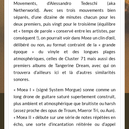
Movements,
d’Alessandro Tedeschi (aka
Netherworld
). Avec ses trois mouvements bien
séparés, d’une dizaine de minutes chacun pour les
deux premiers, puis vingt pour le troisième (équilibre
et « temps de parole » conservé entre les artistes, par
conséquent !), on pourrait voir dans
Moea
un clin d’œil,
délibéré ou non, au format contraint de la « grande
époque » du vinyle et des longues plages
atmosphériques, celles de
Cluster 71
mais aussi des
premiers albums de
Tangerine Dream
, avec qui on
trouvera d’ailleurs ici et là d’autres similarités
sonores.
« Moea I »
(signé System Morgue) sonne comme un
long drone de guitare saturé superbement construit,
plus ambient et atmosphérique que bruitiste ou harsh
(assez proche des opus de Troum, Maeror Tri, ou Aun).
«
Moea II »
débute sur une série de notes répétées en
écho, une sorte d’incantation réitérée ou d’appel