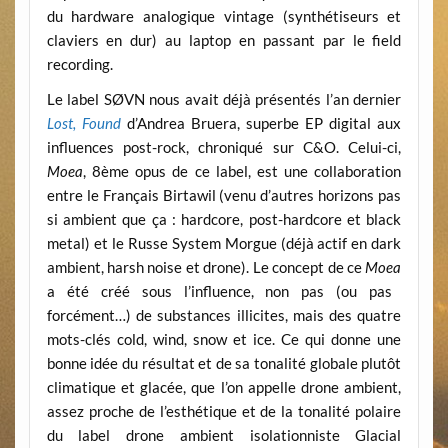
du hardware analogique vintage (synthétiseurs et
claviers en dur) au
laptop
en passant par le
field
recording
.
Le label
SØVN
nous avait déjà présentés l’an dernier
Lost, Found
d’Andrea Bruera, superbe EP digital aux
influences post-rock, chroniqué sur C&O. Celui-ci,
Moea
, 8
ème
opus de ce label, est une collaboration
entre le Français Birtawil (venu d’autres horizons pas
si ambient que ça : hardcore, post-hardcore et black
metal) et le Russe
System Morgue
(déjà actif en
dark
ambient, harsh noise
et drone). Le concept de ce
Moea
a été créé sous l’influence, non pas (ou pas
forcément…) de substances illicites, mais des quatre
mots-clés
cold
,
wind
,
snow
et
ice
. Ce qui donne une
bonne idée du résultat et de sa tonalité globale plutôt
climatique et glacée, que l’on appelle
drone ambient
,
assez proche de l’esthétique et de la tonalité polaire
du label
drone ambient
isolationniste
Glacial