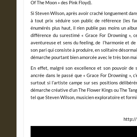
Of The Moon » des Pink Floyd).
Si Steven Wilson, après avoir craché longuement dans 
à tout prix séduire son public de référence (les fa
énumérés plus haut, il n’en publie pas moins un alb
différence du surestimé « Grace For Drowning », c
aventureuse et sens du feeling, de l’harmonie et de 
son pari qui consiste à produire, en solitaire désorma
démarche pourtant bien amorcée avec le très bon mais
En effet, malgré son excellence et son pouvoir de s
ancrée dans le passé que « Grace For Drowning », c’e
surtout si l’artiste campe sur ses positions délibér
démarche créative d’un The Flower Kings ou The Tange
tel que Steven Wilson, musicien exploratoire et form
http:/