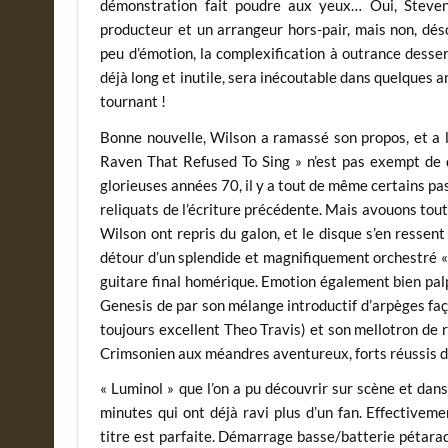
démonstration fait poudre aux yeux… Oui, Steven 
producteur et un arrangeur hors-pair, mais non, dé
peu d’émotion, la complexification à outrance dessert
déjà long et inutile, sera inécoutable dans quelques 
tournant !
Bonne nouvelle, Wilson a ramassé son propos, et a l
Raven That Refused To Sing » n’est pas exempt de dé
glorieuses années 70, il y a tout de même certains p
reliquats de l’écriture précédente. Mais avouons tout
Wilson ont repris du galon, et le disque s’en ressen
détour d’un splendide et magnifiquement orchestré « 
guitare final homérique. Emotion également bien pal
Genesis de par son mélange introductif d’arpèges faç
toujours excellent Theo Travis) et son mellotron de 
Crimsonien aux méandres aventureux, forts réussis d’
« Luminol » que l’on a pu découvrir sur scène et da
minutes qui ont déjà ravi plus d’un fan. Effectivem
titre est parfaite. Démarrage basse/batterie pétara