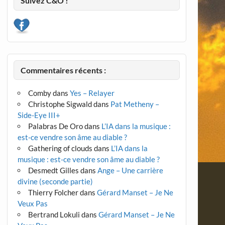
Suivez C&O !
Commentaires récents :
Comby
dans
Yes – Relayer
Christophe Sigwald
dans
Pat Metheny –
Side-Eye III+
Palabras De Oro
dans
L’IA dans la musique :
est-ce vendre son âme au diable ?
Gathering of clouds
dans
L’IA dans la
musique : est-ce vendre son âme au diable ?
Desmedt Gilles
dans
Ange – Une carrière
divine (seconde partie)
Thierry Folcher
dans
Gérard Manset – Je Ne
Veux Pas
Bertrand Lokuli
dans
Gérard Manset – Je Ne