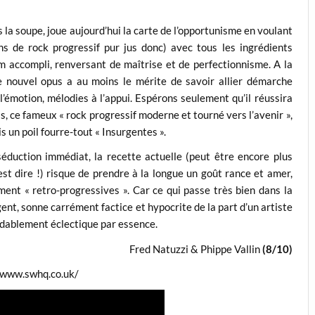
la soupe, joue aujourd’hui la carte de l’opportunisme en voulant
ns de rock progressif pur jus donc) avec tous les ingrédients
um accompli, renversant de maîtrise et de perfectionnisme. A la
e nouvel opus a au moins le mérite de savoir allier démarche
l’émotion, mélodies à l’appui. Espérons seulement qu’il réussira
is, ce fameux « rock progressif moderne et tourné vers l’avenir »,
 un poil fourre-tout « Insurgentes ».
éduction immédiat, la recette actuelle (peut être encore plus
st dire !) risque de prendre à la longue un goût rance et amer,
ément « retro-progressives ». Car ce qui passe très bien dans la
nt, sonne carrément factice et hypocrite de la part d’un artiste
idablement éclectique par essence.
Fred Natuzzi & Phippe Vallin
(8/10)
/www.swhq.co.uk/