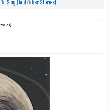
To Sing (And Other Stories)
tories)