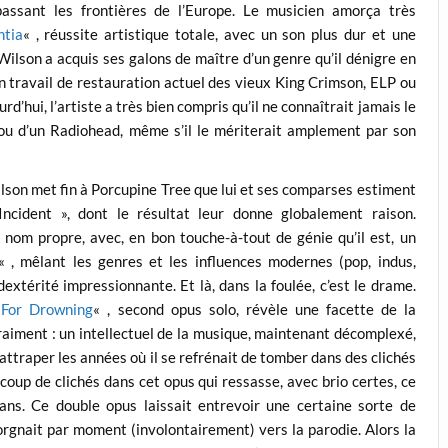
passant les frontières de l’Europe. Le musicien amorça très
ntia
« , réussite artistique totale, avec un son plus dur et une
ilson a acquis ses galons de maître d’un genre qu’il dénigre en
son travail de restauration actuel des vieux King Crimson, ELP ou
rd’hui, l’artiste a très bien compris qu’il ne connaîtrait jamais le
ou d’un Radiohead, même s’il le mériterait amplement par son
ilson met fin à Porcupine Tree que lui et ses comparses estiment
ncident », dont le résultat leur donne globalement raison.
 nom propre, avec, en bon touche-à-tout de génie qu’il est, un
« , mêlant les genres et les influences modernes (pop, indus,
xtérité impressionnante. Et là, dans la foulée, c’est le drame.
 For Drowning
« , second opus solo, révèle une facette de la
vraiment : un intellectuel de la musique, maintenant décomplexé,
rattraper les années où il se refrénait de tomber dans des clichés
ucoup de clichés dans cet opus qui ressasse, avec brio certes, ce
ans. Ce double opus laissait entrevoir une certaine sorte de
lorgnait par moment (involontairement) vers la parodie. Alors la