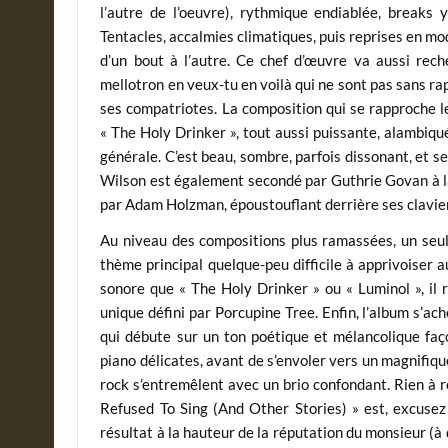
l’autre de l’oeuvre), rythmique endiablée, breaks y
Tentacles, accalmies climatiques, puis reprises en mod
d’un bout à l’autre. Ce chef d’œuvre va aussi rec
mellotron en veux-tu en voilà qui ne sont pas sans r
ses compatriotes. La composition qui se rapproche 
« The Holy Drinker », tout aussi puissante, alambiqu
générale. C’est beau, sombre, parfois dissonant, et se
Wilson est également secondé par Guthrie Govan à la
par Adam Holzman, époustouflant derrière ses clavier
Au niveau des compositions plus ramassées, un seul 
thème principal quelque-peu difficile à apprivoiser 
sonore que « The Holy Drinker » ou « Luminol », il 
unique défini par Porcupine Tree. Enfin, l’album s’a
qui débute sur un ton poétique et mélancolique faç
piano délicates, avant de s’envoler vers un magnifiq
rock s’entremêlent avec un brio confondant. Rien à r
Refused To Sing (And Other Stories) » est, excusez
résultat à la hauteur de la réputation du monsieur (à 