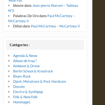
Veux Pas
bhoste
dans
Jean-pierre Alarcen – Tableau
N°2
Palabras De Oro
dans
Paul McCartney –
McCartney II
Dillon
dans
Paul McCartney – McCartney II
Catégories :
Agenda & News
Album de trop ?
Ambient & Drone
Berlin School & Krautrock
Blues-Rock
Djent, Metalcore & Post-Hardcore
Dossier
Electro & Synthpop
Folk & New Folk
Hommages