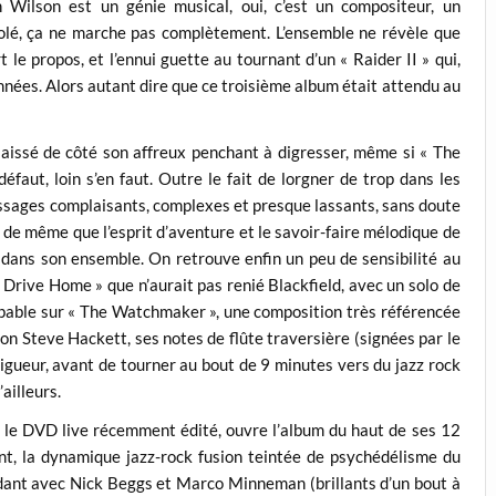
Wilson est un génie musical, oui, c’est un compositeur, un
solé, ça ne marche pas complètement. L’ensemble ne révèle que
 le propos, et l’ennui guette au tournant d’un « Raider II » qui,
années. Alors autant dire que ce troisième album était attendu au
aissé de côté son affreux penchant à digresser, même si « The
faut, loin s’en faut. Outre le fait de lorgner de trop dans les
assages complaisants, complexes et presque lassants, sans doute
 de même que l’esprit d’aventure et le savoir-faire mélodique de
t dans son ensemble. On retrouve enfin un peu de sensibilité au
Drive Home » que n’aurait pas renié Blackfield, avec un solo de
pable sur « The Watchmaker », une composition très référencée
on Steve Hackett, ses notes de flûte traversière (signées par le
rigueur, avant de tourner au bout de 9 minutes vers du jazz rock
ailleurs.
ns le DVD live récemment édité, ouvre l’album du haut de ses 12
ent, la dynamique jazz-rock fusion teintée de psychédélisme du
dant avec Nick Beggs et Marco Minneman (brillants d’un bout à