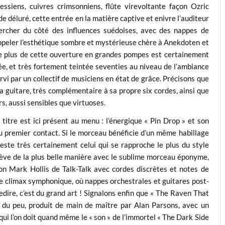
essiens, cuivres crimsonniens, flûte virevoltante façon Ozric
e déluré, cette entrée en la matière captive et enivre l’auditeur
hercher du côté des influences suédoises, avec des nappes de
appeler l’esthétique sombre et mystérieuse chère à Anekdoten et
le plus de cette ouverture en grandes pompes est certainement
ée, et très fortement teintée seventies au niveau de l’ambiance
rvi par un collectif de musiciens en état de grâce. Précisons que
 guitare, très complémentaire à sa propre six cordes, ainsi que
s, aussi sensibles que virtuoses.
titre est ici présent au menu : l’énergique « Pin Drop » et son
au premier contact. Si le morceau bénéficie d’un même habillage
reste très certainement celui qui se rapproche le plus du style
chève de la plus belle manière avec le sublime morceau éponyme,
on Mark Hollis de Talk-Talk avec cordes discrètes et notes de
ue climax symphonique, où nappes orchestrales et guitares post-
edire, c’est du grand art ! Signalons enfin que « The Raven That
 du peu, produit de main de maître par Alan Parsons, avec un
qui l’on doit quand même le « son » de l’immortel « The Dark Side