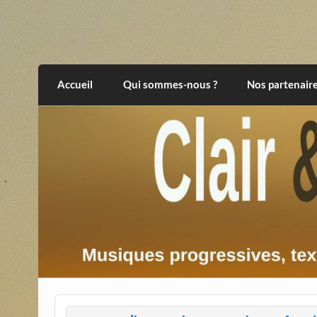
Skip
to
content
Clair et Obscur
musiques progressives, électroniques, expér
Accueil
Qui sommes-nous ?
Nos partenair