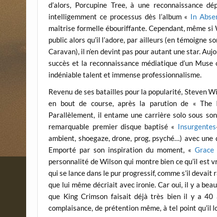
d’alors, Porcupine Tree, à une reconnaissance dé
intelligemment ce processus dès l’album «
In Abse
maîtrise formelle ébouriffante. Cependant, même si W
public alors qu’il l’adore, par ailleurs (en témoigne 
Caravan), il n’en devint pas pour autant une star. Aujou
succès et la reconnaissance médiatique d’un Muse 
indéniable talent et immense professionnalisme.
Revenu de ses batailles pour la popularité, Steven W
en bout de course, après la parution de « The I
Parallèlement, il entame une carrière solo sous son
remarquable premier disque baptisé «
Insurgentes
ambient, shoegaze, drone, prog, psyché…) avec une de
Emporté par son inspiration du moment, «
Grace
personnalité de Wilson qui montre bien ce qu’il est 
qui se lance dans le pur progressif, comme s’il devait 
que lui même décriait avec ironie. Car oui, il y a bea
que King Crimson faisait déjà très bien il y a 40 
complaisance, de prétention même, à tel point qu’il 