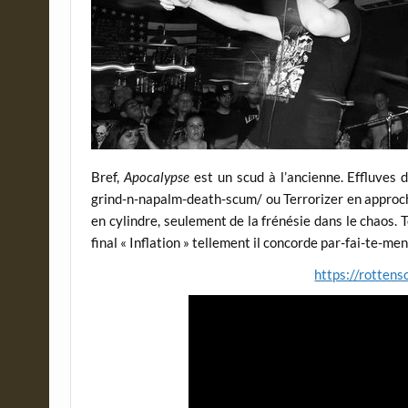
Bref,
Apocalypse
est un scud à l’ancienne. Effluves
grind-n-napalm-death-scum/ ou Terrorizer en approche
en cylindre, seulement de la frénésie dans le chaos. T
final « Inflation » tellement il concorde par-fai-te-men
https://rotten