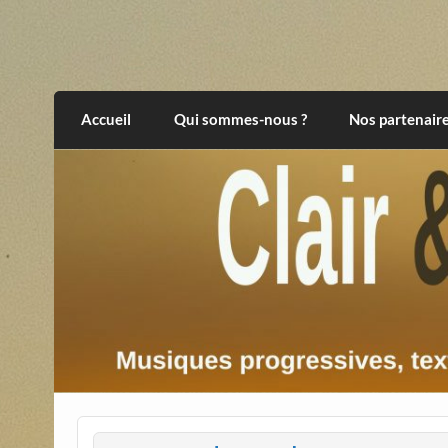
Skip
to
content
Clair et Obscur
musiques progressives, électroniques, expér
Accueil
Qui sommes-nous ?
Nos partenair