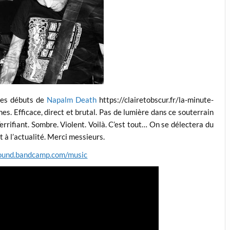
 des débuts de
Napalm Death
https://clairetobscur.fr/la-minute-
s. Efficace, direct et brutal. Pas de lumière dans ce souterrain
errifiant. Sombre. Violent. Voilà. C’est tout… On se délectera du
t à l’actualité. Merci messieurs.
sound.bandcamp.com/music