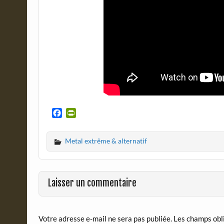
F
P
a
r
c
i
Metal extrême & alternatif
e
n
b
t
o
F
o
r
Laisser un commentaire
k
i
e
n
d
Votre adresse e-mail ne sera pas publiée.
Les champs obl
l