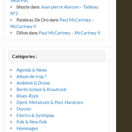
Veux Pas
bhoste
dans
Jean-pierre Alarcen – Tableau
N°2
Palabras De Oro
dans
Paul McCartney –
McCartney II
Dillon
dans
Paul McCartney – McCartney II
Catégories :
Agenda & News
Album de trop ?
Ambient & Drone
Berlin School & Krautrock
Blues-Rock
Djent, Metalcore & Post-Hardcore
Dossier
Electro & Synthpop
Folk & New Folk
Hommages