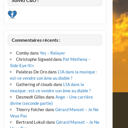
Suivez C&O !
Commentaires récents :
Comby
dans
Yes – Relayer
Christophe Sigwald
dans
Pat Metheny –
Side-Eye III+
Palabras De Oro
dans
L’IA dans la musique :
est-ce vendre son âme au diable ?
Gathering of clouds
dans
L’IA dans la
musique : est-ce vendre son âme au diable ?
Desmedt Gilles
dans
Ange – Une carrière
divine (seconde partie)
Thierry Folcher
dans
Gérard Manset – Je Ne
Veux Pas
Bertrand Lokuli
dans
Gérard Manset – Je Ne