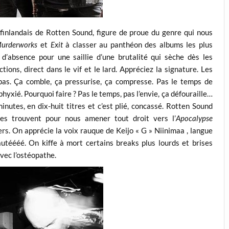
s finlandais de Rotten Sound, figure de proue du genre qui nous
urderworks
et
Exit
à classer au panthéon des albums les plus
 d’absence pour une saillie d’une brutalité qui sèche dès les
tions, direct dans le vif et le lard. Appréciez la signature. Les
le pas. Ça comble, ça pressurise, ça compresse. Pas le temps de
phyxié. Pourquoi faire ? Pas le temps, pas l’envie, ça défouraille…
minutes, en dix-huit titres et c’est plié, concassé. Rotten Sound
 les trouvent pour nous amener tout droit vers l’
Apocalypse
s. On apprécie la voix rauque de Keijo « G » Niinimaa , langue
utéééé. On kiffe à mort certains breaks plus lourds et brises
vec l’ostéopathe.