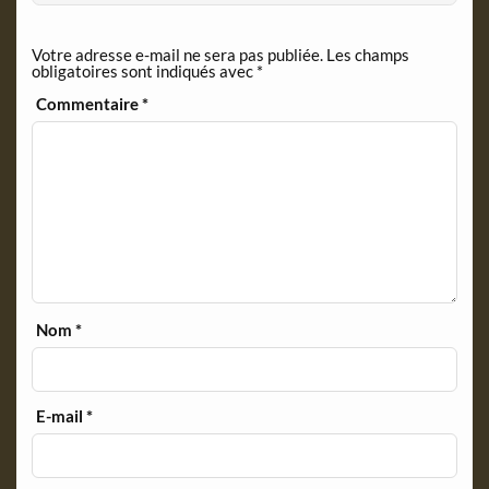
e
n
Votre adresse e-mail ne sera pas publiée.
Les champs
d
obligatoires sont indiqués avec
*
l
y
Commentaire
*
Nom
*
E-mail
*