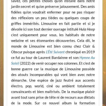
savez, ces petites choses qu’on installe dans notre
jardin secret et qu’on préserve jalousement. Des amis
fidèles qu’on voudrait enfermer pour ne pas risquer
des réflexions un peu tièdes ou quelques coups de
griffes immérités. Limousine en fait partie et si je
dévoile ici son tout dernier ouvrage intitulé
Hula Hoop
c’est uniquement pour vous, les habitués de notre
webzine et ses étonnantes découvertes. Cela dit, le
monde de Limousine est bien connu chez Clair &
Obscur puisque après
L’Été Suivant
chroniqué en 2019
ce fut au tour de Laurent Bardainne et son
Hymne Au
Soleil
(2022) de venir occuper nos colonnes. Et c’est de
bonne guerre car la musique de Limousine possède
des atouts incomparables qui vont bien avec notre
démarche. Une espèce de jazz feutré aux accents
électro, pop, world, ciné ou ambient totalement
convaincants et bien maîtrisés. De la musique plaisir
avant tout sans prise de tête ni de recours aux diktats
de la mode. Sur ce nouvel album la formation