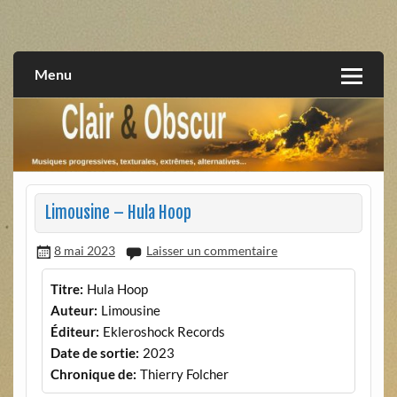
Skip
to
musiques progressives, électroniques, expérimentales,
Clair et Obscur
content
extrêmes, alternatives, texturales
Menu
Limousine – Hula Hoop
8 mai 2023
Laisser un commentaire
Titre:
Hula Hoop
Auteur:
Limousine
Éditeur:
Ekleroshock Records
Date de sortie:
2023
Chronique de:
Thierry Folcher