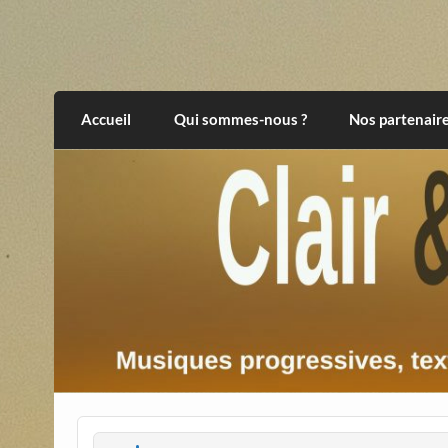
Skip
to
content
Clair et Obscur
musiques progressives, électroniques, expér
Accueil
Qui sommes-nous ?
Nos partenair