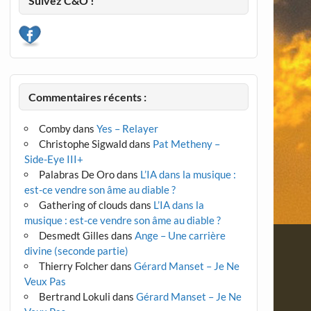
Suivez C&O !
Commentaires récents :
Comby
dans
Yes – Relayer
Christophe Sigwald
dans
Pat Metheny –
Side-Eye III+
Palabras De Oro
dans
L’IA dans la musique :
est-ce vendre son âme au diable ?
Gathering of clouds
dans
L’IA dans la
musique : est-ce vendre son âme au diable ?
Desmedt Gilles
dans
Ange – Une carrière
divine (seconde partie)
Thierry Folcher
dans
Gérard Manset – Je Ne
Veux Pas
Bertrand Lokuli
dans
Gérard Manset – Je Ne