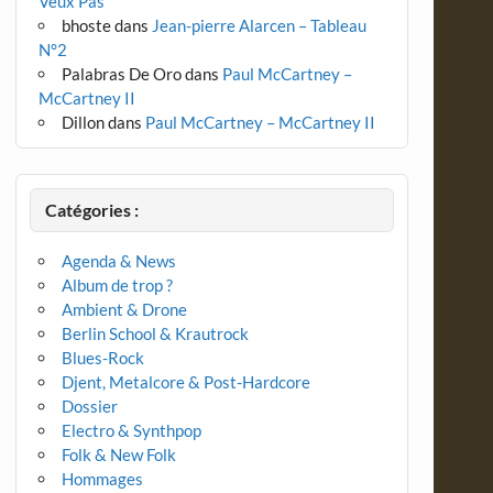
Veux Pas
bhoste
dans
Jean-pierre Alarcen – Tableau
N°2
Palabras De Oro
dans
Paul McCartney –
McCartney II
Dillon
dans
Paul McCartney – McCartney II
Catégories :
Agenda & News
Album de trop ?
Ambient & Drone
Berlin School & Krautrock
Blues-Rock
Djent, Metalcore & Post-Hardcore
Dossier
Electro & Synthpop
Folk & New Folk
Hommages