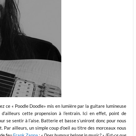
hez ce « Poodle Doodle» mis en lumière par la guitare lumineuse
d’ailleurs cette propension à l’entrain. Ici en effet, point de
ur se sentir à l’aise. Batterie et basse s’uniront donc pour nous
nt. Par ailleurs, un simple coup d’oeil au titre des morceaux nous
 de feu
Frank Zappa
:
« Does humour belong in music? » (Est-ce que