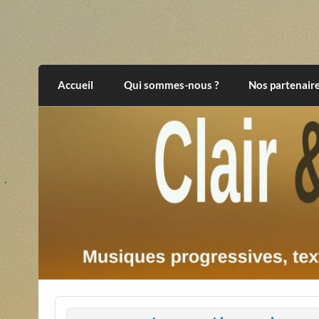
Skip
to
content
Clair et Obscur
musiques progressives, électroniques, expér
Accueil
Qui sommes-nous ?
Nos partenair