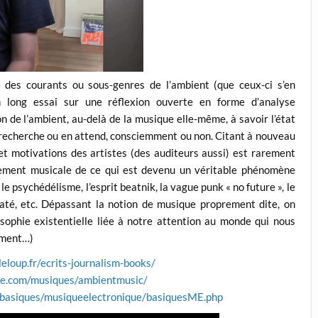
des courants ou sous-genres de l’ambient (que ceux-ci s’en
n long essai sur une réflexion ouverte en forme d’analyse
on de l’ambient, au-delà de la musique elle-même, à savoir l’état
il y recherche ou en attend, consciemment ou non. Citant à nouveau
 et motivations des artistes (des auditeurs aussi) est rarement
rement musicale de ce qui est devenu un véritable phénomène
 le psychédélisme, l’esprit beatnik, la vague punk « no future », le
até, etc. Dépassant la notion de musique proprement dite, on
sophie existentielle liée à notre attention au monde qui nous
lement…)
eloup.fr/ecrits-journalism-books/
ste.com/musiques/ambientmusic/
es/basiques/musiqueelectronique/basiquesME.php