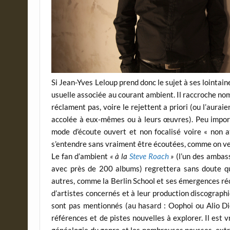
Si Jean-Yves Leloup prend donc le sujet à ses lointaine
usuelle associée au courant ambient. Il raccroche no
réclament pas, voire le rejettent a priori (ou l’auraie
accolée à eux-mêmes ou à leurs œuvres). Peu importe
mode d’écoute ouvert et non focalisé voire « non at
s’entendre sans vraiment être écoutées, comme on verr
Le fan d’ambient
« à la
Steve Roach
»
(l’un des ambass
avec près de 200 albums) regrettera sans doute qu
autres, comme la Berlin School et ses émergences ré
d’artistes concernés et à leur production discograph
sont pas mentionnés (au hasard : Oophoi ou Alio Di
références et de pistes nouvelles à explorer. Il est v