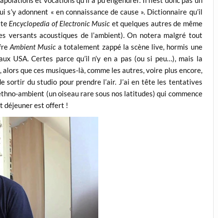
olations et vocations qu’il a pu engendrer. Il n’est donc pas un
ui s’y adonnent « en connaissance de cause ». Dictionnaire qu’il
ite
Encyclopedia of Electronic Music
et quelques autres de même
es versants acoustiques de l’ambient). On notera malgré tout
ffre
Ambient Music
a totalement zappé la scène live, hormis une
ux USA. Certes parce qu’il n’y en a pas (ou si peu…), mais la
, alors que ces musiques-là, comme les autres, voire plus encore,
 sortir du studio pour prendre l’air. J’ai en tête les tentatives
ethno-ambient (un oiseau rare sous nos latitudes) qui commence
t déjeuner est offert !