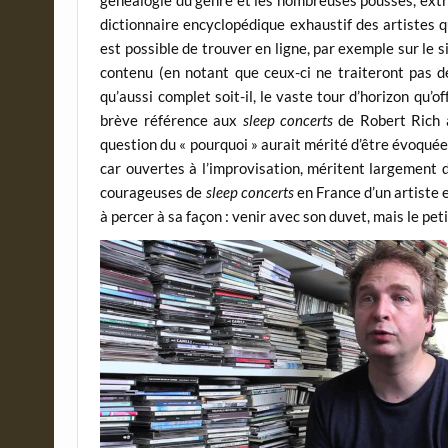
généalogie du genre et les nombreuses pousses, extrap
dictionnaire encyclopédique exhaustif des artistes q
est possible de trouver en ligne, par exemple sur le s
contenu (en notant que ceux-ci ne traiteront pas d
qu’aussi complet soit-il, le vaste tour d’horizon qu’o
brève référence aux
sleep concerts
de Robert Rich a
question du « pourquoi » aurait mérité d’être évoquée
car ouvertes à l’improvisation, méritent largement de
courageuses de
sleep concerts
en France d’un artiste 
à percer à sa façon : venir avec son duvet, mais le peti