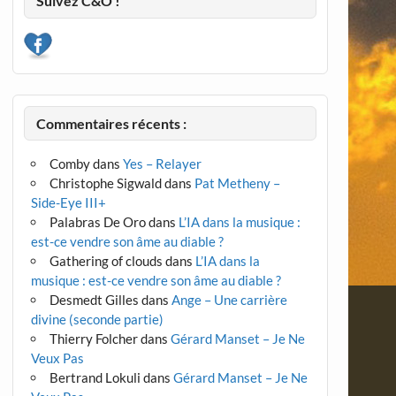
Suivez C&O !
Commentaires récents :
Comby
dans
Yes – Relayer
Christophe Sigwald
dans
Pat Metheny –
Side-Eye III+
Palabras De Oro
dans
L’IA dans la musique :
est-ce vendre son âme au diable ?
Gathering of clouds
dans
L’IA dans la
musique : est-ce vendre son âme au diable ?
Desmedt Gilles
dans
Ange – Une carrière
divine (seconde partie)
Thierry Folcher
dans
Gérard Manset – Je Ne
Veux Pas
Bertrand Lokuli
dans
Gérard Manset – Je Ne