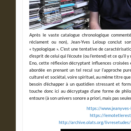
Après le vaste catalogue chronologique commenté 
réclament ou non), Jean-Yves Leloup conclut so
« typologique ». C’est une tentative de caractérisati
d’esprit de celui qui l’écoute (ou l’entend) et ce qu’
Eno, cette réflexion décryptant influences croisées
abordée en prenant un tel recul sur l’approche pu
culturel et sociétal, voire spirituel, au même titre que
besoin d’échapper à un quotidien stressant et form
touche donc ici au décryptage d’une forme de philo
entoure (à son univers sonore a priori, mais pas seu
https://www.jeanyves-l
https://lemotetlere
http://archive.olats.org/livresetud