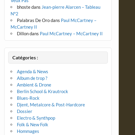
Veux Pas
bhoste
dans
Jean-pierre Alarcen – Tableau
N°2
Palabras De Oro
dans
Paul McCartney –
McCartney II
Dillon
dans
Paul McCartney – McCartney II
Catégories :
Agenda & News
Album de trop ?
Ambient & Drone
Berlin School & Krautrock
Blues-Rock
Djent, Metalcore & Post-Hardcore
Dossier
Electro & Synthpop
Folk & New Folk
Hommages